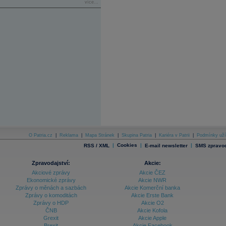
více...
O Patria.cz
|
Reklama
|
Mapa Stránek
|
Skupina Patria
|
Kariéra v Patrii
|
Podmínky uží
|
Cookies
|
|
RSS / XML
E-mail newsletter
SMS zpravod
Zpravodajství:
Akcie:
Akciové zprávy
Akcie ČEZ
Ekonomické zprávy
Akcie NWR
Zprávy o měnách a sazbách
Akcie Komerční banka
Zprávy o komoditách
Akcie Erste Bank
Zprávy o HDP
Akcie O2
ČNB
Akcie Kofola
Grexit
Akcie Apple
Brexit
Akcie Facebook