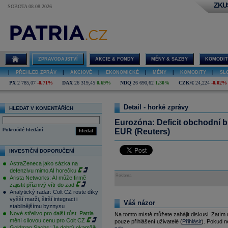
ZKU
SOBOTA 08.08.2026
ZPRAVODAJSTVÍ
AKCIE & FONDY
MĚNY & SAZBY
KOMODIT
|
PŘEHLED ZPRÁV
|
AKCIOVÉ
|
EKONOMICKÉ
|
MĚNY
|
KOMODITY
|
SL
PX
2 785,07
-0,71%
DAX
26 319,45
0,69%
NDQ
26 690,62
1,30%
CZK/€
24,224
-0,02%
Detail - horké zprávy
HLEDAT V KOMENTÁŘÍCH
Eurozóna: Deficit obchodní bi
Pokročilé hledání
EUR (Reuters)
hledat
INVESTIČNÍ DOPORUČENÍ
AstraZeneca jako sázka na
defenzivu mimo AI horečku
Reklama
Arista Networks: AI může firmě
zajistit příznivý vítr do zad
Analytický radar: Colt CZ roste díky
vyšší marži, širší integraci i
Váš názor
stabilnějšímu byznysu
Nové střelivo pro další růst. Patria
Na tomto místě můžete zahájit diskusi. Zatím
mění cílovou cenu pro Colt CZ
pouze přihlášení uživatelé (
Přihlásit
). Pokud ne
Goldman Sachs: Je dobrý okamžik