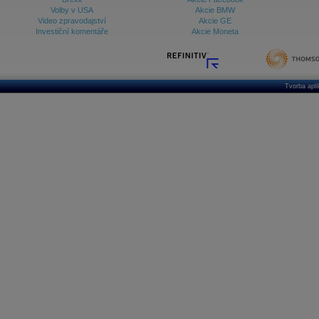
Volby v USA
Akcie BMW
Video zpravodajství
Akcie GE
Investiční komentáře
Akcie Moneta
Tvorba apl