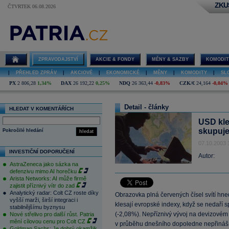
ZKU
ČTVRTEK 06.08.2026
ZPRAVODAJSTVÍ
AKCIE & FONDY
MĚNY & SAZBY
KOMODIT
|
PŘEHLED ZPRÁV
|
AKCIOVÉ
|
EKONOMICKÉ
|
MĚNY
|
KOMODITY
|
SL
PX
2 806,28
1,34%
DAX
26 192,22
0,25%
NDQ
26 363,44
-0,83%
CZK/€
24,164
-0,04%
Detail - články
HLEDAT V KOMENTÁŘÍCH
USD kle
skupuje
Pokročilé hledání
hledat
07.10.2003 
INVESTIČNÍ DOPORUČENÍ
Autor:
AstraZeneca jako sázka na
defenzivu mimo AI horečku
Arista Networks: AI může firmě
zajistit příznivý vítr do zad
Analytický radar: Colt CZ roste díky
Obrazovka plná červených čísel svítí hne
vyšší marži, širší integraci i
klesají evropské indexy, když se nedaří
stabilnějšímu byznysu
(-2,08%). Nepříznivý vývoj na devizovém 
Nové střelivo pro další růst. Patria
mění cílovou cenu pro Colt CZ
v průběhu dnešního dopoledne nepřináší
Goldman Sachs: Je dobrý okamžik