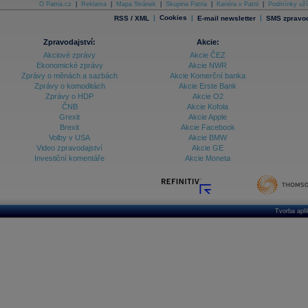
O Patria.cz
|
Reklama
|
Mapa Stránek
|
Skupina Patria
|
Kariéra v Patrii
|
Podmínky uží
|
Cookies
|
|
RSS / XML
E-mail newsletter
SMS zpravod
Zpravodajství:
Akcie:
Akciové zprávy
Akcie ČEZ
Ekonomické zprávy
Akcie NWR
Zprávy o měnách a sazbách
Akcie Komerční banka
Zprávy o komoditách
Akcie Erste Bank
Zprávy o HDP
Akcie O2
ČNB
Akcie Kofola
Grexit
Akcie Apple
Brexit
Akcie Facebook
Volby v USA
Akcie BMW
Video zpravodajství
Akcie GE
Investiční komentáře
Akcie Moneta
Tvorba apl