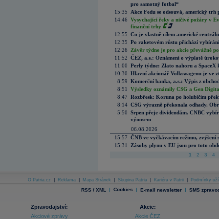
pro samotný fotbal“
15:35
Akce Fedu se odsouvá, americký trh 
14:46
Vysychající řeky a ničivé požáry v E
finanční trhy
12:55
Co je vlastně cílem americké centrál
12:35
Po raketovém růstu přichází vybírán
12:26
Závěr týdne je pro akcie převážně po
11:52
ČEZ, a.s.: Oznámení o výplatě úrok
11:00
Perly týdne: Zlato nahoru a SpaceX 
10:30
Hlavní akcionář Volkswagenu je ve z
8:59
Komerční banka, a.s.: Výpis z obchod
8:51
Výsledky oznámily CSG a Gen Digital
8:47
Rozbřesk: Koruna po holubičím přek
8:14
CSG výrazně překonala odhady. Obran
5:50
Srpen přeje dividendám. CNBC vybírá
výnosem
06.08.2026
15:57
ČNB ve vyčkávacím režimu, zvýšení s
15:31
Zásoby plynu v EU jsou pro toto obdo
1
2
3
4
O Patria.cz
|
Reklama
|
Mapa Stránek
|
Skupina Patria
|
Kariéra v Patrii
|
Podmínky uží
|
Cookies
|
|
RSS / XML
E-mail newsletter
SMS zpravod
Zpravodajství:
Akcie:
Akciové zprávy
Akcie ČEZ