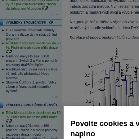
nebo telekomunikace) ve východní a záp
využít poklesu Microsoftu. Nvidia
indexu západní Evropě. Nyní se zaměřím
dál tahounem AI boomu
polských a maďarských akcií a vývoje 
více...
Na grafu je znázorněna vzájemná závislo
VÝSLEDKY SPOLEČNOSTÍ - ČR
rozdělených podle sektorů a indexu DAX 
CSG výrazně překonala odhady.
Obranná divize táhne růst, výhled
Korelace středoevropských titulů s ind
potvrzen
Růst MercadoLibre akceleruje na 50
%. Podle trhu ale roste příliš draze
Nintendo navýšilo zisk o 150
procent. Switch 2 a Mario pomohly
navzdory dražším čipům
Rychlejší růst, vyšší marže a lepší
výhled. Lilly překonává Novo
Nordisk
Skupina ČSOB v 1. pololetí: Velký
zájem o financování vlastního
bydlení
více...
VÝSLEDKY SPOLEČNOSTÍ - SVĚT
Růst MercadoLibre akceleruje na 50
%. Podle trhu ale roste příliš draze
Povolte cookies a 
Nintendo navýšilo zisk o 150
procent. Switch 2 a Mario pomohly
naplno
navzdory dražším čipům
Rychlejší růst, vyšší marže a lepší