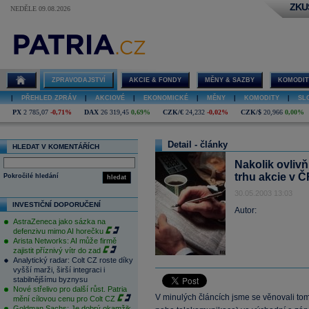
ZKU
NEDĚLE 09.08.2026
ZPRAVODAJSTVÍ
AKCIE & FONDY
MĚNY & SAZBY
KOMODIT
|
PŘEHLED ZPRÁV
|
AKCIOVÉ
|
EKONOMICKÉ
|
MĚNY
|
KOMODITY
|
SL
PX
2 785,07
-0,71%
DAX
26 319,45
0,69%
CZK/€
24,232
-0,02%
CZK/$
20,966
0,00%
Detail - články
HLEDAT V KOMENTÁŘÍCH
Nakolik ovliv
trhu akcie v 
Pokročilé hledání
hledat
30.05.2003 13:03
INVESTIČNÍ DOPORUČENÍ
Autor:
AstraZeneca jako sázka na
defenzivu mimo AI horečku
Arista Networks: AI může firmě
zajistit příznivý vítr do zad
Analytický radar: Colt CZ roste díky
vyšší marži, širší integraci i
stabilnějšímu byznysu
Nové střelivo pro další růst. Patria
V minulých článcích jsme se věnovali tomu
mění cílovou cenu pro Colt CZ
Goldman Sachs: Je dobrý okamžik