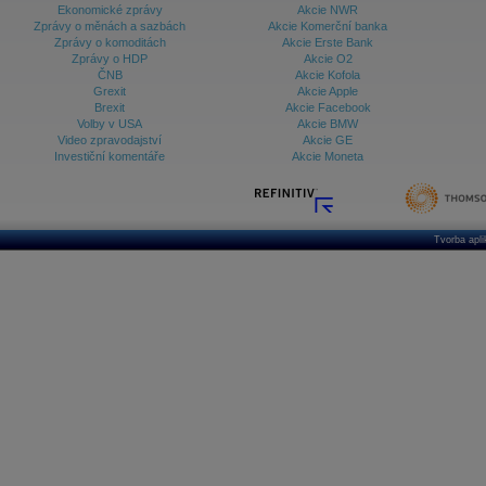
Ekonomické zprávy
Akcie NWR
Zprávy o měnách a sazbách
Akcie Komerční banka
Zprávy o komoditách
Akcie Erste Bank
Zprávy o HDP
Akcie O2
ČNB
Akcie Kofola
Grexit
Akcie Apple
Brexit
Akcie Facebook
Volby v USA
Akcie BMW
Video zpravodajství
Akcie GE
Investiční komentáře
Akcie Moneta
Tvorba apl