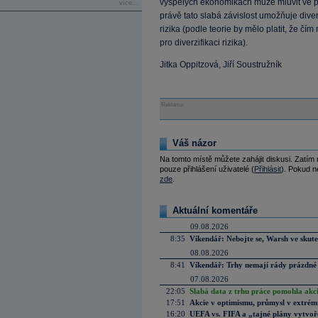
vyspělých ekonomikách může mluvit ve pr
více...
právě tato slabá závislost umožňuje diverz
rizika (podle teorie by mělo platit, že čím
pro diverzifikaci rizika).
Jitka Oppitzová, Jiří Soustružník
Reklama
Váš názor
Na tomto místě můžete zahájit diskusi. Zatím
pouze přihlášení uživatelé (
Přihlásit
). Pokud ne
zde
.
Aktuální komentáře
09.08.2026
8:35
Víkendář: Nebojte se, Warsh ve skute
08.08.2026
8:41
Víkendář: Trhy nemají rády prázdné 
07.08.2026
22:05
Slabá data z trhu práce pomohla akc
17:51
Akcie v optimismu, průmysl v extrémn
16:20
UEFA vs. FIFA a „tajné plány vytvoř