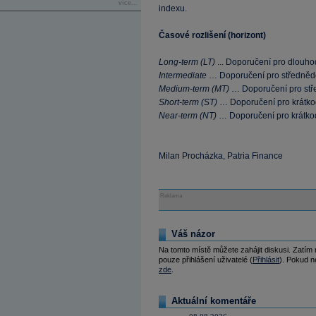
více...
indexu.
Časové rozlišení (horizont)
Long-term (LT)
... Doporučení pro dlouho
Intermediate
… Doporučení pro středněd
Medium-term (MT)
… Doporučení pro stř
Short-term (ST)
… Doporučení pro krátko
Near-term (NT)
… Doporučení pro krátko
Milan Procházka, Patria Finance
Reklama
Váš názor
Na tomto místě můžete zahájit diskusi. Zatím
pouze přihlášení uživatelé (
Přihlásit
). Pokud ne
zde
.
Aktuální komentáře