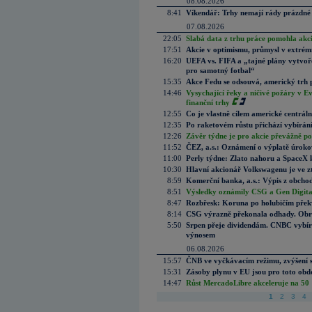
08.08.2026
8:41
Víkendář: Trhy nemají rády prázdné 
07.08.2026
22:05
Slabá data z trhu práce pomohla akc
17:51
Akcie v optimismu, průmysl v extrémn
16:20
UEFA vs. FIFA a „tajné plány vytvoř
pro samotný fotbal“
15:35
Akce Fedu se odsouvá, americký trh 
14:46
Vysychající řeky a ničivé požáry v E
finanční trhy
12:55
Co je vlastně cílem americké centrál
12:35
Po raketovém růstu přichází vybírán
12:26
Závěr týdne je pro akcie převážně po
11:52
ČEZ, a.s.: Oznámení o výplatě úrok
11:00
Perly týdne: Zlato nahoru a SpaceX 
10:30
Hlavní akcionář Volkswagenu je ve z
8:59
Komerční banka, a.s.: Výpis z obchod
8:51
Výsledky oznámily CSG a Gen Digital
8:47
Rozbřesk: Koruna po holubičím přek
8:14
CSG výrazně překonala odhady. Obran
5:50
Srpen přeje dividendám. CNBC vybírá
výnosem
06.08.2026
15:57
ČNB ve vyčkávacím režimu, zvýšení s
15:31
Zásoby plynu v EU jsou pro toto obdo
14:47
Růst MercadoLibre akceleruje na 50 %
1
2
3
4