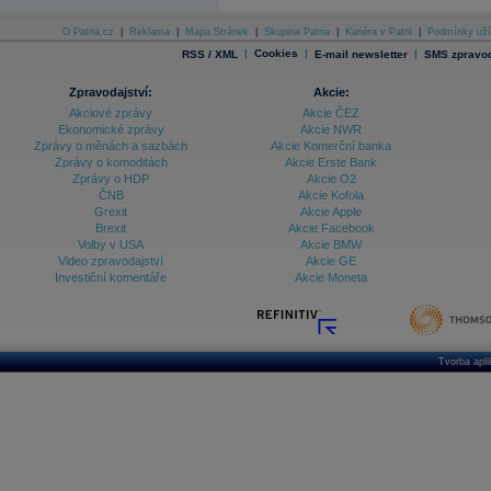
O Patria.cz
|
Reklama
|
Mapa Stránek
|
Skupina Patria
|
Kariéra v Patrii
|
Podmínky uží
|
Cookies
|
|
RSS / XML
E-mail newsletter
SMS zpravod
Zpravodajství:
Akcie:
Akciové zprávy
Akcie ČEZ
Ekonomické zprávy
Akcie NWR
Zprávy o měnách a sazbách
Akcie Komerční banka
Zprávy o komoditách
Akcie Erste Bank
Zprávy o HDP
Akcie O2
ČNB
Akcie Kofola
Grexit
Akcie Apple
Brexit
Akcie Facebook
Volby v USA
Akcie BMW
Video zpravodajství
Akcie GE
Investiční komentáře
Akcie Moneta
Tvorba apl