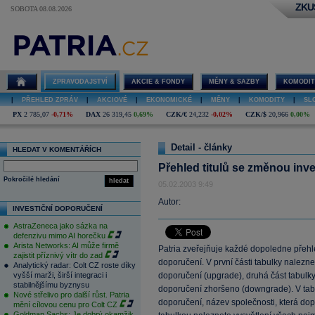
ZKU
SOBOTA 08.08.2026
ZPRAVODAJSTVÍ
AKCIE & FONDY
MĚNY & SAZBY
KOMODIT
|
PŘEHLED ZPRÁV
|
AKCIOVÉ
|
EKONOMICKÉ
|
MĚNY
|
KOMODITY
|
SL
PX
2 785,07
-0,71%
DAX
26 319,45
0,69%
CZK/€
24,232
-0,02%
CZK/$
20,966
0,00%
Detail - články
HLEDAT V KOMENTÁŘÍCH
Přehled titulů se změnou inv
Pokročilé hledání
hledat
05.02.2003 9:49
Autor:
INVESTIČNÍ DOPORUČENÍ
AstraZeneca jako sázka na
defenzivu mimo AI horečku
Arista Networks: AI může firmě
Patria zveřejňuje každé dopoledne přehle
zajistit příznivý vítr do zad
doporučení. V první části tabulky nalezn
Analytický radar: Colt CZ roste díky
vyšší marži, širší integraci i
doporučení (upgrade), druhá část tabulky 
stabilnějšímu byznysu
doporučení zhoršeno (downgrade). V tab
Nové střelivo pro další růst. Patria
doporučení, název společnosti, která dop
mění cílovou cenu pro Colt CZ
Goldman Sachs: Je dobrý okamžik