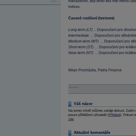
manažerovi, aby tento titul měl menší za
více...
indexu.
Časové rozlišení (horizont)
Long-term (LT)
... Doporučení pro dlouho
Intermediate
… Doporučení pro středněd
Medium-term (MT)
… Doporučení pro stř
Short-term (ST)
… Doporučení pro krátko
Near-term (NT)
… Doporučení pro krátko
Milan Procházka, Patria Finance
Reklama
Váš názor
Na tomto místě můžete zahájit diskusi. Zatím
pouze přihlášení uživatelé (
Přihlásit
). Pokud ne
zde
.
Aktuální komentáře