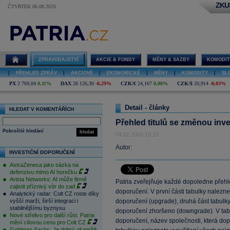
ZKU
ČTVRTEK 06.08.2026
ZPRAVODAJSTVÍ
AKCIE & FONDY
MĚNY & SAZBY
KOMODIT
|
PŘEHLED ZPRÁV
|
AKCIOVÉ
|
EKONOMICKÉ
|
MĚNY
|
KOMODITY
|
SL
PX
2 769,04
0,11%
DAX
26 126,30
-0,29%
CZK/€
24,167
0,00%
CZK/$
20,914
-0,03%
Detail - články
HLEDAT V KOMENTÁŘÍCH
Přehled titulů se změnou inv
Pokročilé hledání
hledat
04.02.2003 10:10
Autor:
INVESTIČNÍ DOPORUČENÍ
AstraZeneca jako sázka na
defenzivu mimo AI horečku
Arista Networks: AI může firmě
Patria zveřejňuje každé dopoledne přehle
zajistit příznivý vítr do zad
doporučení. V první části tabulky nalezn
Analytický radar: Colt CZ roste díky
vyšší marži, širší integraci i
doporučení (upgrade), druhá část tabulky 
stabilnějšímu byznysu
doporučení zhoršeno (downgrade). V tab
Nové střelivo pro další růst. Patria
doporučení, název společnosti, která dop
mění cílovou cenu pro Colt CZ
Goldman Sachs: Je dobrý okamžik