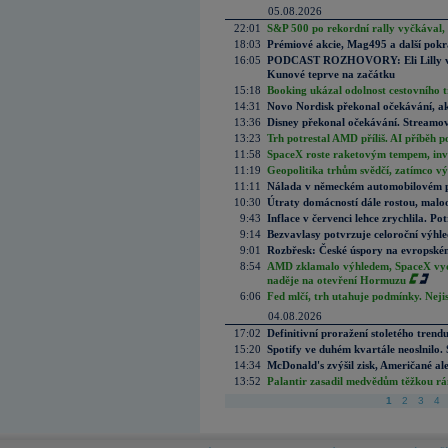
05.08.2026
22:01
S&P 500 po rekordní rally vyčkával,
18:03
Prémiové akcie, Mag495 a další pokr
16:05
PODCAST ROZHOVORY: Eli Lilly vs. 
Kunové teprve na začátku
15:18
Booking ukázal odolnost cestovního trh
14:31
Novo Nordisk překonal očekávání, akci
13:36
Disney překonal očekávání. Streamova
13:23
Trh potrestal AMD příliš. AI příběh p
11:58
SpaceX roste raketovým tempem, inves
11:19
Geopolitika trhům svědčí, zatímco v
11:11
Nálada v německém automobilovém prů
10:30
Útraty domácností dále rostou, malo
9:43
Inflace v červenci lehce zrychlila. Pot
9:14
Bezvavlasy potvrzuje celoroční výhl
9:01
Rozbřesk: České úspory na evropském
8:54
AMD zklamalo výhledem, SpaceX vydě
naděje na otevření Hormuzu
6:06
Fed mlčí, trh utahuje podmínky. Nejis
04.08.2026
17:02
Definitivní proražení stoletého trend
15:20
Spotify ve duhém kvartále neoslnilo. 
14:34
McDonald's zvýšil zisk, Američané ale
13:52
Palantir zasadil medvědům těžkou rá
1
2
3
4