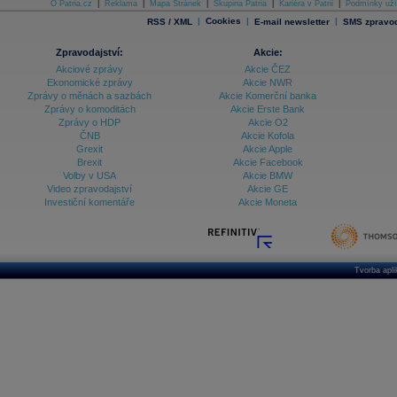
O Patria.cz
|
Reklama
|
Mapa Stránek
|
Skupina Patria
|
Kariéra v Patrii
|
Podmínky uží
|
Cookies
|
|
RSS / XML
E-mail newsletter
SMS zpravod
Zpravodajství:
Akcie:
Akciové zprávy
Akcie ČEZ
Ekonomické zprávy
Akcie NWR
Zprávy o měnách a sazbách
Akcie Komerční banka
Zprávy o komoditách
Akcie Erste Bank
Zprávy o HDP
Akcie O2
ČNB
Akcie Kofola
Grexit
Akcie Apple
Brexit
Akcie Facebook
Volby v USA
Akcie BMW
Video zpravodajství
Akcie GE
Investiční komentáře
Akcie Moneta
Tvorba apl