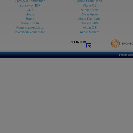
Zprávy o komoditách
Akcie Erste Bank
Zprávy o HDP
Akcie O2
ČNB
Akcie Kofola
Grexit
Akcie Apple
Brexit
Akcie Facebook
Volby v USA
Akcie BMW
Video zpravodajství
Akcie GE
Investiční komentáře
Akcie Moneta
Tvorba apl