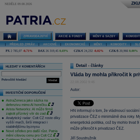
ZKU
NEDĚLE 09.08.2026
ZPRAVODAJSTVÍ
AKCIE & FONDY
MĚNY & SAZBY
KOMODIT
|
PŘEHLED ZPRÁV
|
AKCIOVÉ
|
EKONOMICKÉ
|
MĚNY
|
KOMODITY
|
SL
PX
2 785,07
-0,71%
DAX
26 319,45
0,69%
CZK/€
24,232
-0,02%
CZK/$
20,966
0,00%
Detail - články
HLEDAT V KOMENTÁŘÍCH
Vláda by mohla přikročit k p
Pokročilé hledání
hledat
22.08.2002 9:46
Autor:
INVESTIČNÍ DOPORUČENÍ
AstraZeneca jako sázka na
defenzivu mimo AI horečku
Arista Networks: AI může firmě
HN informují o tom, že vládnoucí sociáln
zajistit příznivý vítr do zad
privatizace ČEZ o minimálně dva roky. M
Analytický radar: Colt CZ roste díky
vyšší marži, širší integraci i
energetická politika, což by mohlo trvat
stabilnějšímu byznysu
může přikročit k privatizaci ČEZ.
Nové střelivo pro další růst. Patria
mění cílovou cenu pro Colt CZ
Jiří Soustružník
Goldman Sachs: Je dobrý okamžik