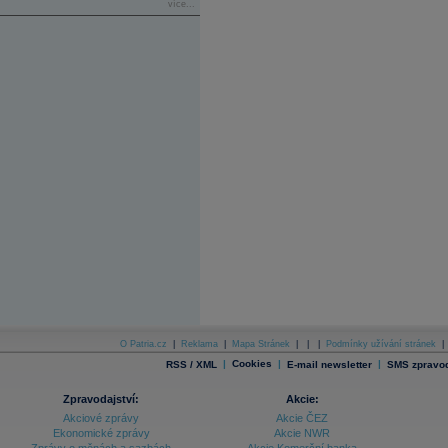
více...
O Patria.cz
|
Reklama
|
Mapa Stránek
|
|
|
Podmínky užívání stránek
|
|
Cookies
|
|
RSS / XML
E-mail newsletter
SMS zpravod
Zpravodajství:
Akcie:
Akciové zprávy
Akcie ČEZ
Ekonomické zprávy
Akcie NWR