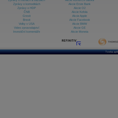
Zprávy o měnách a sazbách
Akcie Komerční banka
Zprávy o komoditách
Akcie Erste Bank
Zprávy o HDP
Akcie O2
ČNB
Akcie Kofola
Grexit
Akcie Apple
Brexit
Akcie Facebook
Volby v USA
Akcie BMW
Video zpravodajství
Akcie GE
Investiční komentáře
Akcie Moneta
Tvorba apl