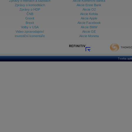
Zprávy o měnách a sazbách
Akcie Komerční banka
Zprávy o komoditách
Akcie Erste Bank
Zprávy o HDP
Akcie O2
ČNB
Akcie Kofola
Grexit
Akcie Apple
Brexit
Akcie Facebook
Volby v USA
Akcie BMW
Video zpravodajství
Akcie GE
Investiční komentáře
Akcie Moneta
Tvorba apl