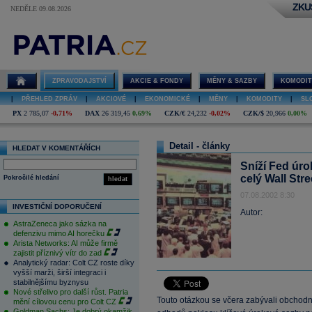
ZKU
NEDĚLE 09.08.2026
ZPRAVODAJSTVÍ
AKCIE & FONDY
MĚNY & SAZBY
KOMODIT
|
PŘEHLED ZPRÁV
|
AKCIOVÉ
|
EKONOMICKÉ
|
MĚNY
|
KOMODITY
|
SL
PX
2 785,07
-0,71%
DAX
26 319,45
0,69%
CZK/€
24,232
-0,02%
CZK/$
20,966
0,00%
Detail - články
HLEDAT V KOMENTÁŘÍCH
Sníží Fed úro
celý Wall Stree
Pokročilé hledání
hledat
07.08.2002 8:30
INVESTIČNÍ DOPORUČENÍ
Autor:
AstraZeneca jako sázka na
defenzivu mimo AI horečku
Arista Networks: AI může firmě
zajistit příznivý vítr do zad
Analytický radar: Colt CZ roste díky
vyšší marži, širší integraci i
stabilnějšímu byznysu
Nové střelivo pro další růst. Patria
Touto otázkou se včera zabývali obchodníc
mění cílovou cenu pro Colt CZ
Goldman Sachs: Je dobrý okamžik