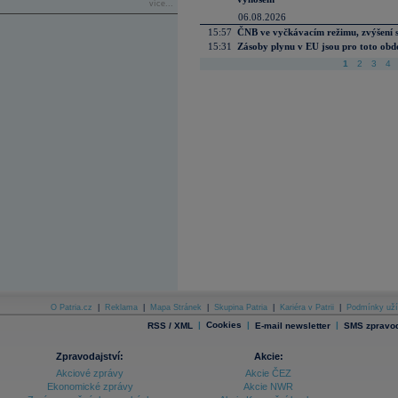
více...
06.08.2026
15:57
ČNB ve vyčkávacím režimu, zvýšení s
15:31
Zásoby plynu v EU jsou pro toto obdo
1
2
3
4
O Patria.cz
|
Reklama
|
Mapa Stránek
|
Skupina Patria
|
Kariéra v Patrii
|
Podmínky uží
|
Cookies
|
|
RSS / XML
E-mail newsletter
SMS zpravod
Zpravodajství:
Akcie:
Akciové zprávy
Akcie ČEZ
Ekonomické zprávy
Akcie NWR