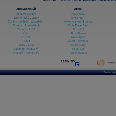
Zpravodajství:
Akcie:
Akciové zprávy
Akcie ČEZ
Ekonomické zprávy
Akcie NWR
Zprávy o měnách a sazbách
Akcie Komerční banka
Zprávy o komoditách
Akcie Erste Bank
Zprávy o HDP
Akcie O2
ČNB
Akcie Kofola
Grexit
Akcie Apple
Brexit
Akcie Facebook
Volby v USA
Akcie BMW
Video zpravodajství
Akcie GE
Investiční komentáře
Akcie Moneta
Tvorba apl