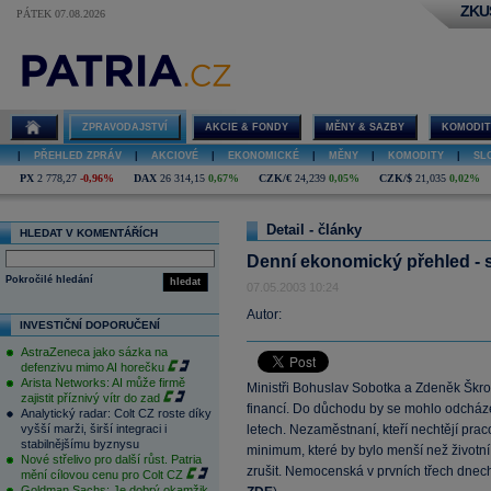
ZKU
PÁTEK 07.08.2026
ZPRAVODAJSTVÍ
AKCIE & FONDY
MĚNY & SAZBY
KOMODIT
|
PŘEHLED ZPRÁV
|
AKCIOVÉ
|
EKONOMICKÉ
|
MĚNY
|
KOMODITY
|
SL
PX
2 778,27
-0,96%
DAX
26 314,15
0,67%
CZK/€
24,239
0,05%
CZK/$
21,035
0,02%
Detail - články
HLEDAT V KOMENTÁŘÍCH
Denní ekonomický přehled - 
Pokročilé hledání
hledat
07.05.2003 10:24
Autor:
INVESTIČNÍ DOPORUČENÍ
AstraZeneca jako sázka na
defenzivu mimo AI horečku
Arista Networks: AI může firmě
Ministři Bohuslav Sobotka a Zdeněk Škrom
zajistit příznivý vítr do zad
financí. Do důchodu by se mohlo odcháze
Analytický radar: Colt CZ roste díky
vyšší marži, širší integraci i
letech. Nezaměstnaní, kteří nechtějí pra
stabilnějšímu byznysu
minimum, které by bylo menší než životn
Nové střelivo pro další růst. Patria
zrušit. Nemocenská v prvních třech dnech
mění cílovou cenu pro Colt CZ
Goldman Sachs: Je dobrý okamžik