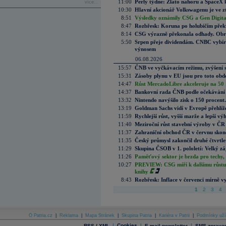
11:00
Perly týdne: Zlato nahoru a SpaceX 
více...
10:30
Hlavní akcionář Volkswagenu je ve z
8:51
Výsledky oznámily CSG a Gen Digital
8:47
Rozbřesk: Koruna po holubičím přek
8:14
CSG výrazně překonala odhady. Obran
5:50
Srpen přeje dividendám. CNBC vybírá
výnosem
06.08.2026
15:57
ČNB ve vyčkávacím režimu, zvýšení s
15:31
Zásoby plynu v EU jsou pro toto obdo
14:47
Růst MercadoLibre akceleruje na 50 %
14:37
Bankovní rada ČNB podle očekávání 
13:32
Nintendo navýšilo zisk o 150 procen
13:19
Goldman Sachs vidí v Evropě přehlíže
11:59
Rychlejší růst, vyšší marže a lepší v
11:40
Meziroční růst stavební výroby v ČR
11:37
Zahraniční obchod ČR v červnu skonč
11:35
Český průmysl zakončil druhé čtvrtlet
11:29
Skupina ČSOB v 1. pololetí: Velký zá
11:26
Paměťový sektor je brzda pro techy,
10:27
PREVIEW: CSG míří k dalšímu růstu.
knihy
8:43
Rozbřesk: Inflace v červenci mírně v
1
2
3
4
O Patria.cz
|
Reklama
|
Mapa Stránek
|
Skupina Patria
|
Kariéra v Patrii
|
Podmínky uží
|
Cookies
|
|
RSS / XML
E-mail newsletter
SMS zpravod