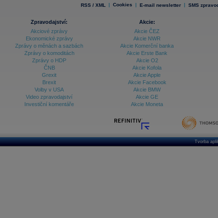
|
Cookies
|
|
RSS / XML
E-mail newsletter
SMS zpravod
Zpravodajství:
Akcie:
Akciové zprávy
Akcie ČEZ
Ekonomické zprávy
Akcie NWR
Zprávy o měnách a sazbách
Akcie Komerční banka
Zprávy o komoditách
Akcie Erste Bank
Zprávy o HDP
Akcie O2
ČNB
Akcie Kofola
Grexit
Akcie Apple
Brexit
Akcie Facebook
Volby v USA
Akcie BMW
Video zpravodajství
Akcie GE
Investiční komentáře
Akcie Moneta
Tvorba apl