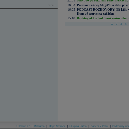
22:01
S&P 500 po rekordní rally vyčkával,
18:03
Prémiové akcie, Mag495 a další pokr
více...
16:05
PODCAST ROZHOVORY: Eli Lilly vs. 
Kunové teprve na začátku
15:18
Booking ukázal odolnost cestovního trh
1
2
3
4
O Patria.cz
|
Reklama
|
Mapa Stránek
|
Skupina Patria
|
Kariéra v Patrii
|
Podmínky uží