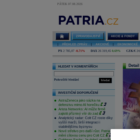
PÁTEK 07.08.2026
ZPRAVODAJSTVÍ
AKCIE & FONDY
|
PŘEHLED ZPRÁV
|
AKCIOVÉ
|
EKONOMICKÉ
PX
2 785,07
-0,71%
DAX
26 319,45
0,69%
CZK/€
24
Detail
HLEDAT V KOMENTÁŘÍCH
Pokročilé hledání
hledat
INVESTIČNÍ DOPORUČENÍ
AstraZeneca jako sázka na
defenzivu mimo AI horečku
Arista Networks: AI může firmě
zajistit příznivý vítr do zad
Analytický radar: Colt CZ roste díky
vyšší marži, širší integraci i
stabilnějšímu byznysu
Nové střelivo pro další růst. Patria
mění cílovou cenu pro Colt CZ
Goldman Sachs: Je dobrý okamžik