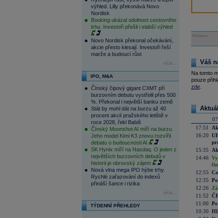
výhled. Lilly překonává Novo
Nordisk
Booking ukázal odolnost cestovního
trhu. Investoři přešli i slabší výhled
Reklama
Novo Nordisk překonal očekávání,
akcie přesto klesají. Investoři řeší
marže a budoucí růst
Váš n
více...
Na tomto m
IPO, M&A
pouze přihl
zde
.
Čínský čipový gigant CXMT při
burzovním debutu vystřelil přes 500
%. Překonal i největší banku země
Aktuá
Stát by mohl dát na burzu až 40
procent akcií pražského letiště v
07
roce 2028, řekl Babiš
17:51
Ak
Čínský Moonshot AI míří na burzu.
16:20
UE
Jeho model Kimi K3 znovu rozvířil
pr
debatu o budoucnosti AI
SK Hynix míří na Nasdaq. O jeden z
15:35
Ak
největších burzovních debutů v
14:46
Vy
historii je obrovský zájem
fi
Nová vlna mega IPO hýbe trhy.
12:55
Co
Rychlé zařazování do indexů
12:35
Po
přináší šance i rizika
12:26
Zá
více...
11:52
ČE
11:00
Pe
TÝDENNÍ PŘEHLEDY
10:30
Hl