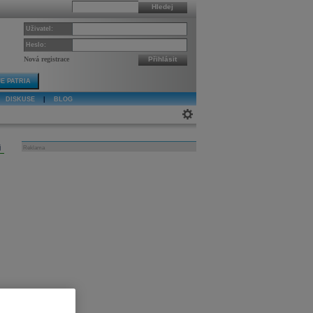
Hledej
Uživatel:
Heslo:
Nová registrace
Přihlásit
E PATRIA
DISKUSE
|
BLOG
j
Reklama