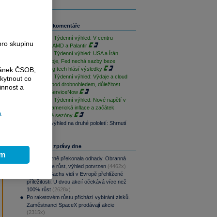
Související komentáře
PODCAST Týdenní výhled: V centru
pro skupinu
pozornosti AMD a Palantir
PODCAST Týdenní výhled: USA a Írán
přerušily boje, Fed nechá sazby beze
ránek ČSOB,
změny a big tech hlásí výsledky
PODCAST Týdenní výhled: Výdaje a cloud
kytnout co
Alphabetu pod drobnohledem, důležitost
innost a
výsledků ServiceNow
PODCAST Týdenní výhled: Nové napětí v
Hormuzu, americká inflace a začátek
a
výsledkové sezóny
Investiční výhled na druhé pololetí: Shrnutí
Nejčtenější zprávy dne
ím
CSG výrazně překonala odhady. Obranná
divize táhne růst, výhled potvrzen
(4462x)
Goldman Sachs vidí v Evropě přehlížené
příležitosti. U dvou akcií očekává více než
100% růst
(2628x)
Po raketovém růstu přichází vybírání zisků.
Zaměstnanci SpaceX prodávají akcie
(2315x)