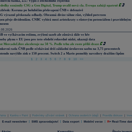
merční banka, a.s.: Výpis z obchodního rejstříku
sledky oznámily CSG a Gen Digital, Trump uvalil nová cla. Evropa zahájí opatrně
zbřesk: Koruna po holubičím překvapení ČNB v defenzivě
G výrazně překonala odhady. Obranná divize táhne růst, výhled potvrzen
pen přeje dividendám. CNBC vybírá mezi aristokraty s růstovým potenciálem i pravidelným
nosem
.08.2026
B ve vyčkávacím režimu, zvýšení sazeb ale zůstává dále ve hře
soby plynu v EU jsou pro toto období rekordně nízké, ukazují data
st MercadoLibre akceleruje na 50 %. Podle trhu ale roste příliš draze
nkovní rada ČNB podle očekávání drží základní úrokovou sazbu na 3,75 procentech
ntendo navýšilo zisk o 150 procent. Switch 2 a Mario pomohly navzdory dražším čipům
1
2
3
4
5
6
7
8
9
10
>>
atria
|
Kariéra v Patrii
|
Podmínky užívání stránek
|
Ochrana osobních údajů
|
Pravidla diskuse
|
Inve
|
|
|
|
|
E-mail newsletter
SMS zpravodajství
Data export
Mobilní verze
R
=
Real-Time dat
Akcie:
Komodity:
Škola invest