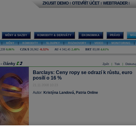
ZKUSIT DEMO
OTEVŘÍT ÚČET
WEBTRADER
|
|
|
MĚNY & SAZBY
KOMODITY & DERIVÁTY
EKONOMIKA
PRÁVO
MOJ
|
MĚNY
|
KOMODITY
|
SLOUPKY
|
ROZHOVORY
|
VIDEO
|
MONITORING
|
,239
0,06%
CZK/$
20,962
-0,32%
AU
4 342,45
2,48%
BRT
83,08
4,61%
 - články
Zpět
Tisk
Diskutu
|
|
Barclays: Ceny ropy se odrazí k růstu, euro
posílí o 16 %
21.11.2008 10:23
Autor:
Kristýna Landová, Patria Online