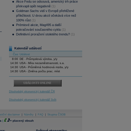
Akce Fedu se odsouvá, americký trh práce
překvapil opět negativně
(1)
Goldman Sachs vidí v Evropě přehlížené
příležitosti. U dvou akcií očekává více než
100% růst
(1)
Prémiové akcie, Mag495 a další
pokračování současného cyklu
(1)
Definitivní proražení stoletého trendu?
(1)
Kalendář událostí
Čas
Událost
8:00
DE - Průmyslová výroba, y/y
14:30
USA - Míra nezaměstnanosti, s.a.
14:30
USA - Průměrná hodinová mzda, y/y
14:30
USA - Změna počtu prac. míst
UDÁLOSTI ONLINE
Dlouhodobý ekonomický kalendář ČR
Dlouhodobý ekonomický kalendář Svět
stiční disclaimer
|
Náměty
|
FAQ
|
Skupina ČSOB
a
|
=
placený obsah
ora:
Světové ekonomiky: