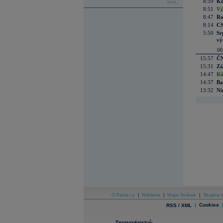
8:59
Ko
více...
8:51
Vý
8:47
Ro
8:14
CS
5:50
Sr
vý
06
15:57
ČN
15:31
Zá
14:47
Rů
14:37
Ba
13:32
Ni
O Patria.cz
|
Reklama
|
Mapa Stránek
|
Skupina P
|
Cookies
RSS / XML
Zpravodajství: