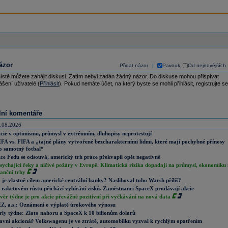
ázor
Přidat názor
Pavouk
Od nejnovějších
|
ístě můžete zahájit diskusi. Zatím nebyl zadán žádný názor. Do diskuse mohou přispívat
ášení uživatelé (
Přihlásit
). Pokud nemáte účet, na který byste se mohli přihlásit, registrujte se
lní komentáře
.08.2026
cie v optimismu, průmysl v extrémním, dluhopisy neprotestují
FA vs. FIFA a „tajné plány vytvořené bezcharakterními lidmi, které mají pochybné přínosy
o samotný fotbal“
ce Fedu se odsouvá, americký trh práce překvapil opět negativně
sychající řeky a ničivé požáry v Evropě. Klimatická rizika dopadají na průmysl, ekonomiku 
nanční trhy
 je vlastně cílem americké centrální banky? Nasliboval toho Warsh příliš?
 raketovém růstu přichází vybírání zisků. Zaměstnanci SpaceX prodávají akcie
věr týdne je pro akcie převážně pozitivní při vyčkávání na nová data
Z, a.s.: Oznámení o výplatě úrokového výnosu
rly týdne: Zlato nahoru a SpaceX k 10 bilionům dolarů
avní akcionář Volkswagenu je ve ztrátě, automobilku vyzval k rychlým opatřením