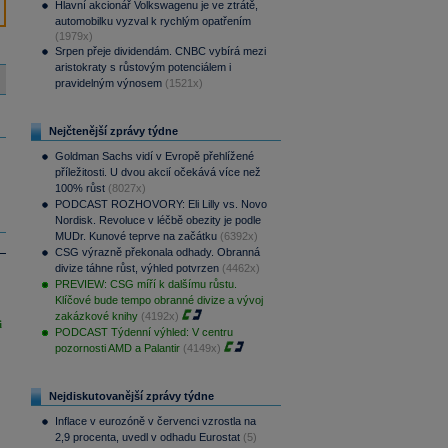
Hlavní akcionář Volkswagenu je ve ztrátě,
automobilku vyzval k rychlým opatřením
(1979x)
Srpen přeje dividendám. CNBC vybírá mezi
aristokraty s růstovým potenciálem i
pravidelným výnosem
(1521x)
Nejčtenější zprávy týdne
Goldman Sachs vidí v Evropě přehlížené
příležitosti. U dvou akcií očekává více než
100% růst
(8027x)
PODCAST ROZHOVORY: Eli Lilly vs. Novo
Nordisk. Revoluce v léčbě obezity je podle
MUDr. Kunové teprve na začátku
(6392x)
CSG výrazně překonala odhady. Obranná
divize táhne růst, výhled potvrzen
(4462x)
PREVIEW: CSG míří k dalšímu růstu.
Klíčové bude tempo obranné divize a vývoj
zakázkové knihy
(4192x)
i
PODCAST Týdenní výhled: V centru
pozornosti AMD a Palantir
(4149x)
Nejdiskutovanější zprávy týdne
Inflace v eurozóně v červenci vzrostla na
2,9 procenta, uvedl v odhadu Eurostat
(5)