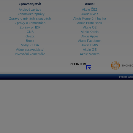
Zpravodajství:
Akcie:
Akciové zprávy
Akcie ČEZ
Ekonomické zprávy
Akcie NWR
Zprávy o měnách a sazbách
Akcie Komerční banka
Zprávy o komoditách
Akcie Erste Bank
Zprávy o HDP
Akcie O2
ČNB
Akcie Kofola
Grexit
Akcie Apple
Brexit
Akcie Facebook
Volby v USA
Akcie BMW
Video zpravodajství
Akcie GE
Investiční komentáře
Akcie Moneta
Tvorba apl