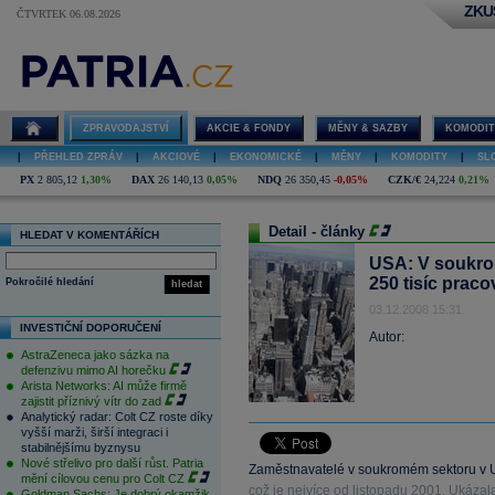
ZKU
ČTVRTEK 06.08.2026
ZPRAVODAJSTVÍ
AKCIE & FONDY
MĚNY & SAZBY
KOMODIT
|
PŘEHLED ZPRÁV
|
AKCIOVÉ
|
EKONOMICKÉ
|
MĚNY
|
KOMODITY
|
SL
PX
2 805,12
1,30%
DAX
26 140,13
0,05%
NDQ
26 350,45
-0,05%
CZK/€
24,224
0,21%
Detail - články
HLEDAT V KOMENTÁŘÍCH
USA: V soukro
250 tisíc praco
Pokročilé hledání
hledat
03.12.2008 15:31
INVESTIČNÍ DOPORUČENÍ
Autor:
AstraZeneca jako sázka na
defenzivu mimo AI horečku
Arista Networks: AI může firmě
zajistit příznivý vítr do zad
Analytický radar: Colt CZ roste díky
vyšší marži, širší integraci i
stabilnějšímu byznysu
Nové střelivo pro další růst. Patria
Zaměstnavatelé v soukromém sektoru v US
mění cílovou cenu pro Colt CZ
což je nejvíce od listopadu 2001. Ukáza
Goldman Sachs: Je dobrý okamžik