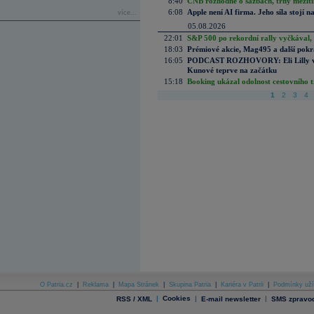
8:40
ČNB rozhodne o sazbách, trhy mezitím
6:08
Apple není AI firma. Jeho síla stojí n
více...
05.08.2026
22:01
S&P 500 po rekordní rally vyčkával,
18:03
Prémiové akcie, Mag495 a další pokr
16:05
PODCAST ROZHOVORY: Eli Lilly vs. 
Kunové teprve na začátku
15:18
Booking ukázal odolnost cestovního trh
1
2
3
4
O Patria.cz
|
Reklama
|
Mapa Stránek
|
Skupina Patria
|
Kariéra v Patrii
|
Podmínky uží
|
Cookies
|
|
RSS / XML
E-mail newsletter
SMS zpravod