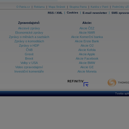
O Patria.cz
|
Reklama
|
Mapa Stránek
|
Skupina Patria
|
Kariéra v Patrii
|
Podmínky uží
|
Cookies
|
|
RSS / XML
E-mail newsletter
SMS zpravod
Zpravodajství:
Akcie:
Akciové zprávy
Akcie ČEZ
Ekonomické zprávy
Akcie NWR
Zprávy o měnách a sazbách
Akcie Komerční banka
Zprávy o komoditách
Akcie Erste Bank
Zprávy o HDP
Akcie O2
ČNB
Akcie Kofola
Grexit
Akcie Apple
Brexit
Akcie Facebook
Volby v USA
Akcie BMW
Video zpravodajství
Akcie GE
Investiční komentáře
Akcie Moneta
Tvorba apl