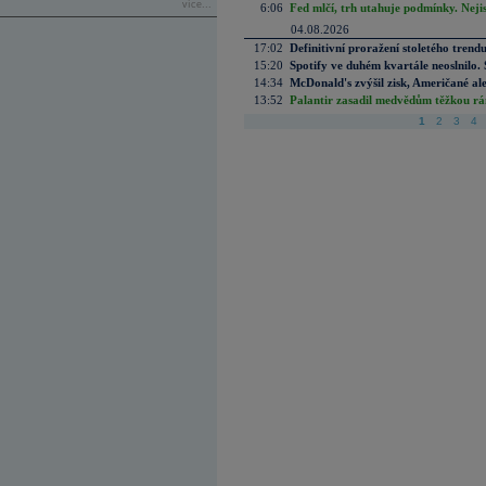
více...
6:06
Fed mlčí, trh utahuje podmínky. Nejis
04.08.2026
17:02
Definitivní proražení stoletého trend
15:20
Spotify ve duhém kvartále neoslnilo. 
14:34
McDonald's zvýšil zisk, Američané ale
13:52
Palantir zasadil medvědům těžkou rá
1
2
3
4