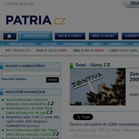
ZKU
ČTVRTEK 06.08.2026
ZPRAVODAJSTVÍ
AKCIE & FONDY
MĚNY & SAZBY
KOMODIT
|
PŘEHLED ZPRÁV
|
AKCIOVÉ
|
EKONOMICKÉ
|
MĚNY
|
KOMODITY
|
SL
PX
2 769,04
0,11%
DAX
26 126,30
-0,29%
NDQ
26 363,44
-0,83%
CZK/€
24,167
0,00%
Detail - články
HLEDAT V KOMENTÁŘÍCH
Zen
200
Pokročilé hledání
hledat
04.02
INVESTIČNÍ DOPORUČENÍ
Autor
AstraZeneca jako sázka na
defenzivu mimo AI horečku
Arista Networks: AI může firmě
zajistit příznivý vítr do zad
Analytický radar: Colt CZ roste díky
vyšší marži, širší integraci i
Zentiva will publish its 4Q08 consolidat
stabilnějšímu byznysu
Nové střelivo pro další růst. Patria
March) at 12:00 CET /11:00UK. We forec
mění cílovou cenu pro Colt CZ
profit (up 83.3% q/q and 35.
Goldman Sachs: Je dobrý okamžik