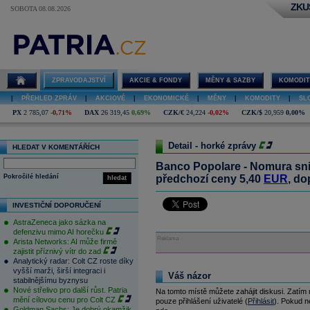
ZKU
SOBOTA 08.08.2026
ZPRAVODAJSTVÍ
AKCIE & FONDY
MĚNY & SAZBY
KOMODIT
|
PŘEHLED ZPRÁV
|
AKCIOVÉ
|
EKONOMICKÉ
|
MĚNY
|
KOMODITY
|
SL
PX
2 785,07
-0,71%
DAX
26 319,45
0,69%
CZK/€
24,224
-0,02%
CZK/$
20,959
0,00%
Detail - horké zprávy
HLEDAT V KOMENTÁŘÍCH
Banco Popolare - Nomura sni
Pokročilé hledání
předchozí ceny 5,40
EUR
, do
hledat
INVESTIČNÍ DOPORUČENÍ
AstraZeneca jako sázka na
defenzivu mimo AI horečku
Reklama
Arista Networks: AI může firmě
zajistit příznivý vítr do zad
Analytický radar: Colt CZ roste díky
vyšší marži, širší integraci i
Váš názor
stabilnějšímu byznysu
Nové střelivo pro další růst. Patria
Na tomto místě můžete zahájit diskusi. Zatím
mění cílovou cenu pro Colt CZ
pouze přihlášení uživatelé (
Přihlásit
). Pokud ne
Goldman Sachs: Je dobrý okamžik