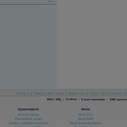
více...
O Patria.cz
|
Reklama
|
Mapa Stránek
|
Skupina Patria
|
Kariéra v Patrii
|
Podmínky uží
|
Cookies
|
|
RSS / XML
E-mail newsletter
SMS zpravod
Zpravodajství:
Akcie:
Akciové zprávy
Akcie ČEZ
Ekonomické zprávy
Akcie NWR
Zprávy o měnách a sazbách
Akcie Komerční banka