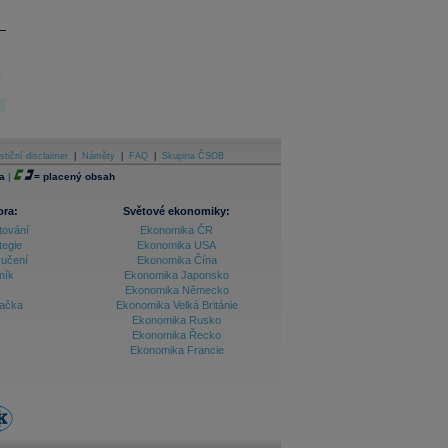
.
stiční disclaimer
|
Náměty
|
FAQ
|
Skupina ČSOB
a
|
=
placený obsah
ora:
Světové ekonomiky:
tování
Ekonomika ČR
tegie
Ekonomika USA
ručení
Ekonomika Čína
ník
Ekonomika Japonsko
Ekonomika Německo
lačka
Ekonomika Velká Británie
Ekonomika Rusko
Ekonomika Řecko
Ekonomika Francie