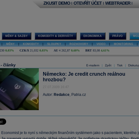
ZKUSIT DEMO
OTEVŘÍT ÚČET
WEBTRADER
|
|
|
MĚNY & SAZBY
KOMODITY & DERIVÁTY
EKONOMIKA
PRÁVO
MOJ
|
MĚNY
|
KOMODITY
|
SLOUPKY
|
ROZHOVORY
|
VIDEO
|
MONITORING
|
230
0,03%
CZK/$
21,032
0,03%
AU
4 262,87
0,60%
BRT
83,08
4,61%
 - články
E-mailem
Zpět
Tisk
Diskutu
|
|
|
Německo: Je credit crunch reálnou
hrozbou?
27.07.2009 16:47
Autor:
Redakce
, Patria.cz
 Economist je to nyní s německým finančním systémem jako s pacientem, kterého j
, že navenek vypadá dobře, těžké přesvědčit, že potřebuje drastickou léčbu. Podl