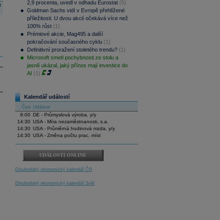
2,9 procenta, uvedl v odhadu Eurostat
(5)
r
Goldman Sachs vidí v Evropě přehlížené
příležitosti. U dvou akcií očekává více než
100% růst
(1)
Prémiové akcie, Mag495 a další
pokračování současného cyklu
(1)
Definitivní proražení stoletého trendu?
(1)
Microsoft smetl pochybnosti ze stolu a
jasně ukázal, jaký přínos mají investice do
AI
(1)
Kalendář událostí
Čas
Událost
8:00
DE - Průmyslová výroba, y/y
14:30
USA - Míra nezaměstnanosti, s.a.
14:30
USA - Průměrná hodinová mzda, y/y
14:30
USA - Změna počtu prac. míst
UDÁLOSTI ONLINE
Dlouhodobý ekonomický kalendář ČR
Dlouhodobý ekonomický kalendář Svět