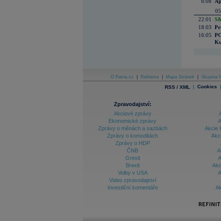
6:08
Ap
05
22:01
S&
18:03
Pr
16:05
PO
Ku
O Patria.cz
|
Reklama
|
Mapa Stránek
|
Skupina P
|
Cookies
RSS / XML
Zpravodajství:
Akciové zprávy
Ekonomické zprávy
A
Zprávy o měnách a sazbách
Akcie 
Zprávy o komoditách
Akc
Zprávy o HDP
ČNB
A
Grexit
A
Brexit
Akc
Volby v USA
A
Video zpravodajství
Investiční komentáře
Ak