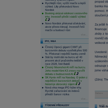
propad ob
Rychlejší růst, vyšší marže a lepší
banka mus
výhled. Lilly překonává Novo
Nordisk
pomoci. H
Booking ukázal odolnost cestovního
sloučení 
trhu. Investoři přešli i slabší výhled
Novo Nordisk překonal očekávání,
Za ještě h
akcie přesto klesají. Investoři řeší
financuje
marže a budoucí růst
ztráty z t
více...
rovněž obá
IPO, M&A
velikosti s
Čínský čipový gigant CXMT při
burzovním debutu vystřelil přes 500
Uvedené p
%. Překonal i největší banku země
Německý p
Stát by mohl dát na burzu až 40
procent akcií pražského letiště v
uzákoněn 
roce 2028, řekl Babiš
odrazuje o
Čínský Moonshot AI míří na burzu.
jsme váhal
Jeho model Kimi K3 znovu rozvířil
debatu o budoucnosti AI
SK Hynix míří na Nasdaq. O jeden z
(Zdroj: T
největších burzovních debutů v
historii je obrovský zájem
Nová vlna mega IPO hýbe trhy.
Rychlé zařazování do indexů
Reklama
přináší šance i rizika
více...
TÝDENNÍ PŘEHLEDY
Váš n