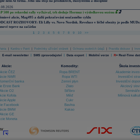
ple není AI firma. Jeho síla stojí na produktech, ekosystému a disciplíně
.08.2026
P 500 po rekordní rally vyčkával, trh sleduje Hormuz i výsledkovou sezónu
émiové akcie, Mag495 a další pokračování současného cyklu
DCAST ROZHOVORY: Eli Lilly vs. Novo Nordisk. Revoluce v léčbě obezity je podle MUDr
nové teprve na začátku
1
2
3
4
5
6
7
8
9
10
>>
atria
|
Kariéra v Patrii
|
Podmínky užívání stránek
|
Ochrana osobních údajů
|
Pravidla diskuse
|
Inve
|
|
|
|
|
E-mail newsletter
SMS zpravodajství
Data export
Mobilní verze
R
=
Real-Time dat
Akcie:
Komodity:
Škola invest
Akcie ČEZ
Ropa BRENT
Akademie inves
kcie NWR
Ropa WTI
Investiční stra
Komerční banka
Zemní plyn
Investiční dopo
ie Erste Bank
Zlato
Akciový slov
Akcie O2
Stříbro
Semináře
kcie Kofola
Měď
Měnová kalku
kcie Apple
Cukr
ie Facebook
Bavlna
kcie BMW
Kakao
Akcie GE
cie Moneta