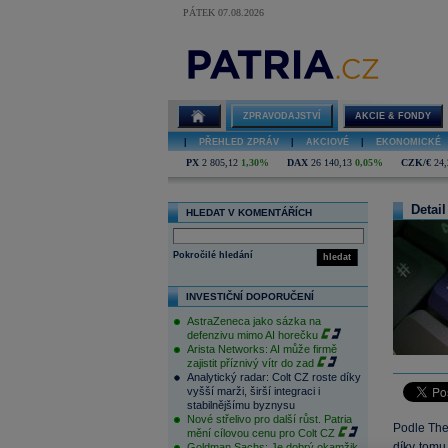
PÁTEK 07.08.2026
ZPRAVODAJSTVÍ
AKCIE & FONDY
|
PŘEHLED ZPRÁV
|
AKCIOVÉ
|
EKONOMICKÉ
PX
2 805,12
1,30%
DAX
26 140,13
0,05%
CZK/€
24,
Detail
HLEDAT V KOMENTÁŘÍCH
Pokročilé hledání
hledat
INVESTIČNÍ DOPORUČENÍ
AstraZeneca jako sázka na
defenzivu mimo AI horečku
Arista Networks: AI může firmě
zajistit příznivý vítr do zad
Analytický radar: Colt CZ roste díky
vyšší marži, širší integraci i
stabilnějšímu byznysu
Nové střelivo pro další růst. Patria
Podle The
mění cílovou cenu pro Colt CZ
díky tomu
Goldman Sachs: Je dobrý okamžik