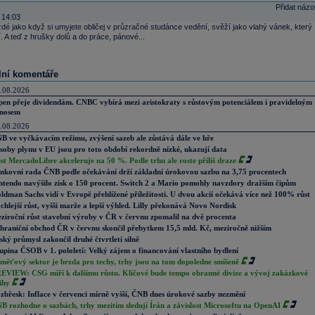
Přidat názo
 14:03
dé jako když si umyjete obličej v průzračné studánce vedění, svěží jako vlahý vánek, který
. A teď z hrušky dolů a do práce, pánové...
lní komentáře
.08.2026
pen přeje dividendám. CNBC vybírá mezi aristokraty s růstovým potenciálem i pravidelným
nosem
.08.2026
B ve vyčkávacím režimu, zvýšení sazeb ale zůstává dále ve hře
soby plynu v EU jsou pro toto období rekordně nízké, ukazují data
st MercadoLibre akceleruje na 50 %. Podle trhu ale roste příliš draze
nkovní rada ČNB podle očekávání drží základní úrokovou sazbu na 3,75 procentech
ntendo navýšilo zisk o 150 procent. Switch 2 a Mario pomohly navzdory dražším čipům
ldman Sachs vidí v Evropě přehlížené příležitosti. U dvou akcií očekává více než 100% růst
chlejší růst, vyšší marže a lepší výhled. Lilly překonává Novo Nordisk
ziroční růst stavební výroby v ČR v červnu zpomalil na dvě procenta
hraniční obchod ČR v červnu skončil přebytkem 15,5 mld. Kč, meziročně nižším
ský průmysl zakončil druhé čtvrtletí silně
upina ČSOB v 1. pololetí: Velký zájem o financování vlastního bydlení
měťový sektor je brzda pro techy, trhy jsou na tom dopoledne smíšeně
EVIEW: CSG míří k dalšímu růstu. Klíčové bude tempo obranné divize a vývoj zakázkové
ihy
zbřesk: Inflace v červenci mírně vyšší, ČNB dnes úrokové sazby nezmění
B rozhodne o sazbách, trhy mezitím sledují Írán a závislost Microsoftu na OpenAI