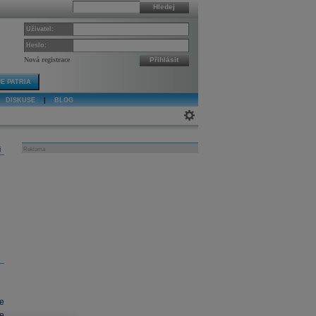
Hledej
Uživatel:
Heslo:
Nová registrace
Přihlásit
E PATRIA
DISKUSE
|
BLOG
j
Reklama
e
e