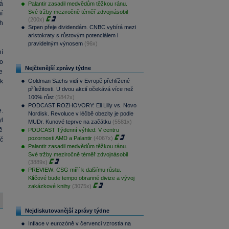
á
Palantir zasadil medvědům těžkou ránu.
Své tržby meziročně téměř zdvojnásobil
í
(200x)
h
Srpen přeje dividendám. CNBC vybírá mezi
aristokraty s růstovým potenciálem i
pravidelným výnosem
(96x)
í
o
Nejčtenější zprávy týdne
se
 k
Goldman Sachs vidí v Evropě přehlížené
příležitosti. U dvou akcií očekává více než
100% růst
(5842x)
PODCAST ROZHOVORY: Eli Lilly vs. Novo
.
Nordisk. Revoluce v léčbě obezity je podle
l
MUDr. Kunové teprve na začátku
(5581x)
ě
PODCAST Týdenní výhled: V centru
pozornosti AMD a Palantir
(4067x)
č
Palantir zasadil medvědům těžkou ránu.
Své tržby meziročně téměř zdvojnásobil
(3889x)
PREVIEW: CSG míří k dalšímu růstu.
Klíčové bude tempo obranné divize a vývoj
zakázkové knihy
(3075x)
Nejdiskutovanější zprávy týdne
Inflace v eurozóně v červenci vzrostla na