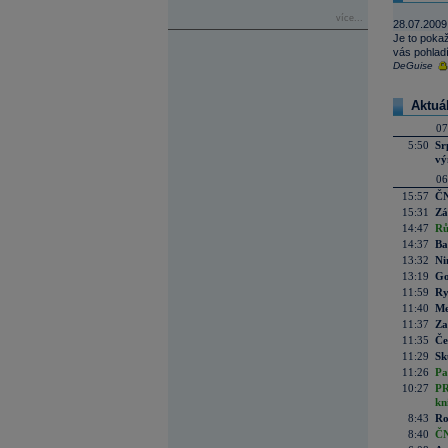
více...
28.07.2009
Je to pokaž
vás pohladí
DeGuise
Aktuá
07
5:50
Sr
vý
06
15:57
ČN
15:31
Zá
14:47
Rů
14:37
Ba
13:32
Ni
13:19
Go
11:59
Ry
11:40
Me
11:37
Za
11:35
Če
11:29
Sk
11:26
Pa
10:27
PR
kn
8:43
Ro
8:40
ČN