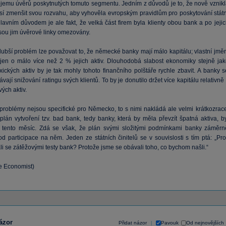
jemu úvěrů poskytnutých tomuto segmentu. Jedním z důvodů je to, že nově vznikl
í zmenšit svou rozvahu, aby vyhověla evropským pravidlům pro poskytování státn
lavním důvodem je ale fakt, že velká část firem byla klienty obou bank a po jejic
jsou jim úvěrové linky omezovány.
lubší problém lze považovat to, že německé banky mají málo kapitálu; vlastní jměn
 jen o málo více než 2 % jejich aktiv. Dlouhodobá slabost ekonomiky stejně jak
oxických aktiv by je tak mohly tohoto finančního polštáře rychle zbavit. A banky 
vají snižování ratingu svých klientů. To by je donutilo držet více kapitálu relativně
vých aktiv.
roblémy nejsou specifické pro Německo, to s nimi nakládá ale velmi krátkozrace
lán vytvoření tzv. bad bank, tedy banky, která by měla převzít špatná aktiva, by
tento měsíc. Zdá se však, že plán svými složitými podmínkami banky záměrn
d participace na něm. Jeden ze státních činitelů se v souvislosti s tím ptá: „Pro
i se zátěžovými testy bank? Protože jsme se obávali toho, co bychom našli.“
he Economist)
ázor
Přidat názor
Pavouk
Od nejnovějších
|