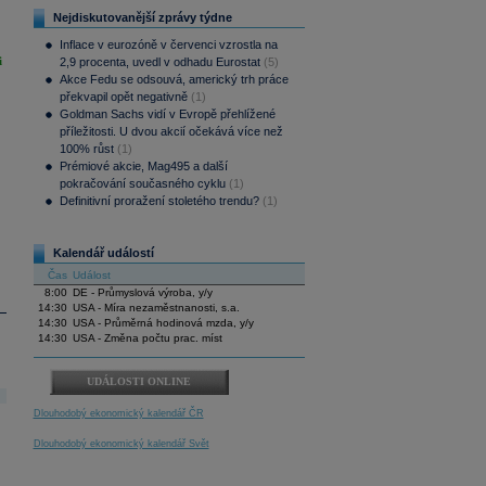
Nejdiskutovanější zprávy týdne
Inflace v eurozóně v červenci vzrostla na
i
2,9 procenta, uvedl v odhadu Eurostat
(5)
Akce Fedu se odsouvá, americký trh práce
překvapil opět negativně
(1)
Goldman Sachs vidí v Evropě přehlížené
příležitosti. U dvou akcií očekává více než
100% růst
(1)
Prémiové akcie, Mag495 a další
pokračování současného cyklu
(1)
Definitivní proražení stoletého trendu?
(1)
Kalendář událostí
Čas
Událost
8:00
DE - Průmyslová výroba, y/y
14:30
USA - Míra nezaměstnanosti, s.a.
14:30
USA - Průměrná hodinová mzda, y/y
14:30
USA - Změna počtu prac. míst
UDÁLOSTI ONLINE
Dlouhodobý ekonomický kalendář ČR
Dlouhodobý ekonomický kalendář Svět