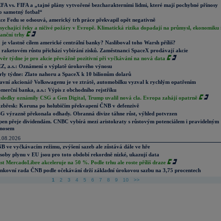
FA vs. FIFA a „tajné plány vytvořené bezcharakterními lidmi, které mají pochybné přínosy
o samotný fotbal“
ce Fedu se odsouvá, americký trh práce překvapil opět negativně
sychající řeky a ničivé požáry v Evropě. Klimatická rizika dopadají na průmysl, ekonomiku 
nanční trhy
 je vlastně cílem americké centrální banky? Nasliboval toho Warsh příliš?
 raketovém růstu přichází vybírání zisků. Zaměstnanci SpaceX prodávají akcie
věr týdne je pro akcie převážně pozitivní při vyčkávání na nová data
Z, a.s.: Oznámení o výplatě úrokového výnosu
rly týdne: Zlato nahoru a SpaceX k 10 bilionům dolarů
avní akcionář Volkswagenu je ve ztrátě, automobilku vyzval k rychlým opatřením
merční banka, a.s.: Výpis z obchodního rejstříku
sledky oznámily CSG a Gen Digital, Trump uvalil nová cla. Evropa zahájí opatrně
zbřesk: Koruna po holubičím překvapení ČNB v defenzivě
G výrazně překonala odhady. Obranná divize táhne růst, výhled potvrzen
pen přeje dividendám. CNBC vybírá mezi aristokraty s růstovým potenciálem i pravidelným
nosem
.08.2026
B ve vyčkávacím režimu, zvýšení sazeb ale zůstává dále ve hře
soby plynu v EU jsou pro toto období rekordně nízké, ukazují data
st MercadoLibre akceleruje na 50 %. Podle trhu ale roste příliš draze
nkovní rada ČNB podle očekávání drží základní úrokovou sazbu na 3,75 procentech
1
2
3
4
5
6
7
8
9
10
>>