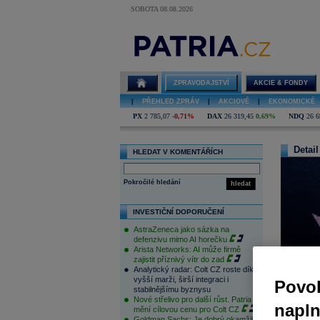
SOBOTA 08.08.2026
ZPRAVODAJSTVÍ
AKCIE & FONDY
|
PŘEHLED ZPRÁV
|
AKCIOVÉ
|
EKONOMICKÉ
PX
2 785,07
-0,71%
DAX
26 319,45
0,69%
NDQ
26 6
Detail
HLEDAT V KOMENTÁŘÍCH
Pokročilé hledání
hledat
INVESTIČNÍ DOPORUČENÍ
AstraZeneca jako sázka na
defenzivu mimo AI horečku
Arista Networks: AI může firmě
zajistit příznivý vítr do zad
Analytický radar: Colt CZ roste díky
vyšší marži, širší integraci i
Povol
stabilnějšímu byznysu
Nové střelivo pro další růst. Patria
napl
mění cílovou cenu pro Colt CZ
Actual (Ju
Goldman Sachs: Je dobrý okamžik