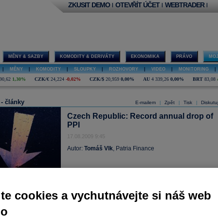
ZKUSIT DEMO
OTEVŘÍT ÚČET
WEBTRADER
|
|
|
MĚNY & SAZBY
KOMODITY & DERIVÁTY
EKONOMIKA
PRÁVO
MOJ
|
MĚNY
|
KOMODITY
|
SLOUPKY
|
ROZHOVORY
|
VIDEO
|
MONITORING
|
90,62
1,30%
CZK/€
24,224
-0,02%
CZK/$
20,959
0,00%
AU
4 339,26
0,00%
BRT
83,08
 - články
E-mailem
Zpět
Tisk
Diskutu
|
|
|
Czech Republic: Record annual drop of
PPI
17.08.2009 9:45
Autor:
Tomáš Vlk
, Patria Finance
te cookies a vychutnávejte si náš web
no
l): -0.4 % m/m, -4.9 % y/y