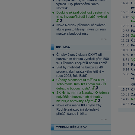
16:20
UE
výhled. Lilly překonává Novo
pr
Nordisk
15:35
Ak
Booking ukázal odolnost cestovního
trhu. Investoři přešli i slabší výhled
14:46
Vy
fi
Novo Nordisk překonal očekávání,
12:55
Co
akcie přesto klesají. Investoři řeší
12:35
Po
marže a budoucí růst
12:26
Zá
více...
11:52
ČE
11:00
Pe
IPO, M&A
10:30
Hl
Čínský čipový gigant CXMT při
8:59
Ko
burzovním debutu vystřelil přes 500
8:51
Vý
%. Překonal i největší banku země
8:47
Ro
Stát by mohl dát na burzu až 40
8:14
CS
procent akcií pražského letiště v
5:50
Sr
roce 2028, řekl Babiš
vý
Čínský Moonshot AI míří na burzu.
Jeho model Kimi K3 znovu rozvířil
06
debatu o budoucnosti AI
15:57
ČN
SK Hynix míří na Nasdaq. O jeden z
15:31
Zá
největších burzovních debutů v
14:47
Rů
historii je obrovský zájem
14:37
Ba
Nová vlna mega IPO hýbe trhy.
Rychlé zařazování do indexů
přináší šance i rizika
více...
TÝDENNÍ PŘEHLEDY