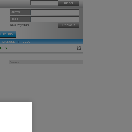
Hledej
Uživatel:
Heslo:
Nová registrace
Přihlásit
E PATRIA
DISKUSE
|
BLOG
4,61%
j
Reklama