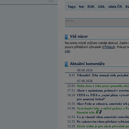
více...
Tagy:
fed
,
EUR
,
USA
,
vláda ČR
,
E
Reklama
Váš názor
Na tomto místě můžete zahájit diskusi. Zatím
pouze přihlášení uživatelé (
Přihlásit
). Pokud ne
zde
.
Aktuální komentáře
08.08.2026
8:41
Víkendář: Trhy nemají rády prázdné 
07.08.2026
22:05
Slabá data z trhu práce pomohla akc
17:51
Akcie v optimismu, průmysl v extrémn
16:20
UEFA vs. FIFA a „tajné plány vytvoř
pro samotný fotbal“
15:35
Akce Fedu se odsouvá, americký trh 
14:46
Vysychající řeky a ničivé požáry v E
finanční trhy
12:55
Co je vlastně cílem americké centrál
12:35
Po raketovém růstu přichází vybírán
12:26
Závěr týdne je pro akcie převážně po