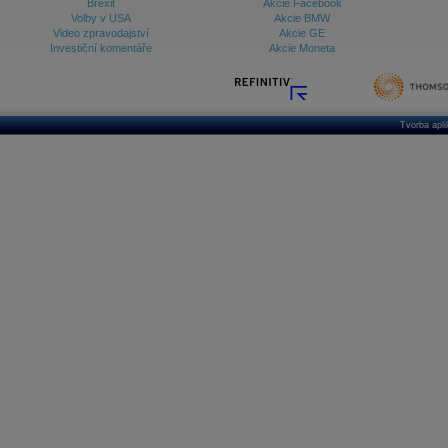
Brexit
Akcie Facebook
Volby v USA
Akcie BMW
Video zpravodajství
Akcie GE
Investiční komentáře
Akcie Moneta
Tvorba apl