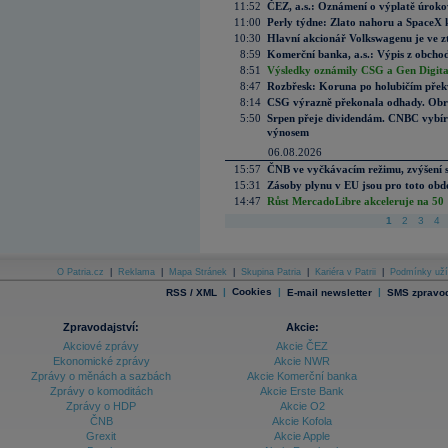
11:52
ČEZ, a.s.: Oznámení o výplatě úrok
11:00
Perly týdne: Zlato nahoru a SpaceX 
10:30
Hlavní akcionář Volkswagenu je ve z
8:59
Komerční banka, a.s.: Výpis z obchod
8:51
Výsledky oznámily CSG a Gen Digital
8:47
Rozbřesk: Koruna po holubičím přek
8:14
CSG výrazně překonala odhady. Obran
5:50
Srpen přeje dividendám. CNBC vybírá
výnosem
06.08.2026
15:57
ČNB ve vyčkávacím režimu, zvýšení s
15:31
Zásoby plynu v EU jsou pro toto obdo
14:47
Růst MercadoLibre akceleruje na 50 %
1
2
3
4
O Patria.cz
|
Reklama
|
Mapa Stránek
|
Skupina Patria
|
Kariéra v Patrii
|
Podmínky uží
|
Cookies
|
|
RSS / XML
E-mail newsletter
SMS zpravod
Zpravodajství:
Akcie:
Akciové zprávy
Akcie ČEZ
Ekonomické zprávy
Akcie NWR
Zprávy o měnách a sazbách
Akcie Komerční banka
Zprávy o komoditách
Akcie Erste Bank
Zprávy o HDP
Akcie O2
ČNB
Akcie Kofola
Grexit
Akcie Apple