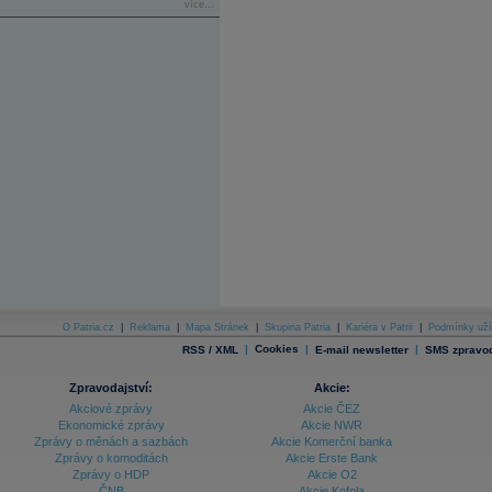
více...
O Patria.cz
|
Reklama
|
Mapa Stránek
|
Skupina Patria
|
Kariéra v Patrii
|
Podmínky uží
|
Cookies
|
|
RSS / XML
E-mail newsletter
SMS zpravod
Zpravodajství:
Akcie:
Akciové zprávy
Akcie ČEZ
Ekonomické zprávy
Akcie NWR
Zprávy o měnách a sazbách
Akcie Komerční banka
Zprávy o komoditách
Akcie Erste Bank
Zprávy o HDP
Akcie O2
ČNB
Akcie Kofola