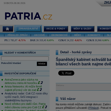
ZKU
SOBOTA 08.08.2026
ZPRAVODAJSTVÍ
AKCIE & FONDY
MĚNY & SAZBY
KOMODIT
|
PŘEHLED ZPRÁV
|
AKCIOVÉ
|
EKONOMICKÉ
|
MĚNY
|
KOMODITY
|
SL
PX
2 785,07
-0,71%
DAX
26 319,45
0,69%
CZK/€
24,232
-0,02%
CZK/$
20,966
0,00%
Detail - horké zprávy
HLEDAT V KOMENTÁŘÍCH
Španělský kabinet schválil 
Pokročilé hledání
bilancí všech bank najme dv
hledat
INVESTIČNÍ DOPORUČENÍ
AstraZeneca jako sázka na
defenzivu mimo AI horečku
Reklama
Arista Networks: AI může firmě
zajistit příznivý vítr do zad
Analytický radar: Colt CZ roste díky
vyšší marži, širší integraci i
Váš názor
stabilnějšímu byznysu
Nové střelivo pro další růst. Patria
Na tomto místě můžete zahájit diskusi. Zatím
mění cílovou cenu pro Colt CZ
pouze přihlášení uživatelé (
Přihlásit
). Pokud ne
Goldman Sachs: Je dobrý okamžik