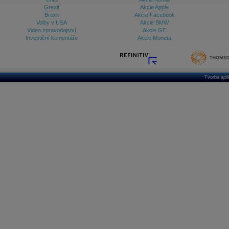
Grexit
Akcie Apple
Brexit
Akcie Facebook
Volby v USA
Akcie BMW
Video zpravodajství
Akcie GE
Investiční komentáře
Akcie Moneta
Tvorba apl