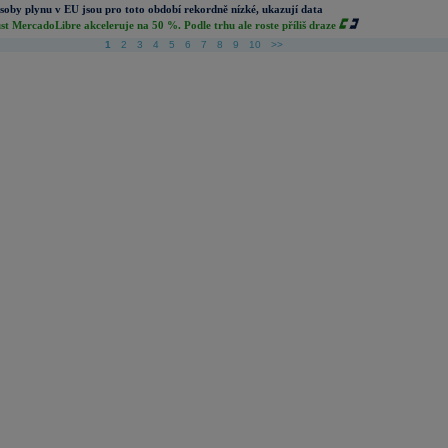
soby plynu v EU jsou pro toto období rekordně nízké, ukazují data
st MercadoLibre akceleruje na 50 %. Podle trhu ale roste příliš draze
1
2
3
4
5
6
7
8
9
10
>>