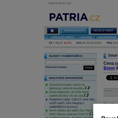
SOBOTA 08.08.2026
ZPRAVODAJSTVÍ
AKCIE & FONDY
|
PŘEHLED ZPRÁV
|
AKCIOVÉ
|
EKONOMICKÉ
PX
2 785,07
-0,71%
DAX
26 319,45
0,69%
NDQ
26 6
Detail
HLEDAT V KOMENTÁŘÍCH
Cena
r
Pokročilé hledání
Brent
d
hledat
INVESTIČNÍ DOPORUČENÍ
AstraZeneca jako sázka na
defenzivu mimo AI horečku
Reklama
Arista Networks: AI může firmě
zajistit příznivý vítr do zad
Analytický radar: Colt CZ roste díky
vyšší marži, širší integraci i
Váš n
stabilnějšímu byznysu
Nové střelivo pro další růst. Patria
Na tomto m
mění cílovou cenu pro Colt CZ
pouze přihl
Goldman Sachs: Je dobrý okamžik