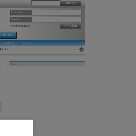
Hledej
Uživatel:
Heslo:
Nová registrace
Přihlásit
E PATRIA
DISKUSE
|
BLOG
4,61%
k
Reklama