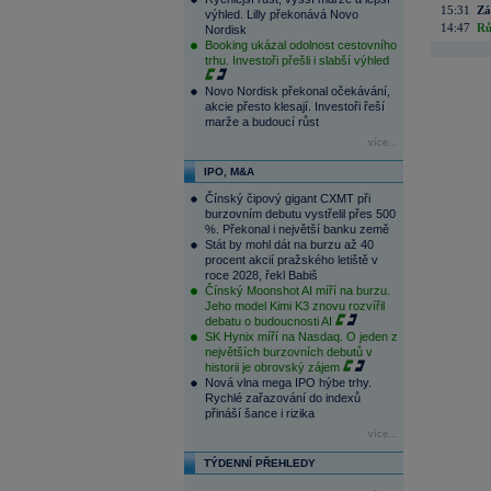
15:31
Zá
výhled. Lilly překonává Novo
14:47
Rů
Nordisk
Booking ukázal odolnost cestovního
trhu. Investoři přešli i slabší výhled
Novo Nordisk překonal očekávání,
akcie přesto klesají. Investoři řeší
marže a budoucí růst
více...
IPO, M&A
Čínský čipový gigant CXMT při
burzovním debutu vystřelil přes 500
%. Překonal i největší banku země
Stát by mohl dát na burzu až 40
procent akcií pražského letiště v
roce 2028, řekl Babiš
Čínský Moonshot AI míří na burzu.
Jeho model Kimi K3 znovu rozvířil
debatu o budoucnosti AI
SK Hynix míří na Nasdaq. O jeden z
největších burzovních debutů v
historii je obrovský zájem
Nová vlna mega IPO hýbe trhy.
Rychlé zařazování do indexů
přináší šance i rizika
více...
TÝDENNÍ PŘEHLEDY