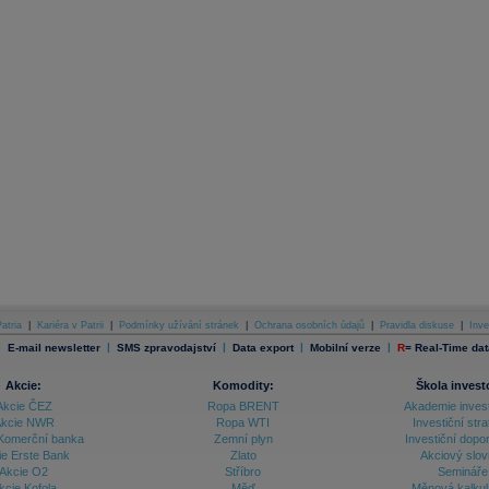
atria
|
Kariéra v Patrii
|
Podmínky užívání stránek
|
Ochrana osobních údajů
|
Pravidla diskuse
|
Inve
|
|
|
|
|
E-mail newsletter
SMS zpravodajství
Data export
Mobilní verze
R
=
Real-Time dat
Akcie:
Komodity:
Škola invest
Akcie ČEZ
Ropa BRENT
Akademie inves
kcie NWR
Ropa WTI
Investiční stra
Komerční banka
Zemní plyn
Investiční dopo
ie Erste Bank
Zlato
Akciový slov
Akcie O2
Stříbro
Semináře
kcie Kofola
Měď
Měnová kalku