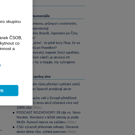
Související komentáře
pro skupinu
Akcie v optimismu, průmysl v extrémním,
dluhopisy neprotestují
Od SSSR přes Brazílii, Japonsko po Čínu.
ránek ČSOB,
Nebo i USA?
kytnout co
Warshovo „ticho“. Je ještě brzy říkat, že se
trhům stýská po Powellovi?
innost a
Yardeni: Obrovský majetek živící spotřebu.
Jediné, na čem záleží, je akciový trh
i
Perly týdne: Vy si bojujte, my vyhrajeme
a
Nejčtenější zprávy dne
Po raketovém růstu přichází vybírání zisků.
Zaměstnanci SpaceX prodávají akcie
ím
(900x)
Goldman Sachs vidí v Evropě přehlížené
příležitosti. U dvou akcií očekává více než
100% růst
(893x)
PODCAST ROZHOVORY: Eli Lilly vs. Novo
Nordisk. Revoluce v léčbě obezity je podle
MUDr. Kunové teprve na začátku
(658x)
CSG výrazně překonala odhady. Obranná
divize táhne růst, výhled potvrzen
(562x)