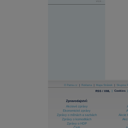
více...
O Patria.cz
|
Reklama
|
Mapa Stránek
|
Skupina P
|
Cookies
RSS / XML
Zpravodajství:
Akciové zprávy
Ekonomické zprávy
A
Zprávy o měnách a sazbách
Akcie 
Zprávy o komoditách
Akc
Zprávy o HDP
ČNB
A