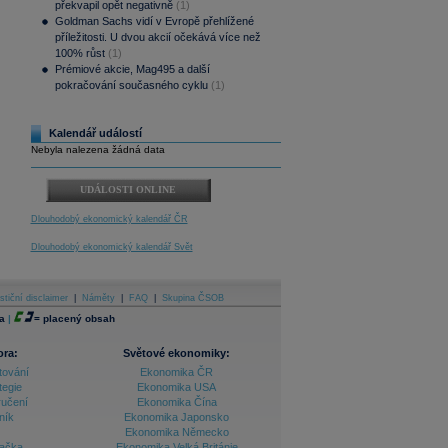
překvapil opět negativně
(1)
Goldman Sachs vidí v Evropě přehlížené
příležitosti. U dvou akcií očekává více než
100% růst
(1)
Prémiové akcie, Mag495 a další
pokračování současného cyklu
(1)
Kalendář událostí
Nebyla nalezena žádná data
UDÁLOSTI ONLINE
Dlouhodobý ekonomický kalendář ČR
Dlouhodobý ekonomický kalendář Svět
stiční disclaimer
|
Náměty
|
FAQ
|
Skupina ČSOB
a
|
=
placený obsah
ora:
Světové ekonomiky:
tování
Ekonomika ČR
tegie
Ekonomika USA
ručení
Ekonomika Čína
ník
Ekonomika Japonsko
Ekonomika Německo
lačka
Ekonomika Velká Británie