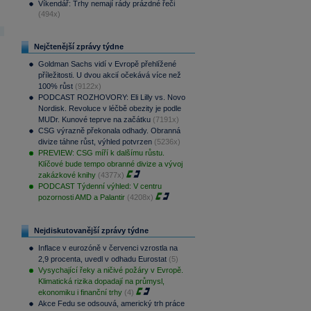
Víkendář: Trhy nemají rády prázdné řeči
(494x)
Nejčtenější zprávy týdne
Goldman Sachs vidí v Evropě přehlížené
příležitosti. U dvou akcií očekává více než
100% růst
(9122x)
PODCAST ROZHOVORY: Eli Lilly vs. Novo
Nordisk. Revoluce v léčbě obezity je podle
MUDr. Kunové teprve na začátku
(7191x)
CSG výrazně překonala odhady. Obranná
divize táhne růst, výhled potvrzen
(5236x)
PREVIEW: CSG míří k dalšímu růstu.
Klíčové bude tempo obranné divize a vývoj
zakázkové knihy
(4377x)
PODCAST Týdenní výhled: V centru
pozornosti AMD a Palantir
(4208x)
Nejdiskutovanější zprávy týdne
Inflace v eurozóně v červenci vzrostla na
2,9 procenta, uvedl v odhadu Eurostat
(5)
Vysychající řeky a ničivé požáry v Evropě.
Klimatická rizika dopadají na průmysl,
ekonomiku i finanční trhy
(4)
Akce Fedu se odsouvá, americký trh práce