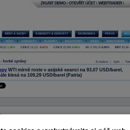
ZKUSIT DEMO
OTEVŘÍT ÚČET
WEBTRADER
|
|
|
MĚNY & SAZBY
KOMODITY & DERIVÁTY
EKONOMIKA
PRÁVO
MOJ
|
MĚNY
|
KOMODITY
|
SLOUPKY
|
ROZHOVORY
|
VIDEO
|
MONITORING
|
90,62
1,30%
CZK/€
24,232
-0,02%
CZK/$
20,966
0,00%
AU
4 339,26
0,00%
BRT
83,08
 - horké zprávy
|
|
E-mailem
Zpět
Tis
opy
WTI mírně roste v asijské seanci na 93,07 USD/barel,
ále klesá na 109,29 USD/barel (Patria)
ázor
Přidat názor
Pavouk
Od nejnovějších
|
ístě můžete zahájit diskusi. Zatím nebyl zadán žádný názor. Do diskuse mohou přispívat
ášení uživatelé (
Přihlásit
). Pokud nemáte účet, na který byste se mohli přihlásit, registrujte se