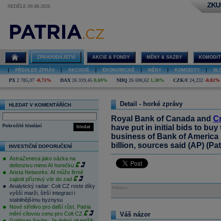
ZKU
NEDĚLE 09.08.2026
ZPRAVODAJSTVÍ
AKCIE & FONDY
MĚNY & SAZBY
KOMODIT
|
PŘEHLED ZPRÁV
|
AKCIOVÉ
|
EKONOMICKÉ
|
MĚNY
|
KOMODITY
|
SL
PX
2 785,07
-0,71%
DAX
26 319,45
0,69%
NDQ
26 690,62
1,30%
CZK/€
24,232
-0,02%
Detail - horké zprávy
HLEDAT V KOMENTÁŘÍCH
Royal Bank of Canada and
Cr
Pokročilé hledání
have put in initial bids to b
hledat
business of Bank of America i
billion, sources said (AP) (Pat
INVESTIČNÍ DOPORUČENÍ
AstraZeneca jako sázka na
defenzivu mimo AI horečku
Arista Networks: AI může firmě
zajistit příznivý vítr do zad
Analytický radar: Colt CZ roste díky
Reklama
vyšší marži, širší integraci i
stabilnějšímu byznysu
Nové střelivo pro další růst. Patria
mění cílovou cenu pro Colt CZ
Váš názor
Goldman Sachs: Je dobrý okamžik