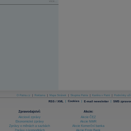
více...
O Patria.cz
|
Reklama
|
Mapa Stránek
|
Skupina Patria
|
Kariéra v Patrii
|
Podmínky uží
|
Cookies
|
|
RSS / XML
E-mail newsletter
SMS zpravod
Zpravodajství:
Akcie:
Akciové zprávy
Akcie ČEZ
Ekonomické zprávy
Akcie NWR
Zprávy o měnách a sazbách
Akcie Komerční banka
Zprávy o komoditách
Akcie Erste Bank