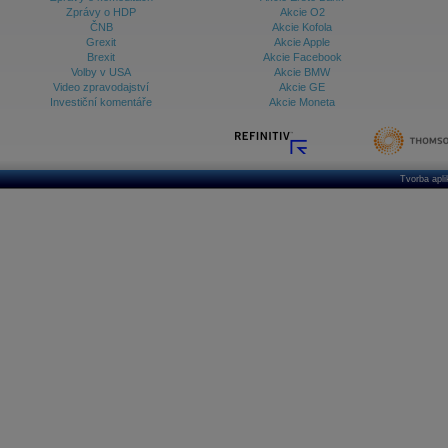
Zprávy o HDP
Akcie O2
ČNB
Akcie Kofola
Grexit
Akcie Apple
Brexit
Akcie Facebook
Volby v USA
Akcie BMW
Video zpravodajství
Akcie GE
Investiční komentáře
Akcie Moneta
Tvorba apl