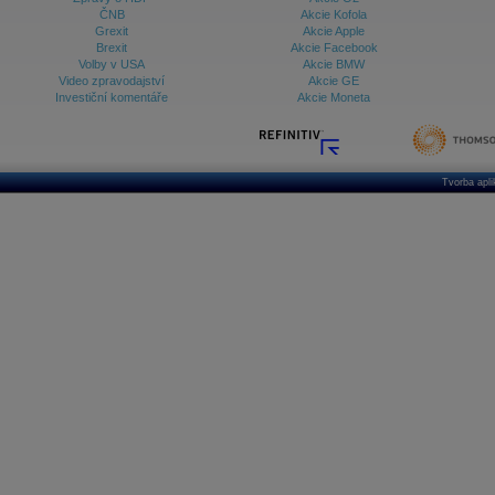
ČNB
Akcie Kofola
Grexit
Akcie Apple
Brexit
Akcie Facebook
Volby v USA
Akcie BMW
Video zpravodajství
Akcie GE
Investiční komentáře
Akcie Moneta
Tvorba apl