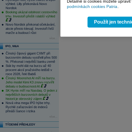
Detailně si cookies můžete upravit
výhled. Lilly překonává Novo
06.08.2026
podmínkách cookies Patria
.
Nordisk
15:57
ČNB ve vyčkávacím režimu, zvýšení s
Booking ukázal odolnost cestovního
15:31
Zásoby plynu v EU jsou pro toto obdo
trhu. Investoři přešli i slabší výhled
1
2
3
4
Použít jen techn
Novo Nordisk překonal očekávání,
akcie přesto klesají. Investoři řeší
marže a budoucí růst
více...
IPO, M&A
Čínský čipový gigant CXMT při
burzovním debutu vystřelil přes 500
%. Překonal i největší banku země
Stát by mohl dát na burzu až 40
procent akcií pražského letiště v
roce 2028, řekl Babiš
Čínský Moonshot AI míří na burzu.
Jeho model Kimi K3 znovu rozvířil
debatu o budoucnosti AI
SK Hynix míří na Nasdaq. O jeden z
největších burzovních debutů v
historii je obrovský zájem
Nová vlna mega IPO hýbe trhy.
Rychlé zařazování do indexů
přináší šance i rizika
více...
TÝDENNÍ PŘEHLEDY