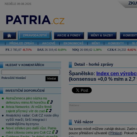
ZKU
NEDĚLE 09.08.2026
ZPRAVODAJSTVÍ
AKCIE & FONDY
MĚNY & SAZBY
KOMODIT
|
PŘEHLED ZPRÁV
|
AKCIOVÉ
|
EKONOMICKÉ
|
MĚNY
|
KOMODITY
|
SL
PX
2 785,07
-0,71%
DAX
26 319,45
0,69%
NDQ
26 690,62
1,30%
CZK/€
24,232
-0,02%
Detail - horké zprávy
HLEDAT V KOMENTÁŘÍCH
Španělsko:
Index cen výrobc
Pokročilé hledání
(konsensus +0,0 % m/m a 2,7 %
hledat
INVESTIČNÍ DOPORUČENÍ
AstraZeneca jako sázka na
defenzivu mimo AI horečku
Reklama
Arista Networks: AI může firmě
zajistit příznivý vítr do zad
Analytický radar: Colt CZ roste díky
vyšší marži, širší integraci i
Váš názor
stabilnějšímu byznysu
Nové střelivo pro další růst. Patria
Na tomto místě můžete zahájit diskusi. Zatím
mění cílovou cenu pro Colt CZ
pouze přihlášení uživatelé (
Přihlásit
). Pokud ne
Goldman Sachs: Je dobrý okamžik