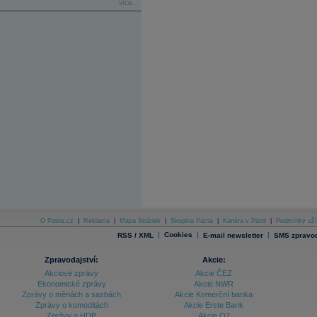
více...
O Patria.cz
|
Reklama
|
Mapa Stránek
|
Skupina Patria
|
Kariéra v Patrii
|
Podmínky uží
|
Cookies
|
|
RSS / XML
E-mail newsletter
SMS zpravod
Zpravodajství:
Akcie:
Akciové zprávy
Akcie ČEZ
Ekonomické zprávy
Akcie NWR
Zprávy o měnách a sazbách
Akcie Komerční banka
Zprávy o komoditách
Akcie Erste Bank
Zprávy o HDP
Akcie O2