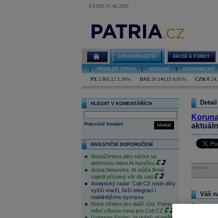
PÁTEK 07.08.2026
ZPRAVODAJSTVÍ
AKCIE & FONDY
|
PŘEHLED ZPRÁV
|
AKCIOVÉ
|
EKONOMICKÉ
PX
2 805,12
1,30%
DAX
26 140,13
0,05%
CZK/€
24,
Detail
HLEDAT V KOMENTÁŘÍCH
Korun
Pokročilé hledání
aktuál
hledat
INVESTIČNÍ DOPORUČENÍ
AstraZeneca jako sázka na
defenzivu mimo AI horečku
Reklama
Arista Networks: AI může firmě
zajistit příznivý vítr do zad
Analytický radar: Colt CZ roste díky
vyšší marži, širší integraci i
Váš n
stabilnějšímu byznysu
Nové střelivo pro další růst. Patria
Na tomto m
mění cílovou cenu pro Colt CZ
pouze přihl
Goldman Sachs: Je dobrý okamžik