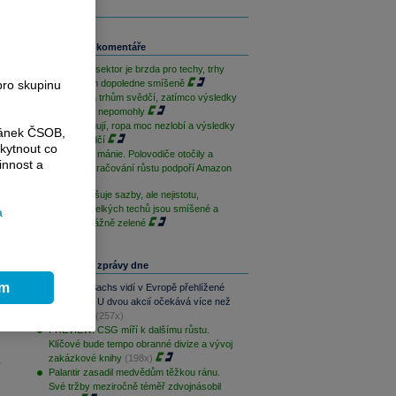
Související komentáře
Paměťový sektor je brzda pro techy, trhy
pro skupinu
jsou na tom dopoledne smíšeně
Geopolitika trhům svědčí, zatímco výsledky
sentimentu nepomohly
Techy fungují, ropa moc nezlobí a výsledky
ránek ČSOB,
trhům svědčí
kytnout co
Po depresi mánie. Polovodiče otočily a
innost a
dnešní pokračování růstu podpoří Amazon
Fed nezvyšuje sazby, ale nejistotu,
výsledky velkých techů jsou smíšené a
a
akcie převážně zelené
Nejčtenější zprávy dne
ím
Goldman Sachs vidí v Evropě přehlížené
příležitosti. U dvou akcií očekává více než
100% růst
(257x)
PREVIEW: CSG míří k dalšímu růstu.
Klíčové bude tempo obranné divize a vývoj
zakázkové knihy
(198x)
.
Palantir zasadil medvědům těžkou ránu.
Své tržby meziročně téměř zdvojnásobil