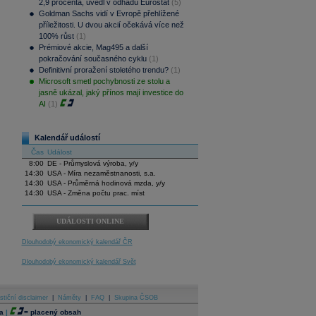
2,9 procenta, uvedl v odhadu Eurostat
(5)
Goldman Sachs vidí v Evropě přehlížené
příležitosti. U dvou akcií očekává více než
100% růst
(1)
Prémiové akcie, Mag495 a další
pokračování současného cyklu
(1)
Definitivní proražení stoletého trendu?
(1)
Microsoft smetl pochybnosti ze stolu a
jasně ukázal, jaký přínos mají investice do
AI
(1)
Kalendář událostí
Čas
Událost
8:00
DE - Průmyslová výroba, y/y
14:30
USA - Míra nezaměstnanosti, s.a.
14:30
USA - Průměrná hodinová mzda, y/y
14:30
USA - Změna počtu prac. míst
UDÁLOSTI ONLINE
Dlouhodobý ekonomický kalendář ČR
Dlouhodobý ekonomický kalendář Svět
stiční disclaimer
|
Náměty
|
FAQ
|
Skupina ČSOB
a
|
=
placený obsah