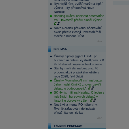
Rychlejší růst, vyšší marže a lepší
výhled. Lilly překonává Novo
Nordisk
Booking ukázal odolnost cestovního
trhu. Investoři přešli i slabší výhled
Novo Nordisk překonal očekávání,
akcie přesto klesají. Investoři řeší
marže a budoucí růst
více...
IPO, M&A
Čínský čipový gigant CXMT při
burzovním debutu vystřelil přes 500
%. Překonal i největší banku země
Stát by mohl dát na burzu až 40
procent akcií pražského letiště v
roce 2028, řekl Babiš
Čínský Moonshot AI míří na burzu.
Jeho model Kimi K3 znovu rozvířil
debatu o budoucnosti AI
SK Hynix míří na Nasdaq. O jeden z
největších burzovních debutů v
historii je obrovský zájem
Nová vlna mega IPO hýbe trhy.
Rychlé zařazování do indexů
přináší šance i rizika
více...
TÝDENNÍ PŘEHLEDY