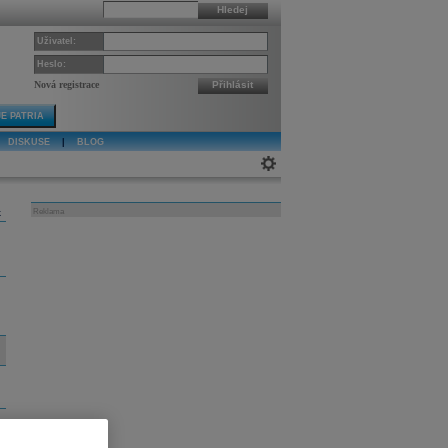
Hledej
Uživatel:
Heslo:
Nová registrace
Přihlásit
E PATRIA
DISKUSE
|
BLOG
k
Reklama