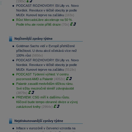
(190x)
PODCAST ROZHOVORY: Eli Lilly vs. Novo
Nordisk. Revoluce v léčbě obezity je podle
MUDr. Kunové teprve na začátku
(163x)
Růst MercadoLibre akceleruje na 50 %.
Podle trhu ale roste příliš draze
(70x)
Nejčtenější zprávy týdne
Goldman Sachs vidí v Evropě přehlížené
příležitosti. U dvou akcií očekává více než
100% růst
(5656x)
PODCAST ROZHOVORY: Eli Lilly vs. Novo
Nordisk. Revoluce v léčbě obezity je podle
MUDr. Kunové teprve na začátku
(5519x)
PODCAST Týdenní výhled: V centru
pozornosti AMD a Palantir
(4052x)
Palantir zasadil medvědům těžkou ránu.
Své tržby meziročně téměř zdvojnásobil
(3879x)
PREVIEW: CSG míří k dalšímu růstu.
Klíčové bude tempo obranné divize a vývoj
zakázkové knihy
(2964x)
Nejdiskutovanější zprávy týdne
Inflace v eurozóně v červenci vzrostla na