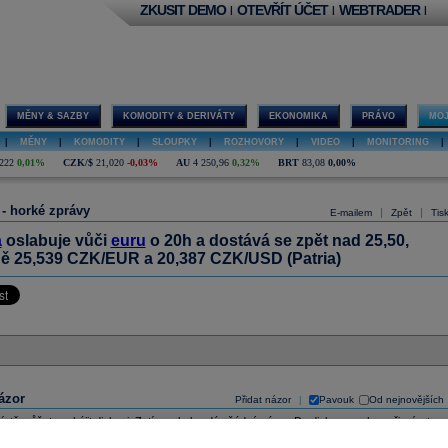
ZKUSIT DEMO
OTEVŘÍT ÚČET
WEBTRADER
|
|
|
MĚNY & SAZBY
KOMODITY & DERIVÁTY
EKONOMIKA
PRÁVO
MOJ
|
MĚNY
|
KOMODITY
|
SLOUPKY
|
ROZHOVORY
|
VIDEO
|
MONITORING
|
222
0,01%
CZK/$
21,020
-0,03%
AU
4 250,96
0,32%
BRT
83,08
0,00%
 - horké zprávy
|
|
E-mailem
Zpět
Tis
a
oslabuje vůči
euru
o 20h a dostává se zpět nad 25,50,
ně 25,539 CZK/EUR a 20,387 CZK/USD (Patria)
ázor
Přidat názor
Pavouk
Od nejnovějších
|
ístě můžete zahájit diskusi. Zatím nebyl zadán žádný názor. Do diskuse mohou přispívat
ášení uživatelé (
Přihlásit
). Pokud nemáte účet, na který byste se mohli přihlásit, registrujte se