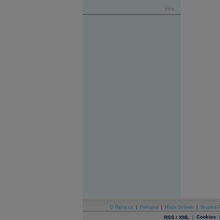
více...
O Patria.cz
|
Reklama
|
Mapa Stránek
|
Skupina P
|
Cookies
RSS / XML