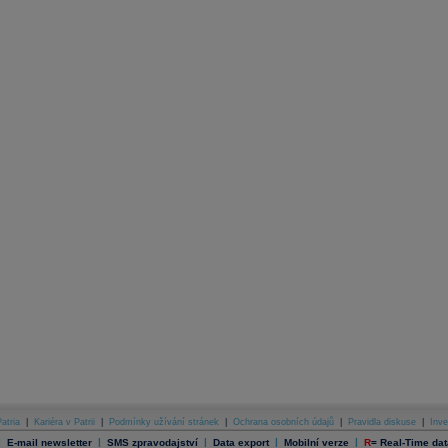
atria
|
Kariéra v Patrii
|
Podmínky užívání stránek
|
Ochrana osobních údajů
|
Pravidla diskuse
|
Inve
|
|
|
|
|
E-mail newsletter
SMS zpravodajství
Data export
Mobilní verze
R
=
Real-Time dat