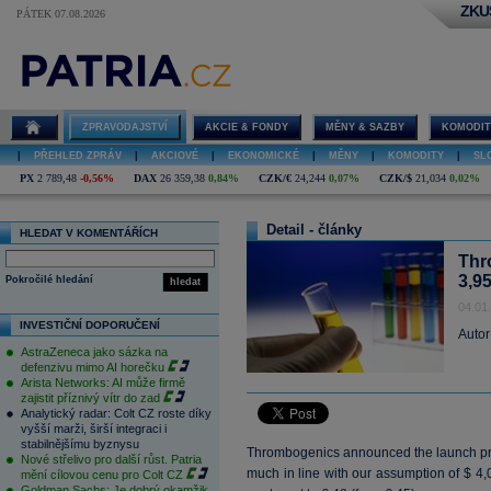
ZKU
PÁTEK 07.08.2026
ZPRAVODAJSTVÍ
AKCIE & FONDY
MĚNY & SAZBY
KOMODIT
|
PŘEHLED ZPRÁV
|
AKCIOVÉ
|
EKONOMICKÉ
|
MĚNY
|
KOMODITY
|
SL
PX
2 789,48
-0,56%
DAX
26 359,38
0,84%
CZK/€
24,244
0,07%
CZK/$
21,034
0,02%
Detail - články
HLEDAT V KOMENTÁŘÍCH
Thr
3,95
Pokročilé hledání
hledat
04.01
INVESTIČNÍ DOPORUČENÍ
Autor
AstraZeneca jako sázka na
defenzivu mimo AI horečku
Arista Networks: AI může firmě
zajistit příznivý vítr do zad
Analytický radar: Colt CZ roste díky
vyšší marži, širší integraci i
stabilnějšímu byznysu
Thrombogenics announced the launch price
Nové střelivo pro další růst. Patria
much in line with our assumption of $ 
mění cílovou cenu pro Colt CZ
Goldman Sachs: Je dobrý okamžik