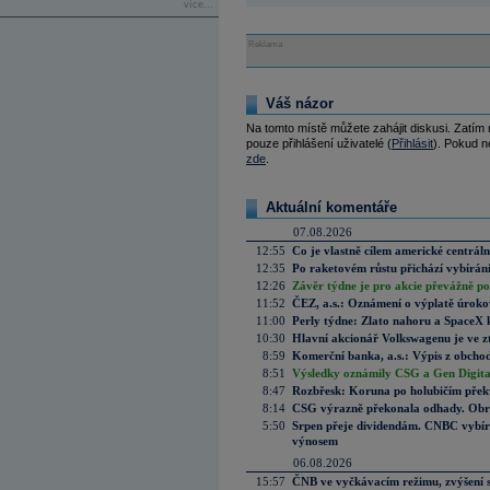
více...
Reklama
Váš názor
Na tomto místě můžete zahájit diskusi. Zatím
pouze přihlášení uživatelé (
Přihlásit
). Pokud ne
zde
.
Aktuální komentáře
07.08.2026
12:55
Co je vlastně cílem americké centrál
12:35
Po raketovém růstu přichází vybírán
12:26
Závěr týdne je pro akcie převážně po
11:52
ČEZ, a.s.: Oznámení o výplatě úrok
11:00
Perly týdne: Zlato nahoru a SpaceX 
10:30
Hlavní akcionář Volkswagenu je ve z
8:59
Komerční banka, a.s.: Výpis z obchod
8:51
Výsledky oznámily CSG a Gen Digital
8:47
Rozbřesk: Koruna po holubičím přek
8:14
CSG výrazně překonala odhady. Obran
5:50
Srpen přeje dividendám. CNBC vybírá
výnosem
06.08.2026
15:57
ČNB ve vyčkávacím režimu, zvýšení s