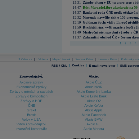
15:31
Zásoby plynu v EU jsou pro toto obdo
14:47
Růst MercadoLibre akceleruje na 50 %
14:37
Bankovní rada ČNB podle očekávání 
13:32
Nintendo navýšilo zisk o 150 procen
13:19
Goldman Sachs vidí v Evropě přehlíže
11:59
Rychlejší růst, vyšší marže a lepší v
11:40
Meziroční růst stavební výroby v ČR
11:37
Zahraniční obchod ČR v červnu skonč
1
2
3
4
O Patria.cz
|
Reklama
|
Mapa Stránek
|
Skupina Patria
|
Kariéra v Patrii
|
Podmínky uží
|
Cookies
|
|
RSS / XML
E-mail newsletter
SMS zpravod
Zpravodajství:
Akcie:
Akciové zprávy
Akcie ČEZ
Ekonomické zprávy
Akcie NWR
Zprávy o měnách a sazbách
Akcie Komerční banka
Zprávy o komoditách
Akcie Erste Bank
Zprávy o HDP
Akcie O2
ČNB
Akcie Kofola
Grexit
Akcie Apple
Brexit
Akcie Facebook
Volby v USA
Akcie BMW
Video zpravodajství
Akcie GE
Investiční komentáře
Akcie Moneta