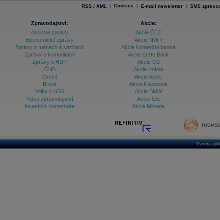
|
Cookies
|
|
RSS / XML
E-mail newsletter
SMS zpravod
Zpravodajství:
Akcie:
Akciové zprávy
Akcie ČEZ
Ekonomické zprávy
Akcie NWR
Zprávy o měnách a sazbách
Akcie Komerční banka
Zprávy o komoditách
Akcie Erste Bank
Zprávy o HDP
Akcie O2
ČNB
Akcie Kofola
Grexit
Akcie Apple
Brexit
Akcie Facebook
Volby v USA
Akcie BMW
Video zpravodajství
Akcie GE
Investiční komentáře
Akcie Moneta
Tvorba apl