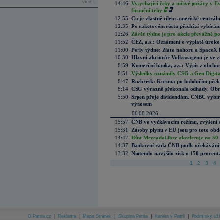
více...
14:46
Vysychající řeky a ničivé požáry v E
finanční trhy
12:55
Co je vlastně cílem americké centrál
12:35
Po raketovém růstu přichází vybírán
12:26
Závěr týdne je pro akcie převážně po
11:52
ČEZ, a.s.: Oznámení o výplatě úrok
11:00
Perly týdne: Zlato nahoru a SpaceX 
10:30
Hlavní akcionář Volkswagenu je ve z
8:59
Komerční banka, a.s.: Výpis z obchod
8:51
Výsledky oznámily CSG a Gen Digital
8:47
Rozbřesk: Koruna po holubičím přek
8:14
CSG výrazně překonala odhady. Obran
5:50
Srpen přeje dividendám. CNBC vybírá
výnosem
06.08.2026
15:57
ČNB ve vyčkávacím režimu, zvýšení s
15:31
Zásoby plynu v EU jsou pro toto obdo
14:47
Růst MercadoLibre akceleruje na 50 %
14:37
Bankovní rada ČNB podle očekávání 
13:32
Nintendo navýšilo zisk o 150 procen
1
2
3
4
O Patria.cz
|
Reklama
|
Mapa Stránek
|
Skupina Patria
|
Kariéra v Patrii
|
Podmínky uží