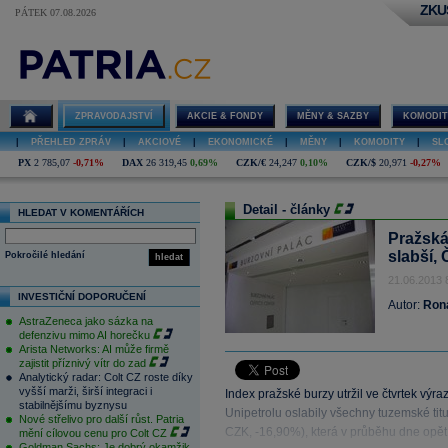
ZKU
PÁTEK 07.08.2026
ZPRAVODAJSTVÍ
AKCIE & FONDY
MĚNY & SAZBY
KOMODIT
|
PŘEHLED ZPRÁV
|
AKCIOVÉ
|
EKONOMICKÉ
|
MĚNY
|
KOMODITY
|
SL
PX
2 785,07
-0,71%
DAX
26 319,45
0,69%
CZK/€
24,247
0,10%
CZK/$
20,971
-0,27%
Detail - články
HLEDAT V KOMENTÁŘÍCH
Pražská
slabší,
Pokročilé hledání
hledat
21.06.2013 
INVESTIČNÍ DOPORUČENÍ
Autor:
Ron
AstraZeneca jako sázka na
defenzivu mimo AI horečku
Arista Networks: AI může firmě
zajistit příznivý vítr do zad
Analytický radar: Colt CZ roste díky
vyšší marži, širší integraci i
Index pražské burzy utržil ve čtvrtek výr
stabilnějšímu byznysu
Unipetrolu oslabily všechny tuzemské tit
Nové střelivo pro další růst. Patria
CZK, -16,90%), která v průběhu dne opět 
mění cílovou cenu pro Colt CZ
Goldman Sachs: Je dobrý okamžik