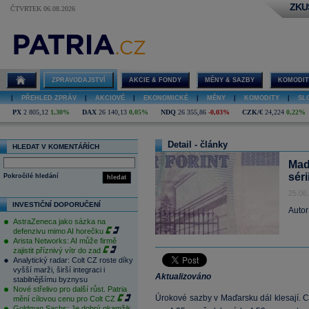
ZKU
ČTVRTEK 06.08.2026
ZPRAVODAJSTVÍ
AKCIE & FONDY
MĚNY & SAZBY
KOMODIT
|
PŘEHLED ZPRÁV
|
AKCIOVÉ
|
EKONOMICKÉ
|
MĚNY
|
KOMODITY
|
SL
PX
2 805,12
1,30%
DAX
26 140,13
0,05%
NDQ
26 355,86
-0,03%
CZK/€
24,224
0,22%
Detail - články
HLEDAT V KOMENTÁŘÍCH
Maď
séri
Pokročilé hledání
hledat
25.06
INVESTIČNÍ DOPORUČENÍ
Autor
AstraZeneca jako sázka na
defenzivu mimo AI horečku
Arista Networks: AI může firmě
zajistit příznivý vítr do zad
Analytický radar: Colt CZ roste díky
vyšší marži, širší integraci i
Aktualizováno
stabilnějšímu byznysu
Nové střelivo pro další růst. Patria
Úrokové sazby v Maďarsku dál klesají. C
mění cílovou cenu pro Colt CZ
Goldman Sachs: Je dobrý okamžik