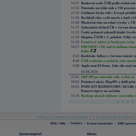
14:37
Bankovní rada ČNB podle očekávání 
13:32
Nintendo navýšilo zisk o 150 procen
13:19
Goldman Sachs vidí v Evropě přehlíže
11:59
Rychlejší růst, vyšší marže a lepší v
11:40
Meziroční růst stavební výroby v ČR
11:37
Zahraniční obchod ČR v červnu skonč
11:35
Český průmysl zakončil druhé čtvrtlet
11:29
Skupina ČSOB v 1. pololetí: Velký zá
11:26
Paměťový sektor je brzda pro techy,
10:27
PREVIEW: CSG míří k dalšímu růstu.
knihy
8:43
Rozbřesk: Inflace v červenci mírně v
8:40
ČNB rozhodne o sazbách, trhy mezitím
6:08
Apple není AI firma. Jeho síla stojí n
05.08.2026
22:01
S&P 500 po rekordní rally vyčkával,
18:03
Prémiové akcie, Mag495 a další pokr
16:05
PODCAST ROZHOVORY: Eli Lilly vs. 
Kunové teprve na začátku
15:18
Booking ukázal odolnost cestovního trh
1
2
3
4
O Patria.cz
|
Reklama
|
Mapa Stránek
|
|
|
Podmínky užívání stránek
|
|
Cookies
|
|
RSS / XML
E-mail newsletter
SMS zpravod
Zpravodajství:
Akcie: