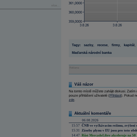
více...
Tagy:
sazby
,
recese
,
firmy
,
kapitál
,
Maďarská národní banka
Reklama
Váš názor
Na tomto místě můžete zahájit diskusi. Zatím
pouze přihlášení uživatelé (
Přihlásit
). Pokud ne
zde
.
Aktuální komentáře
06.08.2026
15:57
ČNB ve vyčkávacím režimu, zvýšení s
15:31
Zásoby plynu v EU jsou pro toto obdo
14:47
Růst MercadoLibre akceleruje na 50 %