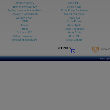
Akciové zprávy
Akcie ČEZ
Ekonomické zprávy
Akcie NWR
Zprávy o měnách a sazbách
Akcie Komerční banka
Zprávy o komoditách
Akcie Erste Bank
Zprávy o HDP
Akcie O2
ČNB
Akcie Kofola
Grexit
Akcie Apple
Brexit
Akcie Facebook
Volby v USA
Akcie BMW
Video zpravodajství
Akcie GE
Investiční komentáře
Akcie Moneta
Tvorba apl