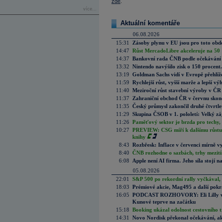
zde
.
více...
Aktuální komentáře
06.08.2026
15:31
Zásoby plynu v EU jsou pro toto obdo
14:47
Růst MercadoLibre akceleruje na 50 %
14:37
Bankovní rada ČNB podle očekávání 
13:32
Nintendo navýšilo zisk o 150 procen
13:19
Goldman Sachs vidí v Evropě přehlíže
11:59
Rychlejší růst, vyšší marže a lepší v
11:40
Meziroční růst stavební výroby v ČR
11:37
Zahraniční obchod ČR v červnu skonč
11:35
Český průmysl zakončil druhé čtvrtlet
11:29
Skupina ČSOB v 1. pololetí: Velký zá
11:26
Paměťový sektor je brzda pro techy,
10:27
PREVIEW: CSG míří k dalšímu růstu.
knihy
8:43
Rozbřesk: Inflace v červenci mírně v
8:40
ČNB rozhodne o sazbách, trhy mezitím
6:08
Apple není AI firma. Jeho síla stojí n
05.08.2026
22:01
S&P 500 po rekordní rally vyčkával,
18:03
Prémiové akcie, Mag495 a další pokr
16:05
PODCAST ROZHOVORY: Eli Lilly vs. 
Kunové teprve na začátku
15:18
Booking ukázal odolnost cestovního trh
14:31
Novo Nordisk překonal očekávání, akci