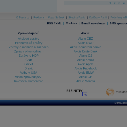
1
2
3
4
O Patria.cz
|
Reklama
|
Mapa Stránek
|
Skupina Patria
|
Kariéra v Patrii
|
Podmínky uží
|
Cookies
|
|
RSS / XML
E-mail newsletter
SMS zpravod
Zpravodajství:
Akcie:
Akciové zprávy
Akcie ČEZ
Ekonomické zprávy
Akcie NWR
Zprávy o měnách a sazbách
Akcie Komerční banka
Zprávy o komoditách
Akcie Erste Bank
Zprávy o HDP
Akcie O2
ČNB
Akcie Kofola
Grexit
Akcie Apple
Brexit
Akcie Facebook
Volby v USA
Akcie BMW
Video zpravodajství
Akcie GE
Investiční komentáře
Akcie Moneta
Tvorba apl