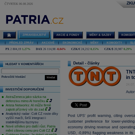
ZKU
ČTVRTEK 06.08.2026
ZPRAVODAJSTVÍ
AKCIE & FONDY
MĚNY & SAZBY
KOMODIT
|
PŘEHLED ZPRÁV
|
AKCIOVÉ
|
EKONOMICKÉ
|
MĚNY
|
KOMODITY
|
SL
PX
2 804,19
1,27%
DAX
26 114,98
-0,04%
CZK/€
24,212
0,15%
CZK/$
20,987
0,29%
Detail - články
HLEDAT V KOMENTÁŘÍCH
TNT
in 
Pokročilé hledání
hledat
24.07
INVESTIČNÍ DOPORUČENÍ
Autor
AstraZeneca jako sázka na
defenzivu mimo AI horečku
Arista Networks: AI může firmě
zajistit příznivý vítr do zad
Analytický radar: Colt CZ roste díky
Post UPS’ profit warning, citing overca
vyšší marži, širší integraci i
customer preference for lower-yieldin
stabilnějšímu byznysu
Nové střelivo pro další růst. Patria
economy driving revenue and operating 
mění cílovou cenu pro Colt CZ
USD, -0,89%) flagging weakness in its I
Goldman Sachs: Je dobrý okamžik