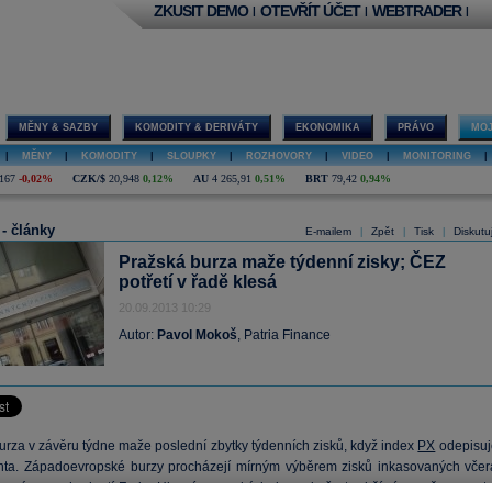
ZKUSIT DEMO
OTEVŘÍT ÚČET
WEBTRADER
|
|
|
MĚNY & SAZBY
KOMODITY & DERIVÁTY
EKONOMIKA
PRÁVO
MOJ
|
MĚNY
|
KOMODITY
|
SLOUPKY
|
ROZHOVORY
|
VIDEO
|
MONITORING
|
167
-0,02%
CZK/$
20,948
0,12%
AU
4 265,91
0,51%
BRT
79,42
0,94%
 - články
E-mailem
Zpět
Tisk
Diskutu
|
|
|
Pražská burza maže týdenní zisky; ČEZ
potřetí v řadě klesá
20.09.2013 10:29
Autor:
Pavol Mokoš
, Patria Finance
urza v závěru týdne maže poslední zbytky týdenních zisků, když index
PX
odepisuj
nta. Západoevropské burzy procházejí mírným výběrem zisků inkasovaných včer
kanému rozhodnutí Fedu. Hlavní evropské indexy si přesto drží více než procentn