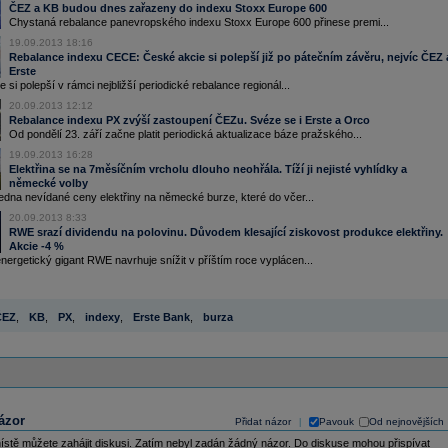
ČEZ a KB budou dnes zařazeny do indexu Stoxx Europe 600
Chystaná rebalance panevropského indexu Stoxx Europe 600 přinese premi...
19.09.2013 18:16
Rebalance indexu CECE: České akcie si polepší již po pátečním závěru, nejvíc ČEZ 
Erste
 si polepší v rámci nejbližší periodické rebalance regionál...
20.09.2013 12:12
Rebalance indexu PX zvýší zastoupení ČEZu. Svéze se i Erste a Orco
Od pondělí 23. září začne platit periodická aktualizace báze pražského...
19.09.2013 16:28
Elektřina se na 7měsíčním vrcholu dlouho neohřála. Tíží ji nejisté vyhlídky a
německé volby
edna nevídané ceny elektřiny na německé burze, které do včer...
20.09.2013 8:33
RWE srazí dividendu na polovinu. Důvodem klesající ziskovost produkce elektřiny.
Akcie -4 %
rgetický gigant RWE navrhuje snížit v příštím roce vyplácen...
ČEZ
,
KB
,
PX
,
indexy
,
Erste Bank
,
burza
ázor
Přidat názor
Pavouk
Od nejnovějších
|
ístě můžete zahájit diskusi. Zatím nebyl zadán žádný názor. Do diskuse mohou přispívat