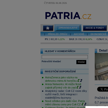
ČTVRTEK 06.08.2026
ZPRAVODAJSTVÍ
AKCIE & FONDY
|
PŘEHLED ZPRÁV
|
AKCIOVÉ
|
EKONOMICKÉ
PX
2 802,89
1,22%
DAX
26 190,16
0,24%
CZK/€
24,
Detail
HLEDAT V KOMENTÁŘÍCH
Pokročilé hledání
hledat
INVESTIČNÍ DOPORUČENÍ
AstraZeneca jako sázka na
defenzivu mimo AI horečku
Arista Networks: AI může firmě
zajistit příznivý vítr do zad
Analytický radar: Colt CZ roste díky
vyšší marži, širší integraci i
stabilnějšímu byznysu
Pražská b
Nové střelivo pro další růst. Patria
0,7 proce
mění cílovou cenu pro Colt CZ
díky neče
Goldman Sachs: Je dobrý okamžik