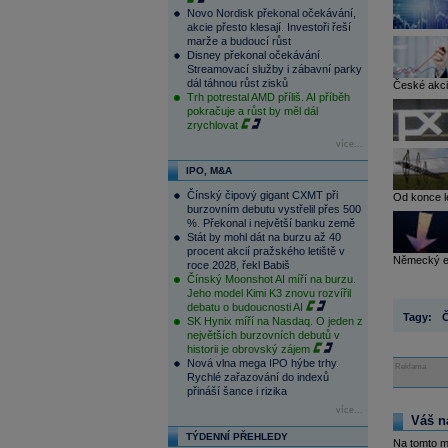
Novo Nordisk překonal očekávání,
akcie přesto klesají. Investoři řeší
marže a budoucí růst
Disney překonal očekávání.
Streamovací služby i zábavní parky
dál táhnou růst zisků
České akcie
Trh potrestal AMD příliš. AI příběh
pokračuje a růst by měl dál
zrychlovat
více...
IPO, M&A
Čínský čipový gigant CXMT při
Od konce l
burzovním debutu vystřelil přes 500
%. Překonal i největší banku země
Stát by mohl dát na burzu až 40
procent akcií pražského letiště v
Německý ene
roce 2028, řekl Babiš
Čínský Moonshot AI míří na burzu.
Jeho model Kimi K3 znovu rozvířil
debatu o budoucnosti AI
Tagy:
SK Hynix míří na Nasdaq. O jeden z
největších burzovních debutů v
historii je obrovský zájem
Nová vlna mega IPO hýbe trhy.
Reklama
Rychlé zařazování do indexů
přináší šance i rizika
více...
Váš n
TÝDENNÍ PŘEHLEDY
Na tomto m