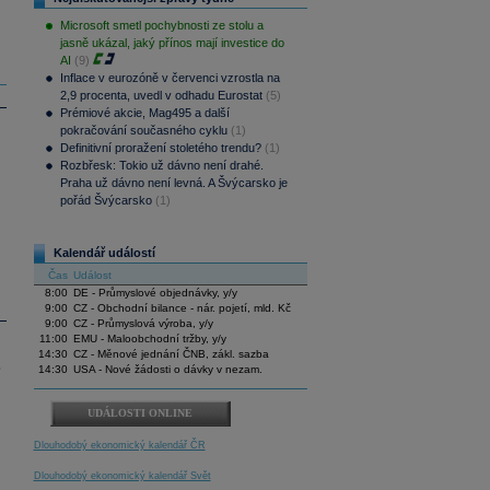
Microsoft smetl pochybnosti ze stolu a
jasně ukázal, jaký přínos mají investice do
AI
(9)
Inflace v eurozóně v červenci vzrostla na
2,9 procenta, uvedl v odhadu Eurostat
(5)
Prémiové akcie, Mag495 a další
pokračování současného cyklu
(1)
Definitivní proražení stoletého trendu?
(1)
Rozbřesk: Tokio už dávno není drahé.
Praha už dávno není levná. A Švýcarsko je
pořád Švýcarsko
(1)
Kalendář událostí
Čas
Událost
8:00
DE - Průmyslové objednávky, y/y
9:00
CZ - Obchodní bilance - nár. pojetí, mld. Kč
9:00
CZ - Průmyslová výroba, y/y
11:00
EMU - Maloobchodní tržby, y/y
14:30
CZ - Měnové jednání ČNB, zákl. sazba
.
14:30
USA - Nové žádosti o dávky v nezam.
UDÁLOSTI ONLINE
Dlouhodobý ekonomický kalendář ČR
Dlouhodobý ekonomický kalendář Svět