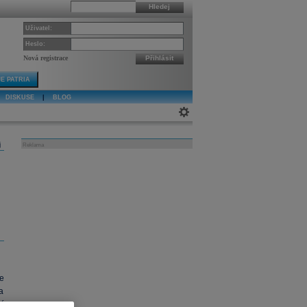
Hledej
Uživatel:
Heslo:
Nová registrace
Přihlásit
E PATRIA
DISKUSE
|
BLOG
j
Reklama
e
a
í