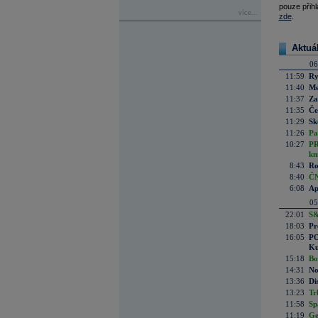
pouze přihl
více...
zde
.
Aktuá
06
11:59
Ry
11:40
Me
11:37
Za
11:35
Če
11:29
Sk
11:26
Pa
10:27
PR
kn
8:43
Ro
8:40
ČN
6:08
Ap
05
22:01
S&
18:03
Pr
16:05
PO
Ku
15:18
Bo
14:31
No
13:36
Di
13:23
Tr
11:58
Sp
11:19
Ge