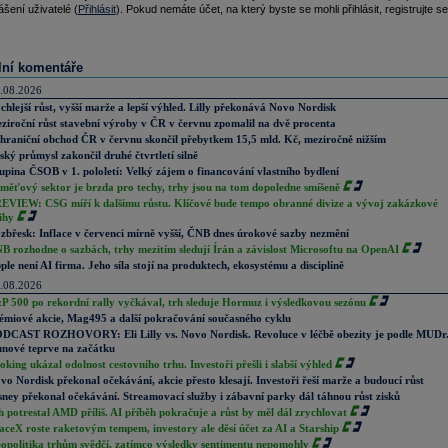
ášení uživatelé (
Přihlásit
). Pokud nemáte účet, na který byste se mohli přihlásit, registrujte se
lní komentáře
.08.2026
chlejší růst, vyšší marže a lepší výhled. Lilly překonává Novo Nordisk
ziroční růst stavební výroby v ČR v červnu zpomalil na dvě procenta
hraniční obchod ČR v červnu skončil přebytkem 15,5 mld. Kč, meziročně nižším
ský průmysl zakončil druhé čtvrtletí silně
upina ČSOB v 1. pololetí: Velký zájem o financování vlastního bydlení
měťový sektor je brzda pro techy, trhy jsou na tom dopoledne smíšeně
EVIEW: CSG míří k dalšímu růstu. Klíčové bude tempo obranné divize a vývoj zakázkové
ihy
zbřesk: Inflace v červenci mírně vyšší, ČNB dnes úrokové sazby nezmění
B rozhodne o sazbách, trhy mezitím sledují Írán a závislost Microsoftu na OpenAI
ple není AI firma. Jeho síla stojí na produktech, ekosystému a disciplíně
.08.2026
P 500 po rekordní rally vyčkával, trh sleduje Hormuz i výsledkovou sezónu
émiové akcie, Mag495 a další pokračování současného cyklu
DCAST ROZHOVORY: Eli Lilly vs. Novo Nordisk. Revoluce v léčbě obezity je podle MUDr
nové teprve na začátku
oking ukázal odolnost cestovního trhu. Investoři přešli i slabší výhled
vo Nordisk překonal očekávání, akcie přesto klesají. Investoři řeší marže a budoucí růst
sney překonal očekávání. Streamovací služby i zábavní parky dál táhnou růst zisků
h potrestal AMD příliš. AI příběh pokračuje a růst by měl dál zrychlovat
aceX roste raketovým tempem, investory ale děsí účet za AI a Starship
opolitika trhům svědčí, zatímco výsledky sentimentu nepomohly