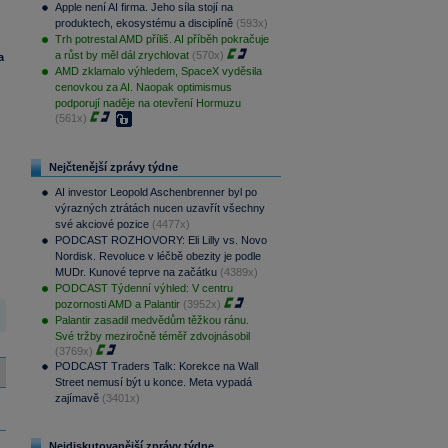
Apple není AI firma. Jeho síla stojí na
produktech, ekosystému a disciplíně
(593x)
Trh potrestal AMD příliš. AI příběh pokračuje
a růst by měl dál zrychlovat
(570x)
a
AMD zklamalo výhledem, SpaceX vyděsila
cenovkou za AI. Naopak optimismus
podporují naděje na otevření Hormuzu
(561x)
Nejčtenější zprávy týdne
AI investor Leopold Aschenbrenner byl po
výrazných ztrátách nucen uzavřít všechny
své akciové pozice
(4477x)
PODCAST ROZHOVORY: Eli Lilly vs. Novo
Nordisk. Revoluce v léčbě obezity je podle
MUDr. Kunové teprve na začátku
(4389x)
PODCAST Týdenní výhled: V centru
pozornosti AMD a Palantir
(3952x)
Palantir zasadil medvědům těžkou ránu.
Své tržby meziročně téměř zdvojnásobil
(3769x)
PODCAST Traders Talk: Korekce na Wall
Street nemusí být u konce. Meta vypadá
zajímavě
(3401x)
Nejdiskutovanější zprávy týdne