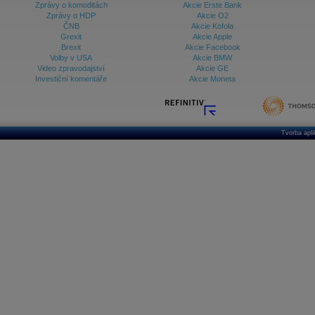
Zprávy o komoditách
Akcie Erste Bank
Zprávy o HDP
Akcie O2
ČNB
Akcie Kofola
Grexit
Akcie Apple
Brexit
Akcie Facebook
Volby v USA
Akcie BMW
Video zpravodajství
Akcie GE
Investiční komentáře
Akcie Moneta
Tvorba apl