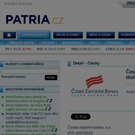
ZKU
PONDĚLÍ 10.08.2026
ZPRAVODAJSTVÍ
AKCIE & FONDY
MĚNY & SAZBY
KOMODIT
|
PŘEHLED ZPRÁV
|
AKCIOVÉ
|
EKONOMICKÉ
|
MĚNY
|
KOMODITY
|
SL
PX
2 785,07
-0,71%
DAX
26 319,45
0,69%
NDQ
26 690,62
1,30%
CZK/€
24,230
-0,06%
Detail - články
HLEDAT V KOMENTÁŘÍCH
Čes
dlu
Pokročilé hledání
hledat
23.09
INVESTIČNÍ DOPORUČENÍ
Autor
AstraZeneca jako sázka na
defenzivu mimo AI horečku
Arista Networks: AI může firmě
zajistit příznivý vítr do zad
Analytický radar: Colt CZ roste díky
vyšší marži, širší integraci i
stabilnějšímu byznysu
Nové střelivo pro další růst. Patria
Česká exportní banka, a.s.
mění cílovou cenu pro Colt CZ
IČO: 63078333
Goldman Sachs: Je dobrý okamžik