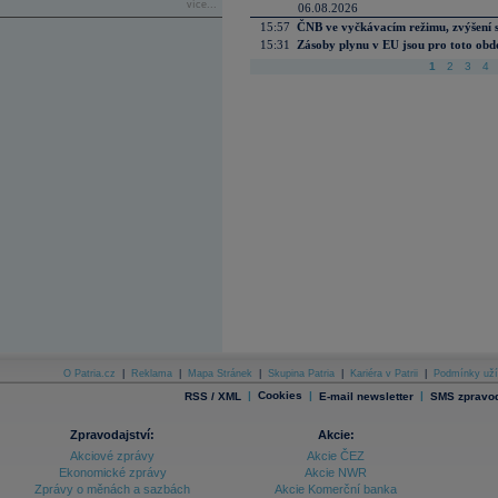
více...
06.08.2026
15:57
ČNB ve vyčkávacím režimu, zvýšení s
15:31
Zásoby plynu v EU jsou pro toto obdo
1
2
3
4
O Patria.cz
|
Reklama
|
Mapa Stránek
|
Skupina Patria
|
Kariéra v Patrii
|
Podmínky uží
|
Cookies
|
|
RSS / XML
E-mail newsletter
SMS zpravod
Zpravodajství:
Akcie:
Akciové zprávy
Akcie ČEZ
Ekonomické zprávy
Akcie NWR
Zprávy o měnách a sazbách
Akcie Komerční banka