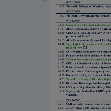
více...
09.08.2026
8:35
Víkendář: Nebojte se, Warsh ve skute
08.08.2026
8:41
Víkendář: Trhy nemají rády prázdné 
07.08.2026
22:05
Slabá data z trhu práce pomohla akc
17:51
Akcie v optimismu, průmysl v extrémn
16:20
UEFA vs. FIFA a „tajné plány vytvoř
pro samotný fotbal“
15:35
Akce Fedu se odsouvá, americký trh 
14:46
Vysychající řeky a ničivé požáry v E
finanční trhy
12:55
Co je vlastně cílem americké centrál
12:35
Po raketovém růstu přichází vybírán
12:26
Závěr týdne je pro akcie převážně po
11:52
ČEZ, a.s.: Oznámení o výplatě úrok
11:00
Perly týdne: Zlato nahoru a SpaceX 
10:30
Hlavní akcionář Volkswagenu je ve z
8:59
Komerční banka, a.s.: Výpis z obchod
8:51
Výsledky oznámily CSG a Gen Digital
8:47
Rozbřesk: Koruna po holubičím přek
8:14
CSG výrazně překonala odhady. Obran
5:50
Srpen přeje dividendám. CNBC vybírá
výnosem
06.08.2026
15:57
ČNB ve vyčkávacím režimu, zvýšení s
15:31
Zásoby plynu v EU jsou pro toto obdo