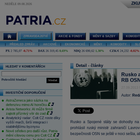
ZKU
NEDĚLE 09.08.2026
ZPRAVODAJSTVÍ
AKCIE & FONDY
MĚNY & SAZBY
KOMODIT
|
PŘEHLED ZPRÁV
|
AKCIOVÉ
|
EKONOMICKÉ
|
MĚNY
|
KOMODITY
|
SL
PX
2 785,07
-0,71%
DAX
26 319,45
0,69%
NDQ
26 690,62
1,30%
CZK/€
24,232
-0,02%
Detail - články
HLEDAT V KOMENTÁŘÍCH
Rusko a
RB OSN
Pokročilé hledání
hledat
27.09.2013 
INVESTIČNÍ DOPORUČENÍ
Autor:
Red
AstraZeneca jako sázka na
defenzivu mimo AI horečku
Arista Networks: AI může firmě
zajistit příznivý vítr do zad
Analytický radar: Colt CZ roste díky
Rusko a Spojené státy se dohodly na t
vyšší marži, širší integraci i
stabilnějšímu byznysu
prohlásil ruský ministr zahraničí Lavro
Nové střelivo pro další růst. Patria
bezpečnosti OSN se ještě v noci sešla, ab
mění cílovou cenu pro Colt CZ
Goldman Sachs: Je dobrý okamžik