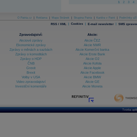
1
2
3
4
O Patria.cz
|
Reklama
|
Mapa Stránek
|
Skupina Patria
|
Kariéra v Patrii
|
Podmínky uží
|
Cookies
|
|
RSS / XML
E-mail newsletter
SMS zpravod
Zpravodajství:
Akcie:
Akciové zprávy
Akcie ČEZ
Ekonomické zprávy
Akcie NWR
Zprávy o měnách a sazbách
Akcie Komerční banka
Zprávy o komoditách
Akcie Erste Bank
Zprávy o HDP
Akcie O2
ČNB
Akcie Kofola
Grexit
Akcie Apple
Brexit
Akcie Facebook
Volby v USA
Akcie BMW
Video zpravodajství
Akcie GE
Investiční komentáře
Akcie Moneta
Tvorba apl