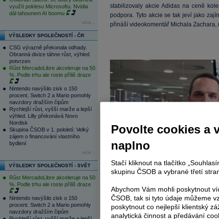
stabilizovaly akcie Adidas na ceně kol
využít poklesu Microsoftu. Nvidia
dál tahounem AI boomu
podpora. Tyto akcie se tak jeví jako zají
více...
přináší videokomentář Michala Zachara, m
VÝSLEDKY SPOLEČNOSTÍ - ČR
CSG výrazně překonala odhady.
Obranná divize táhne růst, výhled
potvrzen
Růst MercadoLibre akceleruje na 50
%. Podle trhu ale roste příliš draze
Nintendo navýšilo zisk o 150
procent. Switch 2 a Mario pomohly
navzdory dražším čipům
Rychlejší růst, vyšší marže a lepší
výhled. Lilly překonává Novo
Nordisk
Povolte cookies a 
Skupina ČSOB v 1. pololetí: Velký
zájem o financování vlastního
naplno
bydlení
více...
Stačí kliknout na tlačítko „Souhla
VÝSLEDKY SPOLEČNOSTÍ - SVĚT
skupinu ČSOB a vybrané třetí stran
Růst MercadoLibre akceleruje na 50
%. Podle trhu ale roste příliš draze
Abychom Vám mohli poskytnout víc
ČSOB, tak si tyto údaje můžeme vz
Nintendo navýšilo zisk o 150
procent. Switch 2 a Mario pomohly
poskytnout co nejlepší klientský zá
navzdory dražším čipům
analytická činnost a předávání coo
Rychlejší růst, vyšší marže a lepší