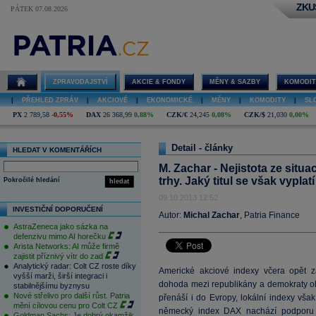
ZKU
PÁTEK 07.08.2026
ZPRAVODAJSTVÍ
AKCIE & FONDY
MĚNY & SAZBY
KOMODIT
|
PŘEHLED ZPRÁV
|
AKCIOVÉ
|
EKONOMICKÉ
|
MĚNY
|
KOMODITY
|
SL
PX
2 789,58
-0,55%
DAX
26 368,99
0,88%
CZK/€
24,245
0,08%
CZK/$
21,030
0,00%
Detail - články
HLEDAT V KOMENTÁŘÍCH
M. Zachar - Nejistota ze situ
trhy. Jaký titul se však vyplat
Pokročilé hledání
hledat
09.10.2013 12:52
INVESTIČNÍ DOPORUČENÍ
Autor:
Michal Zachar
, Patria Finance
AstraZeneca jako sázka na
defenzivu mimo AI horečku
Arista Networks: AI může firmě
zajistit příznivý vítr do zad
Analytický radar: Colt CZ roste díky
Americké akciové indexy včera opět za
vyšší marži, širší integraci i
dohoda mezi republikány a demokraty oh
stabilnějšímu byznysu
Nové střelivo pro další růst. Patria
přenáší i do Evropy, lokální indexy vša
mění cílovou cenu pro Colt CZ
německý index DAX nachází podporu 
Goldman Sachs: Je dobrý okamžik