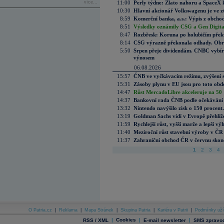
více...
11:00
Perly týdne: Zlato nahoru a SpaceX 
10:30
Hlavní akcionář Volkswagenu je ve z
8:59
Komerční banka, a.s.: Výpis z obchod
8:51
Výsledky oznámily CSG a Gen Digital
8:47
Rozbřesk: Koruna po holubičím přek
8:14
CSG výrazně překonala odhady. Obran
5:50
Srpen přeje dividendám. CNBC vybírá
výnosem
06.08.2026
15:57
ČNB ve vyčkávacím režimu, zvýšení s
15:31
Zásoby plynu v EU jsou pro toto obdo
14:47
Růst MercadoLibre akceleruje na 50 %
14:37
Bankovní rada ČNB podle očekávání 
13:32
Nintendo navýšilo zisk o 150 procen
13:19
Goldman Sachs vidí v Evropě přehlíže
11:59
Rychlejší růst, vyšší marže a lepší v
11:40
Meziroční růst stavební výroby v ČR
11:37
Zahraniční obchod ČR v červnu skonč
1
2
3
4
O Patria.cz
|
Reklama
|
Mapa Stránek
|
Skupina Patria
|
Kariéra v Patrii
|
Podmínky uží
|
Cookies
|
|
RSS / XML
E-mail newsletter
SMS zpravod