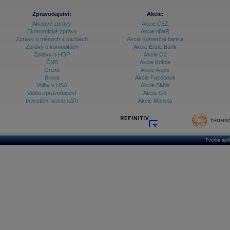
Zpravodajství:
Akcie:
Akciové zprávy
Akcie ČEZ
Ekonomické zprávy
Akcie NWR
Zprávy o měnách a sazbách
Akcie Komerční banka
Zprávy o komoditách
Akcie Erste Bank
Zprávy o HDP
Akcie O2
ČNB
Akcie Kofola
Grexit
Akcie Apple
Brexit
Akcie Facebook
Volby v USA
Akcie BMW
Video zpravodajství
Akcie GE
Investiční komentáře
Akcie Moneta
Tvorba apl