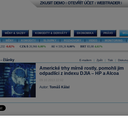
ZKUSIT DEMO
OTEVŘÍT ÚČET
WEBTRADER
|
|
|
MĚNY & SAZBY
KOMODITY & DERIVÁTY
EKONOMIKA
PRÁVO
MOJ
|
MĚNY
|
KOMODITY
|
SLOUPKY
|
ROZHOVORY
|
VIDEO
|
MONITORING
|
,232
-0,02%
CZK/$
20,966
0,00%
AU
4 339,26
0,00%
BRT
83,08
4,61%
 - články
E-mailem
Zpět
Tisk
Diskutu
|
|
|
Americké trhy mírně rostly, pomohli jim
odpadlíci z indexu DJIA – HP a Alcoa
09.10.2013 22:02
Autor:
Tomáš Kálal
nním propadu, který americké burzy nezažily od června, se dnes hlavní index
azelenaly. Jednání o dluhovém stropu nepostoupilo, byl ale zveřejněn
závěr 