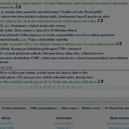
sychající řeky a ničivé požáry v Evropě. Klimatická rizika dopadají na průmysl, ekonomiku 
nanční trhy
 je vlastně cílem americké centrální banky? Nasliboval toho Warsh příliš?
 raketovém růstu přichází vybírání zisků. Zaměstnanci SpaceX prodávají akcie
věr týdne je pro akcie převážně pozitivní při vyčkávání na nová data
Z, a.s.: Oznámení o výplatě úrokového výnosu
rly týdne: Zlato nahoru a SpaceX k 10 bilionům dolarů
avní akcionář Volkswagenu je ve ztrátě, automobilku vyzval k rychlým opatřením
merční banka, a.s.: Výpis z obchodního rejstříku
sledky oznámily CSG a Gen Digital, Trump uvalil nová cla. Evropa zahájí opatrně
zbřesk: Koruna po holubičím překvapení ČNB v defenzivě
G výrazně překonala odhady. Obranná divize táhne růst, výhled potvrzen
pen přeje dividendám. CNBC vybírá mezi aristokraty s růstovým potenciálem i pravidelným
nosem
.08.2026
B ve vyčkávacím režimu, zvýšení sazeb ale zůstává dále ve hře
soby plynu v EU jsou pro toto období rekordně nízké, ukazují data
st MercadoLibre akceleruje na 50 %. Podle trhu ale roste příliš draze
1
2
3
4
5
6
7
8
9
10
>>
atria
|
Kariéra v Patrii
|
Podmínky užívání stránek
|
Ochrana osobních údajů
|
Pravidla diskuse
|
Inve
|
|
|
|
|
E-mail newsletter
SMS zpravodajství
Data export
Mobilní verze
R
=
Real-Time dat
Akcie:
Komodity:
Škola invest
Akcie ČEZ
Ropa BRENT
Akademie inves
kcie NWR
Ropa WTI
Investiční stra