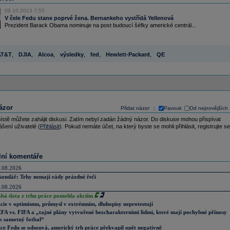
09.10.2013 7:55
V čele Fedu stane poprvé žena. Bernankeho vystřídá Yellenová
Prezident Barack Obama nominuje na post budoucí šéfky americké centrál...
AT&T
,
DJIA
,
Alcoa
,
výsledky
,
fed
,
Hewlett-Packard
,
QE
ázor
Přidat názor
Pavouk
Od nejnovějších
|
ístě můžete zahájit diskusi. Zatím nebyl zadán žádný názor. Do diskuse mohou přispívat
ášení uživatelé (
Přihlásit
). Pokud nemáte účet, na který byste se mohli přihlásit, registrujte se
lní komentáře
.08.2026
kendář: Trhy nemají rády prázdné řeči
.08.2026
abá data z trhu práce pomohla akciím
cie v optimismu, průmysl v extrémním, dluhopisy neprotestují
FA vs. FIFA a „tajné plány vytvořené bezcharakterními lidmi, které mají pochybné přínosy
o samotný fotbal“
ce Fedu se odsouvá, americký trh práce překvapil opět negativně