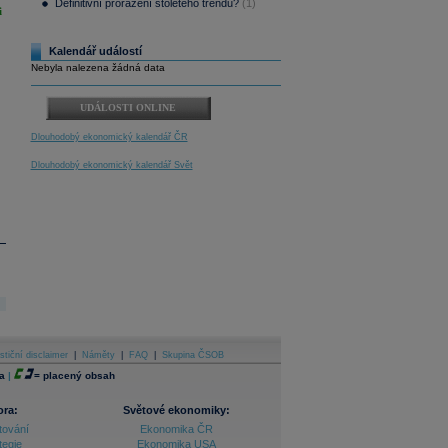
Definitivní proražení stoletého trendu?
(1)
i
Kalendář událostí
Nebyla nalezena žádná data
UDÁLOSTI ONLINE
Dlouhodobý ekonomický kalendář ČR
Dlouhodobý ekonomický kalendář Svět
stiční disclaimer
|
Náměty
|
FAQ
|
Skupina ČSOB
a
|
=
placený obsah
ora:
Světové ekonomiky:
tování
Ekonomika ČR
tegie
Ekonomika USA