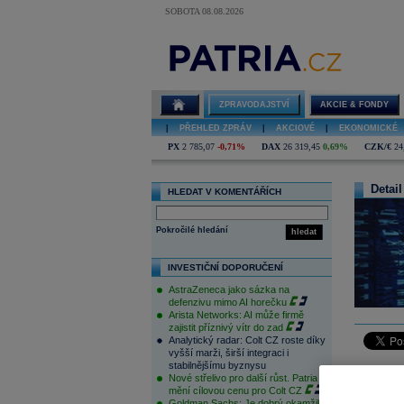
SOBOTA 08.08.2026
ZPRAVODAJSTVÍ
AKCIE & FONDY
|
PŘEHLED ZPRÁV
|
AKCIOVÉ
|
EKONOMICKÉ
PX
2 785,07
-0,71%
DAX
26 319,45
0,69%
CZK/€
24
Detail
HLEDAT V KOMENTÁŘÍCH
Pokročilé hledání
hledat
INVESTIČNÍ DOPORUČENÍ
AstraZeneca jako sázka na
defenzivu mimo AI horečku
Arista Networks: AI může firmě
zajistit příznivý vítr do zad
Analytický radar: Colt CZ roste díky
vyšší marži, širší integraci i
stabilnějšímu byznysu
Po dvoude
Nové střelivo pro další růst. Patria
konečně z
mění cílovou cenu pro Colt CZ
Goldman Sachs: Je dobrý okamžik