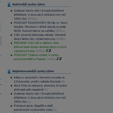
Nejčtenější zprávy týdne
Goldman Sachs vidí v Evropě přehlížené
příležitosti. U dvou akcií očekává více než
100% růst
(8843x)
PODCAST ROZHOVORY: Eli Lilly vs. Novo
Nordisk. Revoluce v léčbě obezity je podle
MUDr. Kunové teprve na začátku
(6912x)
CSG výrazně překonala odhady. Obranná
divize táhne růst, výhled potvrzen
(5038x)
PREVIEW: CSG míří k dalšímu růstu.
Klíčové bude tempo obranné divize a vývoj
zakázkové knihy
(4305x)
PODCAST Týdenní výhled: V centru
pozornosti AMD a Palantir
(4188x)
Nejdiskutovanější zprávy týdne
Inflace v eurozóně v červenci vzrostla na
2,9 procenta, uvedl v odhadu Eurostat
(5)
Akce Fedu se odsouvá, americký trh práce
překvapil opět negativně
(1)
Goldman Sachs vidí v Evropě přehlížené
příležitosti. U dvou akcií očekává více než
100% růst
(1)
Prémiové akcie, Mag495 a další
pokračování současného cyklu
(1)