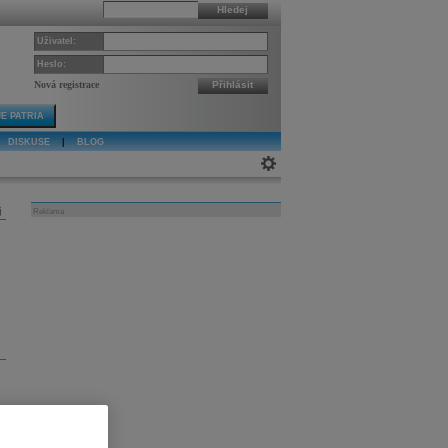
Hledej
Uživatel:
Heslo:
Nová registrace
Přihlásit
E PATRIA
DISKUSE
|
BLOG
j
Reklama
y
z