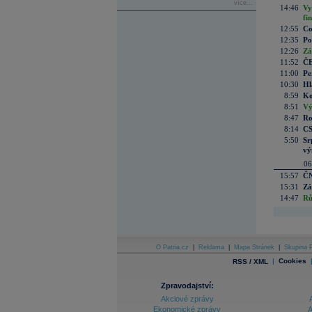
více...
14:46
Vy
fi
12:55
Co
12:35
Po
12:26
Zá
11:52
ČE
11:00
Pe
10:30
Hl
8:59
Ko
8:51
Vý
8:47
Ro
8:14
CS
5:50
Sr
vý
06
15:57
ČN
15:31
Zá
14:47
Rů
O Patria.cz
|
Reklama
|
Mapa Stránek
|
Skupina P
|
Cookies
RSS / XML
Zpravodajství:
Akciové zprávy
Ekonomické zprávy
A