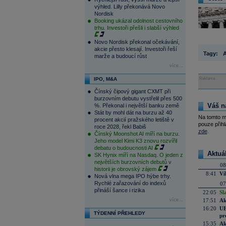
výhled. Lilly překonává Novo
Nordisk
Booking ukázal odolnost cestovního
trhu. Investoři přešli i slabší výhled
Novo Nordisk překonal očekávání,
akcie přesto klesají. Investoři řeší
Tagy:
marže a budoucí růst
více...
IPO, M&A
Reklama
Čínský čipový gigant CXMT při
burzovním debutu vystřelil přes 500
Váš n
%. Překonal i největší banku země
Stát by mohl dát na burzu až 40
Na tomto m
procent akcií pražského letiště v
pouze přihl
roce 2028, řekl Babiš
zde
.
Čínský Moonshot AI míří na burzu.
Jeho model Kimi K3 znovu rozvířil
debatu o budoucnosti AI
Aktuá
SK Hynix míří na Nasdaq. O jeden z
největších burzovních debutů v
08
historii je obrovský zájem
8:41
Ví
Nová vlna mega IPO hýbe trhy.
Rychlé zařazování do indexů
07
přináší šance i rizika
22:05
Sl
více...
17:51
Ak
16:20
UE
TÝDENNÍ PŘEHLEDY
pr
15:35
Ak