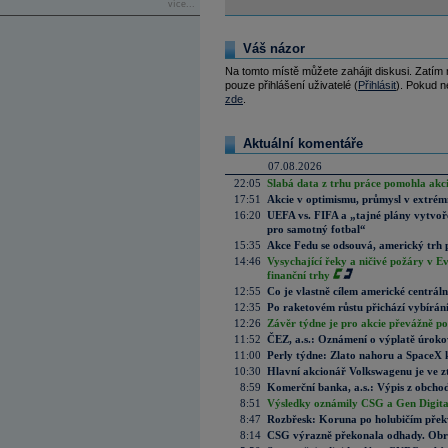
více...
Váš názor
Na tomto místě můžete zahájit diskusi. Zatím
pouze přihlášení uživatelé (
Přihlásit
). Pokud ne
zde
.
Aktuální komentáře
07.08.2026
22:05
Slabá data z trhu práce pomohla akc
17:51
Akcie v optimismu, průmysl v extrémn
16:20
UEFA vs. FIFA a „tajné plány vytvoř
pro samotný fotbal“
15:35
Akce Fedu se odsouvá, americký trh 
14:46
Vysychající řeky a ničivé požáry v E
finanční trhy
12:55
Co je vlastně cílem americké centrál
12:35
Po raketovém růstu přichází vybírán
12:26
Závěr týdne je pro akcie převážně po
11:52
ČEZ, a.s.: Oznámení o výplatě úrok
11:00
Perly týdne: Zlato nahoru a SpaceX 
10:30
Hlavní akcionář Volkswagenu je ve z
8:59
Komerční banka, a.s.: Výpis z obchod
8:51
Výsledky oznámily CSG a Gen Digital
8:47
Rozbřesk: Koruna po holubičím přek
8:14
CSG výrazně překonala odhady. Obran