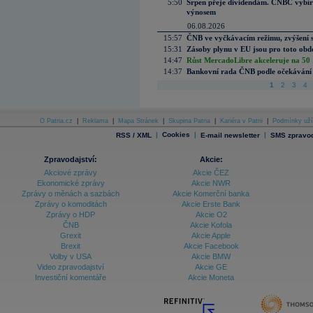
5:50
Srpen přeje dividendám. CNBC vybírá
výnosem
06.08.2026
15:57
ČNB ve vyčkávacím režimu, zvýšení s
15:31
Zásoby plynu v EU jsou pro toto obdo
14:47
Růst MercadoLibre akceleruje na 50 %
14:37
Bankovní rada ČNB podle očekávání 
1
2
3
4
O Patria.cz
|
Reklama
|
Mapa Stránek
|
Skupina Patria
|
Kariéra v Patrii
|
Podmínky uží
|
Cookies
|
|
RSS / XML
E-mail newsletter
SMS zpravod
Zpravodajství:
Akcie:
Akciové zprávy
Akcie ČEZ
Ekonomické zprávy
Akcie NWR
Zprávy o měnách a sazbách
Akcie Komerční banka
Zprávy o komoditách
Akcie Erste Bank
Zprávy o HDP
Akcie O2
ČNB
Akcie Kofola
Grexit
Akcie Apple
Brexit
Akcie Facebook
Volby v USA
Akcie BMW
Video zpravodajství
Akcie GE
Investiční komentáře
Akcie Moneta