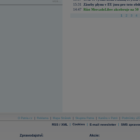
více...
15:31
Zásoby plynu v EU jsou pro toto obdo
14:47
Růst MercadoLibre akceleruje na 50 %
1
2
3
4
O Patria.cz
|
Reklama
|
Mapa Stránek
|
Skupina Patria
|
Kariéra v Patrii
|
Podmínky uží
|
Cookies
|
|
RSS / XML
E-mail newsletter
SMS zpravod
Zpravodajství:
Akcie: