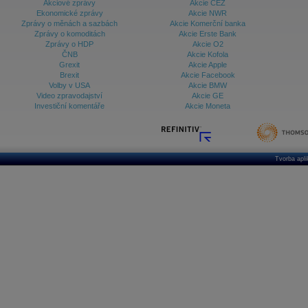
Akciové zprávy
Akcie ČEZ
Ekonomické zprávy
Akcie NWR
Zprávy o měnách a sazbách
Akcie Komerční banka
Zprávy o komoditách
Akcie Erste Bank
Zprávy o HDP
Akcie O2
ČNB
Akcie Kofola
Grexit
Akcie Apple
Brexit
Akcie Facebook
Volby v USA
Akcie BMW
Video zpravodajství
Akcie GE
Investiční komentáře
Akcie Moneta
Tvorba apl