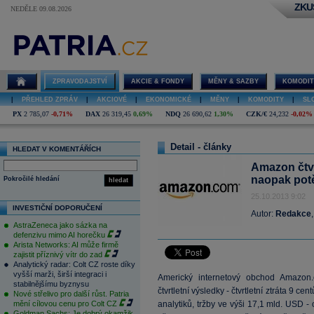
ZKU
NEDĚLE 09.08.2026
ZPRAVODAJSTVÍ
AKCIE & FONDY
MĚNY & SAZBY
KOMODIT
|
PŘEHLED ZPRÁV
|
AKCIOVÉ
|
EKONOMICKÉ
|
MĚNY
|
KOMODITY
|
SL
PX
2 785,07
-0,71%
DAX
26 319,45
0,69%
NDQ
26 690,62
1,30%
CZK/€
24,232
-0,02%
Detail - články
HLEDAT V KOMENTÁŘÍCH
Amazon čtvr
naopak potě
Pokročilé hledání
hledat
25.10.2013 9:02
INVESTIČNÍ DOPORUČENÍ
Autor:
Redakce
AstraZeneca jako sázka na
defenzivu mimo AI horečku
Arista Networks: AI může firmě
zajistit příznivý vítr do zad
Analytický radar: Colt CZ roste díky
vyšší marži, širší integraci i
Americký internetový obchod Amazon.
stabilnějšímu byznysu
čtvrtletní výsledky - čtvrtletní ztráta 9 
Nové střelivo pro další růst. Patria
mění cílovou cenu pro Colt CZ
analytiků, tržby ve výši 17,1 mld. USD -
Goldman Sachs: Je dobrý okamžik