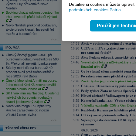
zde
.
Detailně si cookies můžete upravit
výhled. Lilly překonává Novo
Nordisk
podmínkách cookies Patria
.
Booking ukázal odolnost cestovního
Aktuální komentáře
trhu. Investoři přešli i slabší výhled
08.08.2026
Použít jen techn
Novo Nordisk překonal očekávání,
8:41
Víkendář: Trhy nemají rády prázdné 
akcie přesto klesají. Investoři řeší
07.08.2026
marže a budoucí růst
22:05
Slabá data z trhu práce pomohla akc
více...
17:51
Akcie v optimismu, průmysl v extrémn
IPO, M&A
16:20
UEFA vs. FIFA a „tajné plány vytvoř
pro samotný fotbal“
Čínský čipový gigant CXMT při
15:35
Akce Fedu se odsouvá, americký trh 
burzovním debutu vystřelil přes 500
14:46
Vysychající řeky a ničivé požáry v E
%. Překonal i největší banku země
finanční trhy
Stát by mohl dát na burzu až 40
12:55
Co je vlastně cílem americké centrál
procent akcií pražského letiště v
roce 2028, řekl Babiš
12:35
Po raketovém růstu přichází vybírán
Čínský Moonshot AI míří na burzu.
12:26
Závěr týdne je pro akcie převážně po
Jeho model Kimi K3 znovu rozvířil
11:52
ČEZ, a.s.: Oznámení o výplatě úrok
debatu o budoucnosti AI
11:00
Perly týdne: Zlato nahoru a SpaceX 
SK Hynix míří na Nasdaq. O jeden z
10:30
Hlavní akcionář Volkswagenu je ve z
největších burzovních debutů v
8:59
Komerční banka, a.s.: Výpis z obchod
historii je obrovský zájem
8:51
Výsledky oznámily CSG a Gen Digital
Nová vlna mega IPO hýbe trhy.
Rychlé zařazování do indexů
8:47
Rozbřesk: Koruna po holubičím přek
přináší šance i rizika
8:14
CSG výrazně překonala odhady. Obran
5:50
Srpen přeje dividendám. CNBC vybírá
více...
výnosem
TÝDENNÍ PŘEHLEDY
06.08.2026
15:57
ČNB ve vyčkávacím režimu, zvýšení s