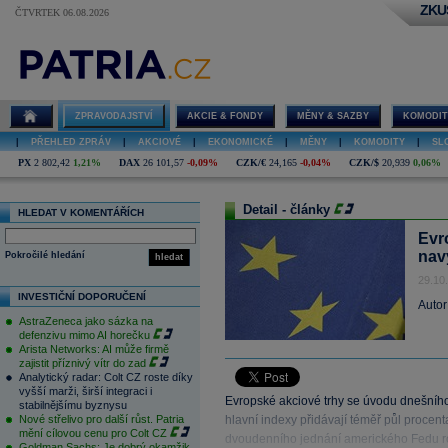
ZKU
ČTVRTEK 06.08.2026
ZPRAVODAJSTVÍ
AKCIE & FONDY
MĚNY & SAZBY
KOMODIT
|
PŘEHLED ZPRÁV
|
AKCIOVÉ
|
EKONOMICKÉ
|
MĚNY
|
KOMODITY
|
SL
PX
2 802,42
1,21%
DAX
26 101,57
-0,09%
CZK/€
24,165
-0,04%
CZK/$
20,939
0,06%
Detail - články
HLEDAT V KOMENTÁŘÍCH
Evr
nav
Pokročilé hledání
hledat
29.10
INVESTIČNÍ DOPORUČENÍ
Autor
AstraZeneca jako sázka na
defenzivu mimo AI horečku
Arista Networks: AI může firmě
zajistit příznivý vítr do zad
Analytický radar: Colt CZ roste díky
vyšší marži, širší integraci i
Evropské akciové trhy se úvodu dnešníh
stabilnějšímu byznysu
Nové střelivo pro další růst. Patria
hlavní indexy přidávají téměř půl procen
mění cílovou cenu pro Colt CZ
dvoudenního jednání amerického Fedu ro
Goldman Sachs: Je dobrý okamžik