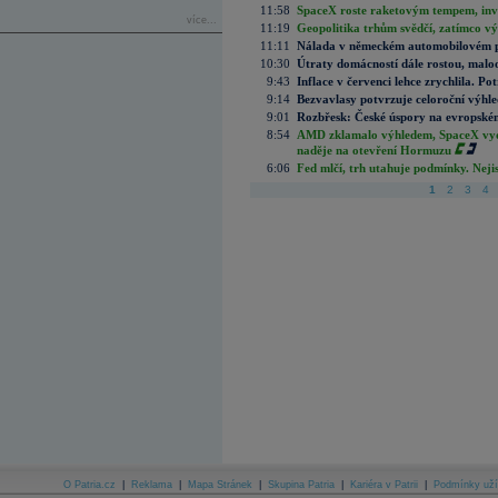
11:58
SpaceX roste raketovým tempem, inves
více...
11:19
Geopolitika trhům svědčí, zatímco v
11:11
Nálada v německém automobilovém prů
10:30
Útraty domácností dále rostou, malo
9:43
Inflace v červenci lehce zrychlila. Pot
9:14
Bezvavlasy potvrzuje celoroční výhl
9:01
Rozbřesk: České úspory na evropském
8:54
AMD zklamalo výhledem, SpaceX vydě
naděje na otevření Hormuzu
6:06
Fed mlčí, trh utahuje podmínky. Nejis
1
2
3
4
O Patria.cz
|
Reklama
|
Mapa Stránek
|
Skupina Patria
|
Kariéra v Patrii
|
Podmínky uží