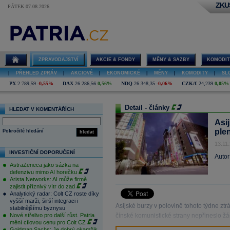
ZKU
PÁTEK 07.08.2026
ZPRAVODAJSTVÍ
AKCIE & FONDY
MĚNY & SAZBY
KOMODIT
|
PŘEHLED ZPRÁV
|
AKCIOVÉ
|
EKONOMICKÉ
|
MĚNY
|
KOMODITY
|
SL
PX
2 789,59
-0,55%
DAX
26 286,56
0,56%
NDQ
26 348,35
-0,06%
CZK/€
24,239
0,05%
Detail - články
HLEDAT V KOMENTÁŘÍCH
Asi
ple
Pokročilé hledání
hledat
13.11
INVESTIČNÍ DOPORUČENÍ
Autor
AstraZeneca jako sázka na
defenzivu mimo AI horečku
Arista Networks: AI může firmě
zajistit příznivý vítr do zad
Analytický radar: Colt CZ roste díky
vyšší marži, širší integraci i
Asijské burzy v polovině tohoto týdne zt
stabilnějšímu byznysu
Nové střelivo pro další růst. Patria
čínské komunistické strany nepřineslo ž
mění cílovou cenu pro Colt CZ
Goldman Sachs: Je dobrý okamžik