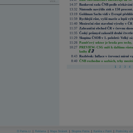
více...
14:37
Bankovní rada ČNB podle očekávání 
13:32
Nintendo navýšilo zisk o 150 procen
13:19
Goldman Sachs vidí v Evropě přehlíže
11:59
Rychlejší růst, vyšší marže a lepší v
11:40
Meziroční růst stavební výroby v ČR
11:37
Zahraniční obchod ČR v červnu skonč
11:35
Český průmysl zakončil druhé čtvrtlet
11:29
Skupina ČSOB v 1. pololetí: Velký zá
11:26
Paměťový sektor je brzda pro techy,
10:27
PREVIEW: CSG míří k dalšímu růstu.
knihy
8:43
Rozbřesk: Inflace v červenci mírně v
8:40
ČNB rozhodne o sazbách, trhy mezitím
1
2
3
4
O Patria.cz
|
Reklama
|
Mapa Stránek
|
Skupina Patria
|
Kariéra v Patrii
|
Podmínky uží