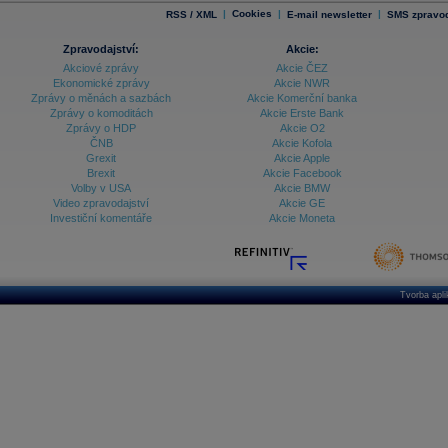
|
Cookies
|
|
RSS / XML
E-mail newsletter
SMS zpravod
Zpravodajství:
Akcie:
Akciové zprávy
Akcie ČEZ
Ekonomické zprávy
Akcie NWR
Zprávy o měnách a sazbách
Akcie Komerční banka
Zprávy o komoditách
Akcie Erste Bank
Zprávy o HDP
Akcie O2
ČNB
Akcie Kofola
Grexit
Akcie Apple
Brexit
Akcie Facebook
Volby v USA
Akcie BMW
Video zpravodajství
Akcie GE
Investiční komentáře
Akcie Moneta
Tvorba apl