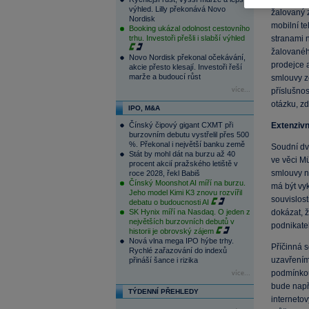
výhled. Lilly překonává Novo
žalovaný z
Nordisk
mobilní t
Booking ukázal odolnost cestovního
trhu. Investoři přešli i slabší výhled
stranami n
žalovaného
Novo Nordisk překonal očekávání,
prodejce a
akcie přesto klesají. Investoři řeší
marže a budoucí růst
smlouvy z
více...
příslušno
otázku, zd
IPO, M&A
Čínský čipový gigant CXMT při
Extenzivn
burzovním debutu vystřelil přes 500
%. Překonal i největší banku země
Soudní dvů
Stát by mohl dát na burzu až 40
ve věci Mü
procent akcií pražského letiště v
smlouvy na
roce 2028, řekl Babiš
Čínský Moonshot AI míří na burzu.
má být vy
Jeho model Kimi K3 znovu rozvířil
souvislost
debatu o budoucnosti AI
SK Hynix míří na Nasdaq. O jeden z
dokázat, ž
největších burzovních debutů v
podnikate
historii je obrovský zájem
Nová vlna mega IPO hýbe trhy.
Příčinná s
Rychlé zařazování do indexů
uzavřením
přináší šance i rizika
podmínkou
více...
bude např
TÝDENNÍ PŘEHLEDY
internetov