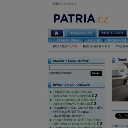
SOBOTA 08.08.2026
ZPRAVODAJSTVÍ
AKCIE & FONDY
|
PŘEHLED ZPRÁV
|
AKCIOVÉ
|
EKONOMICKÉ
PX
2 785,07
-0,71%
DAX
26 319,45
0,69%
NDQ
26 6
Detail
HLEDAT V KOMENTÁŘÍCH
Pokročilé hledání
hledat
INVESTIČNÍ DOPORUČENÍ
AstraZeneca jako sázka na
defenzivu mimo AI horečku
Arista Networks: AI může firmě
zajistit příznivý vítr do zad
Analytický radar: Colt CZ roste díky
vyšší marži, širší integraci i
stabilnějšímu byznysu
Nové střelivo pro další růst. Patria
mění cílovou cenu pro Colt CZ
Rozhodován
Goldman Sachs: Je dobrý okamžik