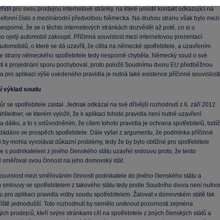
řídil pro svou prodejnu internetové stránky, na které umístil kontakt odkazující na
elefonní číslo s mezinárodní předvolbou Německa. Na druhou stranu však bylo mezi
esporné, že se o těchto internetových stránkách dozvěděl až poté, co si u
 ojetý automobil zakoupil. Příčinná souvislost mezi internetovou prezentací
utomobilů, o které se dá uzavřít, že cílila na německé spotřebitele, a uzavřením
e strany německého spotřebitele tedy nesporně chyběla. Německý soud o své
sti k projednání sporu pochyboval, proto položil Soudnímu dvoru EU
předběžnou
a pro aplikaci výše uvedeného pravidla je nutná také existence příčinné souvislosti
í výklad soudu
r se spotřebitele zastal. Jednak odkázal na své dřívější rozhodnutí z 6. září 2012
hlleitner, ve kterém vyložil, že k aplikaci tohoto pravidla není nutné uzavření
 dálku, a to s odůvodněním, že cílem tohoto pravidla je ochrana spotřebitelů, tudíž
kládáno ve prospěch spotřebitele. Dále vyšel z argumentu, že podmínka příčinné
i by mohla vyvolávat důkazní problémy, tedy že by bylo obtížné pro spotřebitele
e s podnikatelem z jiného členského státu uzavřel smlouvu proto, že tento
l směřoval svou činnost na jeho domovský stát.
ouvislost mezi směřováním činnosti podnikatele do jiného členského státu a
 smlouvy se spotřebitelem z takového státu tedy podle Soudního dvora není nutno
 pro aplikaci pravidla volby soudu spotřebitelem. Žalovat v domovském státě tak
íště jednodušší. Toto rozhodnutí by nemělo uniknout pozornosti zejména
ých prodejců, kteří svými stránkami cílí na spotřebitele z jiných členských států a