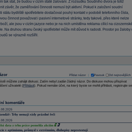
m tak stát, že budou v cizím státě žalováni. Z rozsudku Soudního dvora je totiž
it závěr, že zaměřování činnosti nemusí být aktivní. Pokud k založení soudní
ti státu bydliště spotřebitele dostačoval pouhý kontakt v podobě telefonního čísla,
ovou činnost považovat i pasivní internetové stránky, tedy takové, přes které nelze
boží, ale jsou v cizím jazyce nebo je na nich umístěna reklama cílící na cizozemsk
le. Na druhou stranu český spotřebitel může mít důvod k radosti. Prostor po žaloby 
udů se výrazně rozšířil.
ázor
Přidat názor
Pavouk
Od nejnovějších
|
ístě můžete zahájit diskusi. Zatím nebyl zadán žádný názor. Do diskuse mohou přispívat
ášení uživatelé (
Přihlásit
). Pokud nemáte účet, na který byste se mohli přihlásit, registrujte se
lní komentáře
.08.2026
kendář: Trhy nemají rády prázdné řeči
.08.2026
abá data z trhu práce pomohla akciím
cie v optimismu, průmysl v extrémním, dluhopisy neprotestují