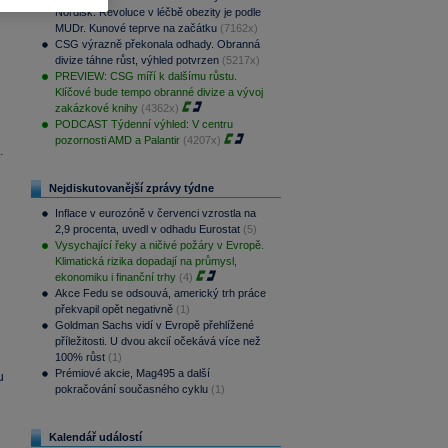
Nordisk. Revoluce v léčbě obezity je podle
MUDr. Kunové teprve na začátku
(7162x)
CSG výrazně překonala odhady. Obranná
divize táhne růst, výhled potvrzen
(5217x)
PREVIEW: CSG míří k dalšímu růstu.
Klíčové bude tempo obranné divize a vývoj
zakázkové knihy
(4362x)
PODCAST Týdenní výhled: V centru
pozornosti AMD a Palantir
(4207x)
.
Nejdiskutovanější zprávy týdne
Inflace v eurozóně v červenci vzrostla na
2,9 procenta, uvedl v odhadu Eurostat
(5)
Vysychající řeky a ničivé požáry v Evropě.
Klimatická rizika dopadají na průmysl,
ekonomiku i finanční trhy
(4)
Akce Fedu se odsouvá, americký trh práce
překvapil opět negativně
(1)
Goldman Sachs vidí v Evropě přehlížené
příležitosti. U dvou akcií očekává více než
100% růst
(1)
Prémiové akcie, Mag495 a další
u
pokračování současného cyklu
(1)
Kalendář událostí