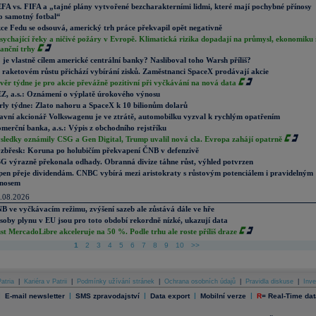
FA vs. FIFA a „tajné plány vytvořené bezcharakterními lidmi, které mají pochybné přínosy
o samotný fotbal“
ce Fedu se odsouvá, americký trh práce překvapil opět negativně
sychající řeky a ničivé požáry v Evropě. Klimatická rizika dopadají na průmysl, ekonomiku 
nanční trhy
 je vlastně cílem americké centrální banky? Nasliboval toho Warsh příliš?
 raketovém růstu přichází vybírání zisků. Zaměstnanci SpaceX prodávají akcie
věr týdne je pro akcie převážně pozitivní při vyčkávání na nová data
Z, a.s.: Oznámení o výplatě úrokového výnosu
rly týdne: Zlato nahoru a SpaceX k 10 bilionům dolarů
avní akcionář Volkswagenu je ve ztrátě, automobilku vyzval k rychlým opatřením
merční banka, a.s.: Výpis z obchodního rejstříku
sledky oznámily CSG a Gen Digital, Trump uvalil nová cla. Evropa zahájí opatrně
zbřesk: Koruna po holubičím překvapení ČNB v defenzivě
G výrazně překonala odhady. Obranná divize táhne růst, výhled potvrzen
pen přeje dividendám. CNBC vybírá mezi aristokraty s růstovým potenciálem i pravidelným
nosem
.08.2026
B ve vyčkávacím režimu, zvýšení sazeb ale zůstává dále ve hře
soby plynu v EU jsou pro toto období rekordně nízké, ukazují data
st MercadoLibre akceleruje na 50 %. Podle trhu ale roste příliš draze
1
2
3
4
5
6
7
8
9
10
>>
atria
|
Kariéra v Patrii
|
Podmínky užívání stránek
|
Ochrana osobních údajů
|
Pravidla diskuse
|
Inve
|
|
|
|
|
E-mail newsletter
SMS zpravodajství
Data export
Mobilní verze
R
=
Real-Time dat