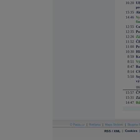
16:20
UE
pr
15:35
Ak
14:46
Vy
fi
12:55
Co
12:35
Po
12:26
Zá
11:52
ČE
11:00
Pe
10:30
Hl
8:59
Ko
8:51
Vý
8:47
Ro
8:14
CS
5:50
Sr
vý
06
15:57
ČN
15:31
Zá
14:47
Rů
O Patria.cz
|
Reklama
|
Mapa Stránek
|
Skupina P
|
Cookies
RSS / XML