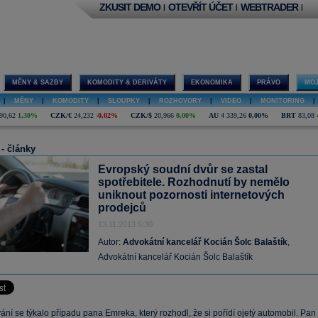
ZKUSIT DEMO
OTEVŘÍT ÚČET
WEBTRADER
|
|
|
MĚNY & SAZBY
KOMODITY & DERIVÁTY
EKONOMIKA
PRÁVO
MOJ
|
MĚNY
|
KOMODITY
|
SLOUPKY
|
ROZHOVORY
|
VIDEO
|
MONITORING
|
90,62
1,30%
CZK/€
24,232
-0,02%
CZK/$
20,966
0,00%
AU
4 339,26
0,00%
BRT
83,08
 - články
Evropský soudní dvůr se zastal
spotřebitele. Rozhodnutí by nemělo
uniknout pozornosti internetových
prodejců
13.11.2013 5:30
Autor:
Advokátní kancelář Kocián Šolc Balaštík
,
Advokátní kancelář Kocián Šolc Balaštík
í se týkalo případu pana Emreka, který rozhodl, že si pořídí ojetý automobil. Pan