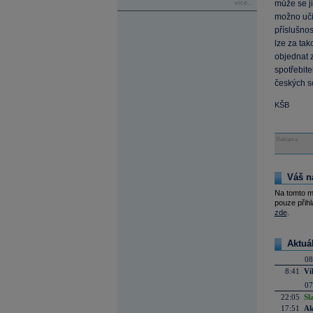
může se ji
více...
možno učin
příslušnos
lze za tak
objednat z
spotřebite
českých so
KŠB
Reklama
Váš n
Na tomto m
pouze přihl
zde
.
Aktuá
08
8:41
Ví
07
22:05
Sl
17:51
Ak