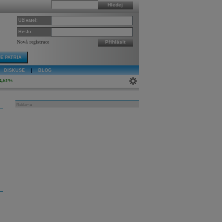
Hledej
Uživatel:
Heslo:
Nová registrace
Přihlásit
E PATRIA
DISKUSE
|
BLOG
4,61%
Reklama