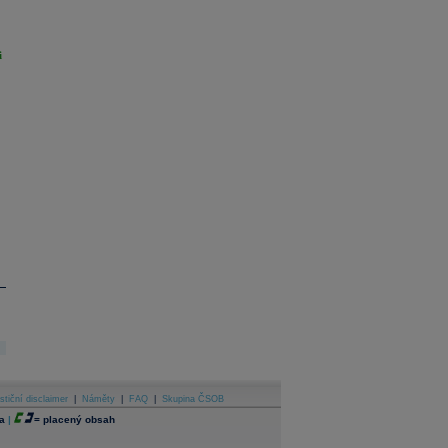
i
stiční disclaimer
|
Náměty
|
FAQ
|
Skupina ČSOB
a
|
=
placený obsah