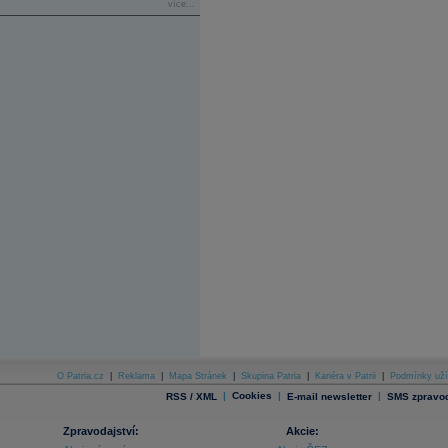
více...
O Patria.cz
|
Reklama
|
Mapa Stránek
|
Skupina Patria
|
Kariéra v Patrii
|
Podmínky uží
|
Cookies
|
|
RSS / XML
E-mail newsletter
SMS zpravod
Zpravodajství:
Akcie: