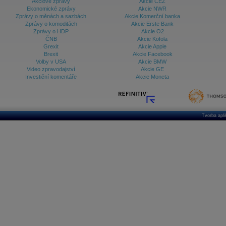
Akciové zprávy
Akcie ČEZ
Ekonomické zprávy
Akcie NWR
Zprávy o měnách a sazbách
Akcie Komerční banka
Zprávy o komoditách
Akcie Erste Bank
Zprávy o HDP
Akcie O2
ČNB
Akcie Kofola
Grexit
Akcie Apple
Brexit
Akcie Facebook
Volby v USA
Akcie BMW
Video zpravodajství
Akcie GE
Investiční komentáře
Akcie Moneta
Tvorba apl