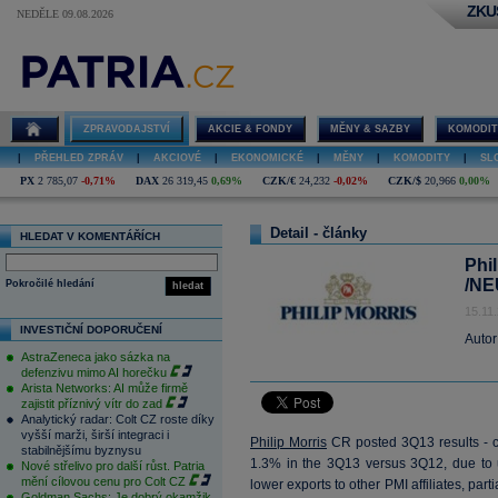
ZKU
NEDĚLE 09.08.2026
ZPRAVODAJSTVÍ
AKCIE & FONDY
MĚNY & SAZBY
KOMODIT
|
PŘEHLED ZPRÁV
|
AKCIOVÉ
|
EKONOMICKÉ
|
MĚNY
|
KOMODITY
|
SL
PX
2 785,07
-0,71%
DAX
26 319,45
0,69%
CZK/€
24,232
-0,02%
CZK/$
20,966
0,00%
Detail - články
HLEDAT V KOMENTÁŘÍCH
Phil
/NE
Pokročilé hledání
hledat
15.11
INVESTIČNÍ DOPORUČENÍ
Autor
AstraZeneca jako sázka na
defenzivu mimo AI horečku
Arista Networks: AI může firmě
zajistit příznivý vítr do zad
Analytický radar: Colt CZ roste díky
vyšší marži, širší integraci i
Philip Morris
CR posted 3Q13 results - c
stabilnějšímu byznysu
1.3% in the 3Q13 versus 3Q12, due to 
Nové střelivo pro další růst. Patria
mění cílovou cenu pro Colt CZ
lower exports to other PMI affiliates, part
Goldman Sachs: Je dobrý okamžik