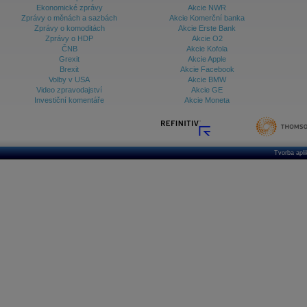
Ekonomické zprávy
Akcie NWR
Zprávy o měnách a sazbách
Akcie Komerční banka
Zprávy o komoditách
Akcie Erste Bank
Zprávy o HDP
Akcie O2
ČNB
Akcie Kofola
Grexit
Akcie Apple
Brexit
Akcie Facebook
Volby v USA
Akcie BMW
Video zpravodajství
Akcie GE
Investiční komentáře
Akcie Moneta
Tvorba apl