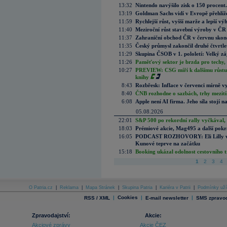
13:32
Nintendo navýšilo zisk o 150 procen
13:19
Goldman Sachs vidí v Evropě přehlíže
11:59
Rychlejší růst, vyšší marže a lepší v
11:40
Meziroční růst stavební výroby v ČR
11:37
Zahraniční obchod ČR v červnu skonč
11:35
Český průmysl zakončil druhé čtvrtlet
11:29
Skupina ČSOB v 1. pololetí: Velký zá
11:26
Paměťový sektor je brzda pro techy,
10:27
PREVIEW: CSG míří k dalšímu růstu.
knihy
8:43
Rozbřesk: Inflace v červenci mírně v
8:40
ČNB rozhodne o sazbách, trhy mezitím
6:08
Apple není AI firma. Jeho síla stojí n
05.08.2026
22:01
S&P 500 po rekordní rally vyčkával,
18:03
Prémiové akcie, Mag495 a další pokr
16:05
PODCAST ROZHOVORY: Eli Lilly vs. 
Kunové teprve na začátku
15:18
Booking ukázal odolnost cestovního trh
1
2
3
4
O Patria.cz
|
Reklama
|
Mapa Stránek
|
Skupina Patria
|
Kariéra v Patrii
|
Podmínky uží
|
Cookies
|
|
RSS / XML
E-mail newsletter
SMS zpravod
Zpravodajství:
Akcie:
Akciové zprávy
Akcie ČEZ