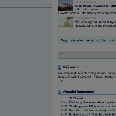
02.06.2026 15:12
více...
Akcie Hewlett Packard Enterpri
nákupní horečka
Hewlett Packard Enterprise výrazně překvapil 
02.06.2026 17:06
Měnící se hyperziskovost hyp
Nedávno jsme se zde dívali na 
Tagy:
výsledky
,
akcie
,
Kofola
,
zisk
Reklama
Váš názor
Na tomto místě můžete zahájit diskusi. Zatím
pouze přihlášení uživatelé (
Přihlásit
). Pokud ne
zde
.
Aktuální komentáře
06.08.2026
15:57
ČNB ve vyčkávacím režimu, zvýšení s
15:31
Zásoby plynu v EU jsou pro toto obdo
14:47
Růst MercadoLibre akceleruje na 50 %
14:37
Bankovní rada ČNB podle očekávání 