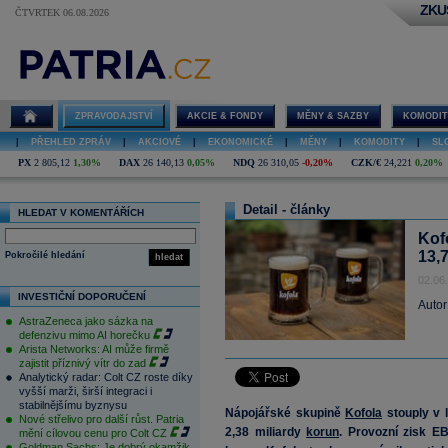
ZKU
ČTVRTEK 06.08.2026
ZPRAVODAJSTVÍ
AKCIE & FONDY
MĚNY & SAZBY
KOMODIT
|
PŘEHLED ZPRÁV
|
AKCIOVÉ
|
EKONOMICKÉ
|
MĚNY
|
KOMODITY
|
SL
PX
2 805,12
1,30%
DAX
26 140,13
0,05%
NDQ
26 310,05
-0,20%
CZK/€
24,221
0,20%
Detail - články
HLEDAT V KOMENTÁŘÍCH
Kofo
13,
Pokročilé hledání
hledat
02.06
INVESTIČNÍ DOPORUČENÍ
Autor
AstraZeneca jako sázka na
defenzivu mimo AI horečku
Arista Networks: AI může firmě
zajistit příznivý vítr do zad
Analytický radar: Colt CZ roste díky
vyšší marži, širší integraci i
stabilnějšímu byznysu
Nápojářské skupině
Kofola
stouply v l
Nové střelivo pro další růst. Patria
2,38 miliardy
korun
. Provozní zisk EB
mění cílovou cenu pro Colt CZ
Goldman Sachs: Je dobrý okamžik