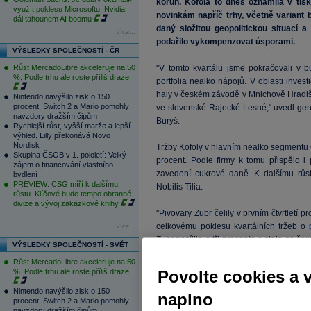
korun
.
Kofola
to dnes oznámila v tisk
využít poklesu Microsoftu. Nvidia
novinkám napříč trhy, včetně variant 
dál tahounem AI boomu
daný složitou geopolitickou situací 
více...
podařilo vykompenzovat úsporami.
VÝSLEDKY SPOLEČNOSTÍ - ČR
Růst MercadoLibre akceleruje na 50
"V tomto kvartálu jsme pokračovali v 
%. Podle trhu ale roste příliš draze
portfolia nealko nápojů. V oblasti inves
haly v českém závodě v Mnichově Hradišt
Nintendo navýšilo zisk o 150
procent. Switch 2 a Mario pomohly
ve slovenské Rajecké Lesné," uvedl gen
navzdory dražším čipům
Buryš.
Rychlejší růst, vyšší marže a lepší
výhled. Lilly překonává Novo
Nordisk
Tržby Kofoly v hlavním nealko segmentu
Skupina ČSOB v 1. pololetí: Velký
procent. Podle firmy k tomu přispělo i
zájem o financování vlastního
zavedení cukrové daně. K dalšímu růs
bydlení
PREVIEW: CSG míří k dalšímu
Nobilis Tilia.
růstu. Klíčové bude tempo obranné
divize a vývoj zakázkové knihy
"Pivovary Zubr čelily v prvním čtvrtletí 
celkovému poklesu kvartálních tržeb o
více...
Zubr posílila o tři procenta a stala se 
VÝSLEDKY SPOLEČNOSTÍ - SVĚT
zopakovaly loňské tržby, i když objemo
Růst MercadoLibre akceleruje na 50
nadále rostl prodej plechovek.
%. Podle trhu ale roste příliš draze
Povolte cookies a 
Nintendo navýšilo zisk o 150
"Regionálně silnou pozici potvrdila
naplno
procent. Switch 2 a Mario pomohly
dynamické tržní prostředí. Ve Slovinsku 
navzdory dražším čipům