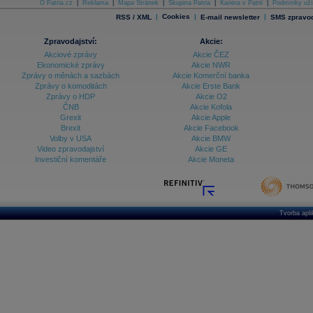
O Patria.cz
|
Reklama
|
Mapa Stránek
|
Skupina Patria
|
Kariéra v Patrii
|
Podmínky uží
|
Cookies
|
|
RSS / XML
E-mail newsletter
SMS zpravod
Zpravodajství:
Akcie:
Akciové zprávy
Akcie ČEZ
Ekonomické zprávy
Akcie NWR
Zprávy o měnách a sazbách
Akcie Komerční banka
Zprávy o komoditách
Akcie Erste Bank
Zprávy o HDP
Akcie O2
ČNB
Akcie Kofola
Grexit
Akcie Apple
Brexit
Akcie Facebook
Volby v USA
Akcie BMW
Video zpravodajství
Akcie GE
Investiční komentáře
Akcie Moneta
Tvorba apl