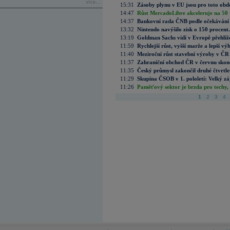
více...
15:31
Zásoby plynu v EU jsou pro toto obdo
14:47
Růst MercadoLibre akceleruje na 50 %
14:37
Bankovní rada ČNB podle očekávání 
13:32
Nintendo navýšilo zisk o 150 procen
13:19
Goldman Sachs vidí v Evropě přehlíže
11:59
Rychlejší růst, vyšší marže a lepší v
11:40
Meziroční růst stavební výroby v ČR
11:37
Zahraniční obchod ČR v červnu skonč
11:35
Český průmysl zakončil druhé čtvrtlet
11:29
Skupina ČSOB v 1. pololetí: Velký zá
11:26
Paměťový sektor je brzda pro techy,
1
2
3
4