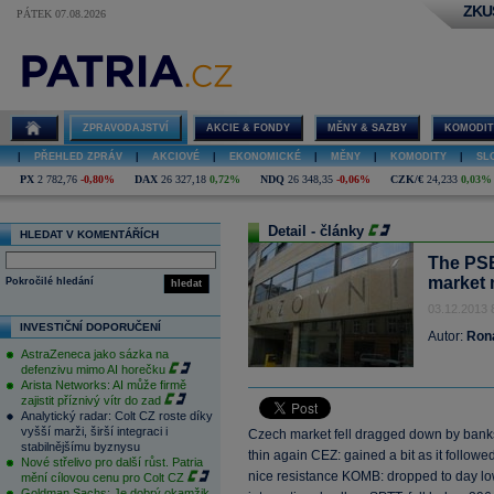
ZKU
PÁTEK 07.08.2026
ZPRAVODAJSTVÍ
AKCIE & FONDY
MĚNY & SAZBY
KOMODIT
|
PŘEHLED ZPRÁV
|
AKCIOVÉ
|
EKONOMICKÉ
|
MĚNY
|
KOMODITY
|
SL
PX
2 782,76
-0,80%
DAX
26 327,18
0,72%
NDQ
26 348,35
-0,06%
CZK/€
24,233
0,03%
Detail - články
HLEDAT V KOMENTÁŘÍCH
The PSE
market 
Pokročilé hledání
hledat
03.12.2013 
INVESTIČNÍ DOPORUČENÍ
Autor:
Ron
AstraZeneca jako sázka na
defenzivu mimo AI horečku
Arista Networks: AI může firmě
zajistit příznivý vítr do zad
Analytický radar: Colt CZ roste díky
vyšší marži, širší integraci i
Czech market fell dragged down by banks,
stabilnějšímu byznysu
thin again CEZ: gained a bit as it followe
Nové střelivo pro další růst. Patria
nice resistance KOMB: dropped to day lo
mění cílovou cenu pro Colt CZ
Goldman Sachs: Je dobrý okamžik