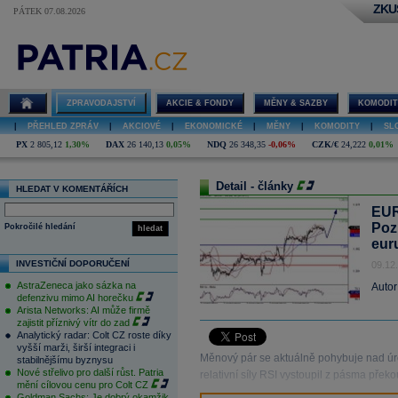
ZKU
PÁTEK 07.08.2026
ZPRAVODAJSTVÍ
AKCIE & FONDY
MĚNY & SAZBY
KOMODIT
|
PŘEHLED ZPRÁV
|
AKCIOVÉ
|
EKONOMICKÉ
|
MĚNY
|
KOMODITY
|
SL
PX
2 805,12
1,30%
DAX
26 140,13
0,05%
NDQ
26 348,35
-0,06%
CZK/€
24,222
0,01%
Detail - články
HLEDAT V KOMENTÁŘÍCH
EUR
Poz
Pokročilé hledání
hledat
eur
INVESTIČNÍ DOPORUČENÍ
09.12
AstraZeneca jako sázka na
Autor
defenzivu mimo AI horečku
Arista Networks: AI může firmě
zajistit příznivý vítr do zad
Analytický radar: Colt CZ roste díky
vyšší marži, širší integraci i
Měnový pár se aktuálně pohybuje nad úr
stabilnějšímu byznysu
Nové střelivo pro další růst. Patria
relativní síly RSI vystoupil z pásma přek
mění cílovou cenu pro Colt CZ
Goldman Sachs: Je dobrý okamžik