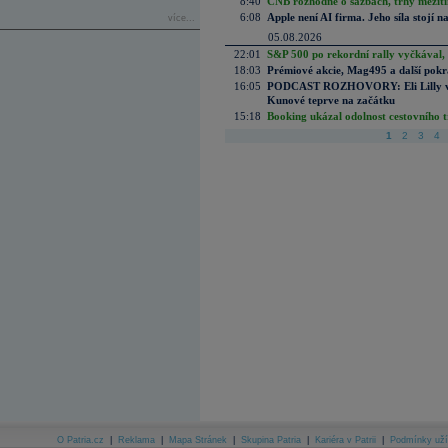
8:40
ČNB rozhodne o sazbách, trhy mezitím
6:08
Apple není AI firma. Jeho síla stojí n
více...
05.08.2026
22:01
S&P 500 po rekordní rally vyčkával,
18:03
Prémiové akcie, Mag495 a další pokr
16:05
PODCAST ROZHOVORY: Eli Lilly vs. 
Kunové teprve na začátku
15:18
Booking ukázal odolnost cestovního trh
1
2
3
4
O Patria.cz
|
Reklama
|
Mapa Stránek
|
Skupina Patria
|
Kariéra v Patrii
|
Podmínky uží