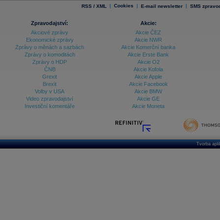
|
Cookies
|
|
RSS / XML
E-mail newsletter
SMS zpravod
Zpravodajství:
Akcie:
Akciové zprávy
Akcie ČEZ
Ekonomické zprávy
Akcie NWR
Zprávy o měnách a sazbách
Akcie Komerční banka
Zprávy o komoditách
Akcie Erste Bank
Zprávy o HDP
Akcie O2
ČNB
Akcie Kofola
Grexit
Akcie Apple
Brexit
Akcie Facebook
Volby v USA
Akcie BMW
Video zpravodajství
Akcie GE
Investiční komentáře
Akcie Moneta
Tvorba apl