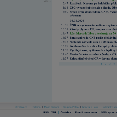
více...
8:47
Rozbřesk: Koruna po holubičím přek
8:14
CSG výrazně překonala odhady. Obran
5:50
Srpen přeje dividendám. CNBC vybírá
výnosem
06.08.2026
15:57
ČNB ve vyčkávacím režimu, zvýšení s
15:31
Zásoby plynu v EU jsou pro toto obdo
14:47
Růst MercadoLibre akceleruje na 50 %
14:37
Bankovní rada ČNB podle očekávání 
13:32
Nintendo navýšilo zisk o 150 procen
13:19
Goldman Sachs vidí v Evropě přehlíže
11:59
Rychlejší růst, vyšší marže a lepší v
11:40
Meziroční růst stavební výroby v ČR
11:37
Zahraniční obchod ČR v červnu skonč
1
2
3
4
O Patria.cz
|
Reklama
|
Mapa Stránek
|
Skupina Patria
|
Kariéra v Patrii
|
Podmínky uží
|
Cookies
|
|
RSS / XML
E-mail newsletter
SMS zpravod