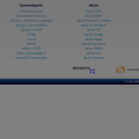
Zpravodajství:
Akcie:
Akciové zprávy
Akcie ČEZ
Ekonomické zprávy
Akcie NWR
Zprávy o měnách a sazbách
Akcie Komerční banka
Zprávy o komoditách
Akcie Erste Bank
Zprávy o HDP
Akcie O2
ČNB
Akcie Kofola
Grexit
Akcie Apple
Brexit
Akcie Facebook
Volby v USA
Akcie BMW
Video zpravodajství
Akcie GE
Investiční komentáře
Akcie Moneta
Tvorba apl