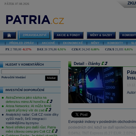
ZKU
PÁTEK 07.08.2026
ZPRAVODAJSTVÍ
AKCIE & FONDY
MĚNY & SAZBY
KOMODIT
|
PŘEHLED ZPRÁV
|
AKCIOVÉ
|
EKONOMICKÉ
|
MĚNY
|
KOMODITY
|
SL
PX
2 789,00
-0,57%
DAX
26 376,86
0,91%
CZK/€
24,243
0,08%
CZK/$
21,031
0,01%
Detail - články
HLEDAT V KOMENTÁŘÍCH
Pát
Ins
Pokročilé hledání
hledat
13.12
INVESTIČNÍ DOPORUČENÍ
Autor
AstraZeneca jako sázka na
defenzivu mimo AI horečku
Arista Networks: AI může firmě
zajistit příznivý vítr do zad
Analytický radar: Colt CZ roste díky
vyšší marži, širší integraci i
Evropské indexy v posledním obchodním dn
stabilnějšímu byznysu
Nové střelivo pro další růst. Patria
posledních dní, když se daří společnost
mění cílovou cenu pro Colt CZ
0,04%), TNT Express (6,27 EUR, 2,02%) 
Goldman Sachs: Je dobrý okamžik