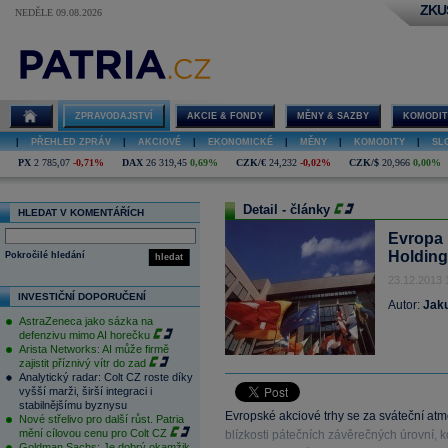
ZKU
NEDĚLE 09.08.2026
ZPRAVODAJSTVÍ
AKCIE & FONDY
MĚNY & SAZBY
KOMODIT
|
PŘEHLED ZPRÁV
|
AKCIOVÉ
|
EKONOMICKÉ
|
MĚNY
|
KOMODITY
|
SL
PX
2 785,07
-0,71%
DAX
26 319,45
0,69%
CZK/€
24,232
-0,02%
CZK/$
20,966
0,00%
Detail - články
HLEDAT V KOMENTÁŘÍCH
Evropa 
Holding
Pokročilé hledání
hledat
23.12.2013 
INVESTIČNÍ DOPORUČENÍ
Autor:
Jak
AstraZeneca jako sázka na
defenzivu mimo AI horečku
Arista Networks: AI může firmě
zajistit příznivý vítr do zad
Analytický radar: Colt CZ roste díky
vyšší marži, širší integraci i
stabilnějšímu byznysu
Evropské akciové trhy se za sváteční atm
Nové střelivo pro další růst. Patria
mění cílovou cenu pro Colt CZ
blízkosti pátečních závěrečných úrovní, 
Goldman Sachs: Je dobrý okamžik