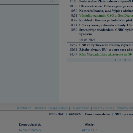
11:00
Perly týdne: Zlato nahoru a SpaceX 
více...
10:30
Hlavní akcionář Volkswagenu je ve z
8:59
Komerční banka, a.s.: Výpis z obchod
8:51
Výsledky oznámily CSG a Gen Digital
8:47
Rozbřesk: Koruna po holubičím přek
8:14
CSG výrazně překonala odhady. Obran
5:50
Srpen přeje dividendám. CNBC vybírá
výnosem
06.08.2026
15:57
ČNB ve vyčkávacím režimu, zvýšení s
15:31
Zásoby plynu v EU jsou pro toto obdo
14:47
Růst MercadoLibre akceleruje na 50 %
1
2
3
4
O Patria.cz
|
Reklama
|
Mapa Stránek
|
Skupina Patria
|
Kariéra v Patrii
|
Podmínky uží
|
Cookies
|
|
RSS / XML
E-mail newsletter
SMS zpravod
Zpravodajství:
Akcie:
Akciové zprávy
Akcie ČEZ