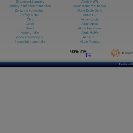
Ekonomické zprávy
Akcie NWR
Zprávy o měnách a sazbách
Akcie Komerční banka
Zprávy o komoditách
Akcie Erste Bank
Zprávy o HDP
Akcie O2
ČNB
Akcie Kofola
Grexit
Akcie Apple
Brexit
Akcie Facebook
Volby v USA
Akcie BMW
Video zpravodajství
Akcie GE
Investiční komentáře
Akcie Moneta
Tvorba apl