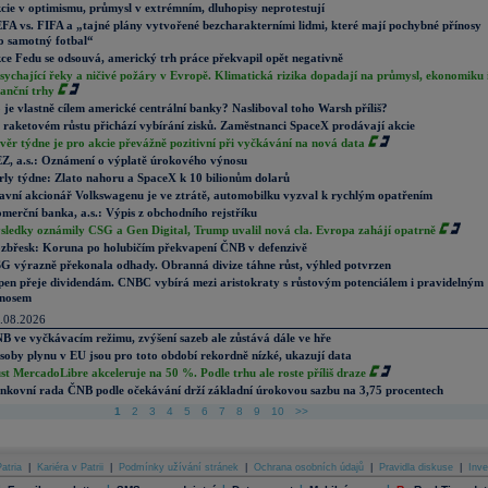
cie v optimismu, průmysl v extrémním, dluhopisy neprotestují
FA vs. FIFA a „tajné plány vytvořené bezcharakterními lidmi, které mají pochybné přínosy
o samotný fotbal“
ce Fedu se odsouvá, americký trh práce překvapil opět negativně
sychající řeky a ničivé požáry v Evropě. Klimatická rizika dopadají na průmysl, ekonomiku 
nanční trhy
 je vlastně cílem americké centrální banky? Nasliboval toho Warsh příliš?
 raketovém růstu přichází vybírání zisků. Zaměstnanci SpaceX prodávají akcie
věr týdne je pro akcie převážně pozitivní při vyčkávání na nová data
Z, a.s.: Oznámení o výplatě úrokového výnosu
rly týdne: Zlato nahoru a SpaceX k 10 bilionům dolarů
avní akcionář Volkswagenu je ve ztrátě, automobilku vyzval k rychlým opatřením
merční banka, a.s.: Výpis z obchodního rejstříku
sledky oznámily CSG a Gen Digital, Trump uvalil nová cla. Evropa zahájí opatrně
zbřesk: Koruna po holubičím překvapení ČNB v defenzivě
G výrazně překonala odhady. Obranná divize táhne růst, výhled potvrzen
pen přeje dividendám. CNBC vybírá mezi aristokraty s růstovým potenciálem i pravidelným
nosem
.08.2026
B ve vyčkávacím režimu, zvýšení sazeb ale zůstává dále ve hře
soby plynu v EU jsou pro toto období rekordně nízké, ukazují data
st MercadoLibre akceleruje na 50 %. Podle trhu ale roste příliš draze
nkovní rada ČNB podle očekávání drží základní úrokovou sazbu na 3,75 procentech
1
2
3
4
5
6
7
8
9
10
>>
atria
|
Kariéra v Patrii
|
Podmínky užívání stránek
|
Ochrana osobních údajů
|
Pravidla diskuse
|
Inve