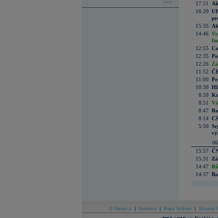
více...
17:51
Ak
16:20
UE
pr
15:35
Ak
14:46
Vy
fi
12:55
Co
12:35
Po
12:26
Zá
11:52
ČE
11:00
Pe
10:30
Hl
8:59
Ko
8:51
Vý
8:47
Ro
8:14
CS
5:50
Sr
vý
06
15:57
ČN
15:31
Zá
14:47
Rů
14:37
Ba
O Patria.cz
|
Reklama
|
Mapa Stránek
|
Skupina P