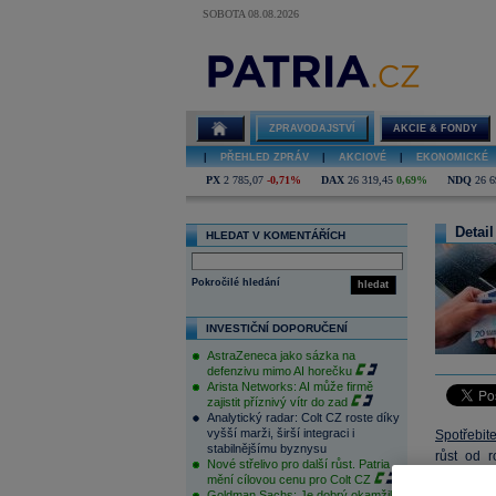
SOBOTA 08.08.2026
ZPRAVODAJSTVÍ
AKCIE & FONDY
|
PŘEHLED ZPRÁV
|
AKCIOVÉ
|
EKONOMICKÉ
PX
2 785,07
-0,71%
DAX
26 319,45
0,69%
NDQ
26 6
Detail
HLEDAT V KOMENTÁŘÍCH
Pokročilé hledání
hledat
INVESTIČNÍ DOPORUČENÍ
AstraZeneca jako sázka na
defenzivu mimo AI horečku
Arista Networks: AI může firmě
zajistit příznivý vítr do zad
Analytický radar: Colt CZ roste díky
vyšší marži, širší integraci i
Spotřebit
stabilnějšímu byznysu
růst od r
Nové střelivo pro další růst. Patria
předběžn
mění cílovou cenu pro Colt CZ
Goldman Sachs: Je dobrý okamžik