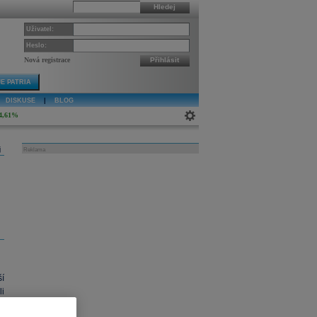
Hledej
Uživatel:
Heslo:
Nová registrace
Přihlásit
E PATRIA
DISKUSE
|
BLOG
4,61%
j
Reklama
í
i
3