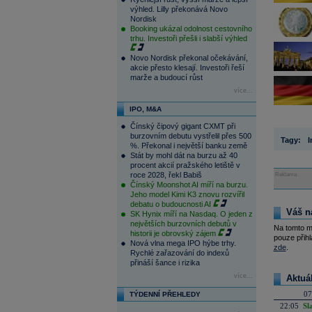
výhled. Lilly překonává Novo
Nordisk
Booking ukázal odolnost cestovního
trhu. Investoři přešli i slabší výhled
Novo Nordisk překonal očekávání,
akcie přesto klesají. Investoři řeší
marže a budoucí růst
více...
IPO, M&A
Čínský čipový gigant CXMT při
burzovním debutu vystřelil přes 500
Tagy:
I
%. Překonal i největší banku země
Stát by mohl dát na burzu až 40
procent akcií pražského letiště v
roce 2028, řekl Babiš
Reklama
Čínský Moonshot AI míří na burzu.
Jeho model Kimi K3 znovu rozvířil
debatu o budoucnosti AI
Váš n
SK Hynix míří na Nasdaq. O jeden z
největších burzovních debutů v
Na tomto m
historii je obrovský zájem
pouze přihl
Nová vlna mega IPO hýbe trhy.
zde
.
Rychlé zařazování do indexů
přináší šance i rizika
více...
Aktuá
07
TÝDENNÍ PŘEHLEDY
22:05
Sl