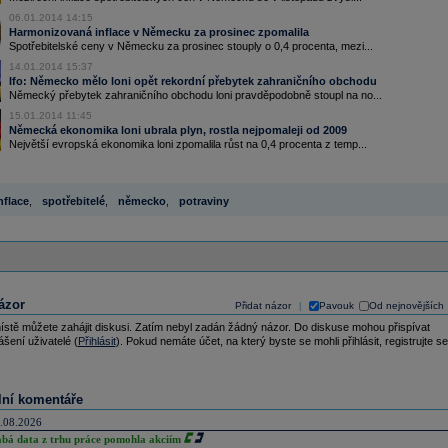
06.01.2014 14:15
Harmonizovaná inflace v Německu za prosinec zpomalila
Spotřebitelské ceny v Německu za prosinec stouply o 0,4 procenta, mezi...
14.01.2014 15:37
Ifo: Německo mělo loni opět rekordní přebytek zahraničního obchodu
Německý přebytek zahraničního obchodu loni pravděpodobně stoupl na no...
15.01.2014 11:45
Německá ekonomika loni ubrala plyn, rostla nejpomaleji od 2009
Největší evropská ekonomika loni zpomalila růst na 0,4 procenta z temp...
nflace
,
spotřebitelé
,
německo
,
potraviny
ázor
Přidat názor
Pavouk
Od nejnovějších
|
ístě můžete zahájit diskusi. Zatím nebyl zadán žádný názor. Do diskuse mohou přispívat
ášení uživatelé (
Přihlásit
). Pokud nemáte účet, na který byste se mohli přihlásit, registrujte se
lní komentáře
.08.2026
abá data z trhu práce pomohla akciím