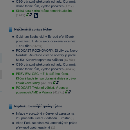
CSG výrazně překonala odhady. Obranná
divize táhne růst, výhled potvrzen
(171x)
Slabá data z trhu práce pomohla akciím
(141x)
Nejčtenější zprávy týdne
Goldman Sachs vidí v Evropě přehlížené
příležitosti. U dvou akcií očekává více než
100% růst
(8428x)
PODCAST ROZHOVORY: Eli Lilly vs. Novo
Nordisk. Revoluce v léčbě obezity je podle
MUDr. Kunové teprve na začátku
(6770x)
CSG výrazně překonala odhady. Obranná
divize táhne růst, výhled potvrzen
(4845x)
PREVIEW: CSG míří k dalšímu růstu.
Klíčové bude tempo obranné divize a vývoj
zakázkové knihy
(4267x)
PODCAST Týdenní výhled: V centru
pozornosti AMD a Palantir
(4177x)
Nejdiskutovanější zprávy týdne
Inflace v eurozóně v červenci vzrostla na
2,9 procenta, uvedl v odhadu Eurostat
(5)
Akce Fedu se odsouvá, americký trh práce
překvapil opět negativně
(1)