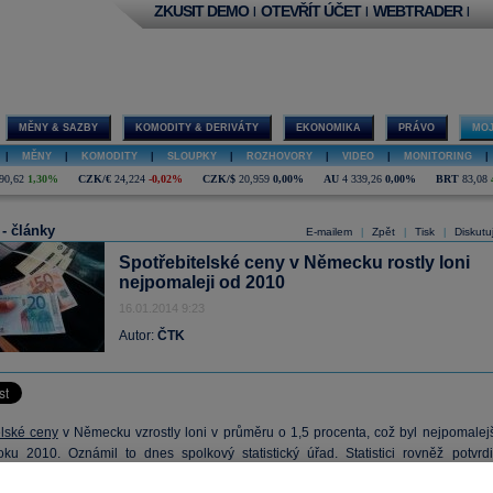
ZKUSIT DEMO
OTEVŘÍT ÚČET
WEBTRADER
|
|
|
MĚNY & SAZBY
KOMODITY & DERIVÁTY
EKONOMIKA
PRÁVO
MOJ
|
MĚNY
|
KOMODITY
|
SLOUPKY
|
ROZHOVORY
|
VIDEO
|
MONITORING
|
90,62
1,30%
CZK/€
24,224
-0,02%
CZK/$
20,959
0,00%
AU
4 339,26
0,00%
BRT
83,08
 - články
E-mailem
Zpět
Tisk
Diskutu
|
|
|
Spotřebitelské ceny v Německu rostly loni
nejpomaleji od 2010
16.01.2014 9:23
Autor:
ČTK
elské ceny
v Německu vzrostly loni v průměru o 1,5 procenta, což byl nejpomalejš
oku 2010. Oznámil to dnes spolkový statistický úřad. Statistici rovněž potvrdil
ý údaj za prosinec, kdy meziroční
inflace
mírně vzrostla na 1,4 procenta z 1,