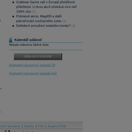
Goldman Sachs vidí v Evropě přehlížené
příležitosti. U dvou akcií očekává více než
100% růst
(1)
Prémiové akcie, Mag495 a další
i
pokračování současného cyklu
(1)
Definitivní proražení stoletého trendu?
(1)
Kalendář událostí
Nebyla nalezena žádná data
UDÁLOSTI ONLINE
Dlouhodobý ekonomický kalendář ČR
Dlouhodobý ekonomický kalendář Svět
stiční disclaimer
|
Náměty
|
FAQ
|
Skupina ČSOB