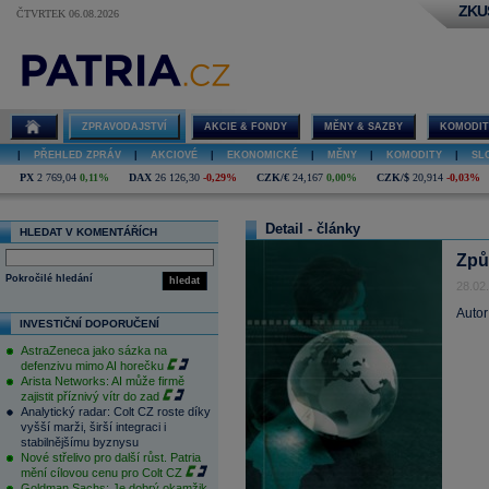
ZKU
ČTVRTEK 06.08.2026
ZPRAVODAJSTVÍ
AKCIE & FONDY
MĚNY & SAZBY
KOMODIT
|
PŘEHLED ZPRÁV
|
AKCIOVÉ
|
EKONOMICKÉ
|
MĚNY
|
KOMODITY
|
SL
PX
2 769,04
0,11%
DAX
26 126,30
-0,29%
CZK/€
24,167
0,00%
CZK/$
20,914
-0,03%
Detail - články
HLEDAT V KOMENTÁŘÍCH
Způ
Pokročilé hledání
hledat
28.02
Autor
INVESTIČNÍ DOPORUČENÍ
AstraZeneca jako sázka na
defenzivu mimo AI horečku
Arista Networks: AI může firmě
zajistit příznivý vítr do zad
Analytický radar: Colt CZ roste díky
vyšší marži, širší integraci i
stabilnějšímu byznysu
Nové střelivo pro další růst. Patria
mění cílovou cenu pro Colt CZ
Goldman Sachs: Je dobrý okamžik