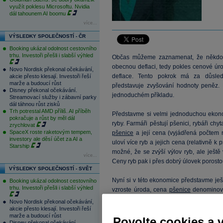
využít poklesu Microsoftu. Nvidia
dál tahounem AI boomu
více...
VÝSLEDKY SPOLEČNOSTÍ - ČR
Booking ukázal odolnost cestovního
trhu. Investoři přešli i slabší výhled
Občas můžeme zaznamenat, že někdo d
obecnou deflaci, tedy pokles cenové úr
Novo Nordisk překonal očekávání,
deflace. Tento pokrok má za důsled
akcie přesto klesají. Investoři řeší
marže a budoucí růst
představuje zvyšování hodnoty peněz
Disney překonal očekávání.
jednoduchém příkladu.
Streamovací služby i zábavní parky
dál táhnou růst zisků
Trh potrestal AMD příliš. AI příběh
Představme si velmi jednoduchou ekono
pokračuje a růst by měl dál
ryby. Farmáři pěstují pšenici, rybáři chy
zrychlovat
SpaceX roste raketovým tempem,
pšenice
a její cena (vyjádřená počtem ry
investory ale děsí účet za AI a
uloví více ryb a jejich cena (relativně k 
Starship
možné, že se zvýší výlov ryb, ale ještě
více...
Ceny ryb pak i přes dobrý úlovek porosto
VÝSLEDKY SPOLEČNOSTÍ - SVĚT
Nyní si v této ekonomice představme ješ
Booking ukázal odolnost cestovního
trhu. Investoři přešli i slabší výhled
vzroste úroda, cena
pšenice
denominova
cenou ryb v případě dobrých úlovků. Kom
Novo Nordisk překonal očekávání,
moři tak může vést k celkové deflaci 
akcie přesto klesají. Investoři řeší
marže a budoucí růst
pokud se společnost rybářů a farmář
Povolte cookies a 
Disney překonal očekávání.