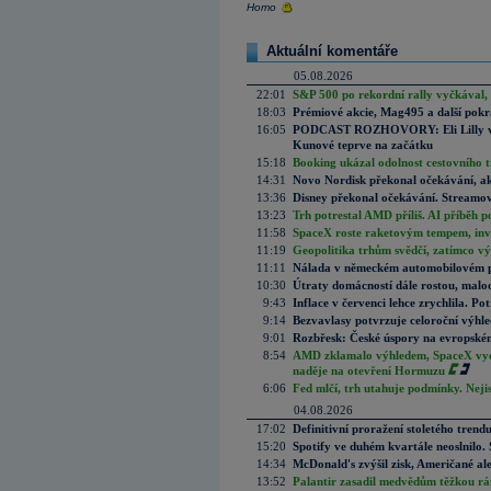
Homo
Aktuální komentáře
05.08.2026
22:01
S&P 500 po rekordní rally vyčkával,
18:03
Prémiové akcie, Mag495 a další pokr
16:05
PODCAST ROZHOVORY: Eli Lilly vs. 
Kunové teprve na začátku
15:18
Booking ukázal odolnost cestovního trh
14:31
Novo Nordisk překonal očekávání, akci
13:36
Disney překonal očekávání. Streamova
13:23
Trh potrestal AMD příliš. AI příběh p
11:58
SpaceX roste raketovým tempem, inves
11:19
Geopolitika trhům svědčí, zatímco v
11:11
Nálada v německém automobilovém prů
10:30
Útraty domácností dále rostou, malo
9:43
Inflace v červenci lehce zrychlila. Pot
9:14
Bezvavlasy potvrzuje celoroční výhl
9:01
Rozbřesk: České úspory na evropském
8:54
AMD zklamalo výhledem, SpaceX vydě
naděje na otevření Hormuzu
6:06
Fed mlčí, trh utahuje podmínky. Nejis
04.08.2026
17:02
Definitivní proražení stoletého trend
15:20
Spotify ve duhém kvartále neoslnilo. 
14:34
McDonald's zvýšil zisk, Američané ale
13:52
Palantir zasadil medvědům těžkou rá