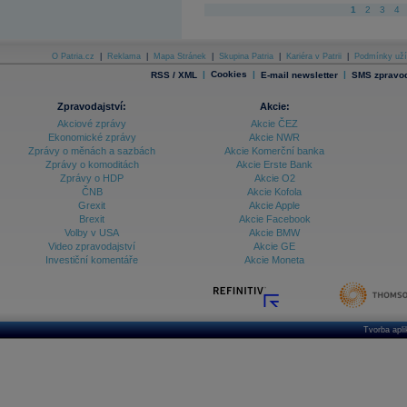
1
2
3
4
O Patria.cz
|
Reklama
|
Mapa Stránek
|
Skupina Patria
|
Kariéra v Patrii
|
Podmínky uží
|
Cookies
|
|
RSS / XML
E-mail newsletter
SMS zpravod
Zpravodajství:
Akcie:
Akciové zprávy
Akcie ČEZ
Ekonomické zprávy
Akcie NWR
Zprávy o měnách a sazbách
Akcie Komerční banka
Zprávy o komoditách
Akcie Erste Bank
Zprávy o HDP
Akcie O2
ČNB
Akcie Kofola
Grexit
Akcie Apple
Brexit
Akcie Facebook
Volby v USA
Akcie BMW
Video zpravodajství
Akcie GE
Investiční komentáře
Akcie Moneta
Tvorba apl