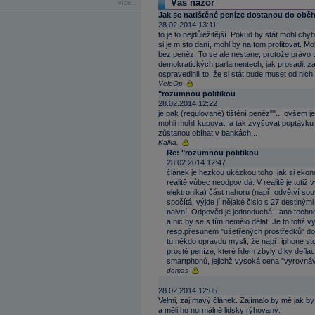
Váš názor
více...
Jak se natištěné peníze dostanou do oběh
28.02.2014 13:11
to je to nejdůležitější. Pokud by stát mohl ch
si je místo daní, mohl by na tom profitovat. M
bez peněz. To se ale nestane, protože právo tis
demokratických parlamentech, jak prosadit z
ospravedlnili to, že si stát bude muset od nic
VeleOp
"rozumnou politikou
28.02.2014 12:22
je pak (regulované) tištění peněz""... ovšem je
mohli mohli kupovat, a tak zvyšovat poptávku
zůstanou obíhat v bankách...
Kalka.
Re: "rozumnou politikou
28.02.2014 12:47
článek je hezkou ukázkou toho, jak si ekon
realitě vůbec neodpovídá. V realitě je totiž
elektronika) část nahoru (např. odvětví sou
spočítá, výjde jí nějaké čislo s 27 destiný
naivní. Odpověd je jednoduchá - ano techno
a nic by se s tím nemělo dělat. Je to totiž 
resp.přesunem "ušetřených prostředků" do j
tu někdo opravdu myslí, že např. iphone st
prostě peníze, které lidem zbyly díky defla
smartphonů, jejichž vysoká cena "vyrovnává
dorcas
28.02.2014 12:05
Velmi, zajímavý článek. Zajímalo by mě jak b
a měli ho normálně lidsky rýhovaný.