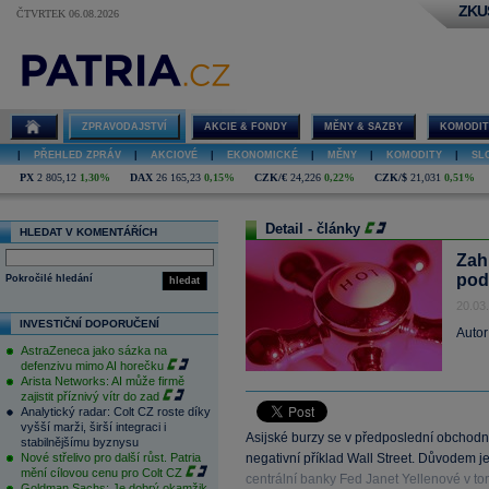
ZKU
ČTVRTEK 06.08.2026
ZPRAVODAJSTVÍ
AKCIE & FONDY
MĚNY & SAZBY
KOMODIT
|
PŘEHLED ZPRÁV
|
AKCIOVÉ
|
EKONOMICKÉ
|
MĚNY
|
KOMODITY
|
SL
PX
2 805,12
1,30%
DAX
26 165,23
0,15%
CZK/€
24,226
0,22%
CZK/$
21,031
0,51%
Detail - články
HLEDAT V KOMENTÁŘÍCH
Zahr
pod
Pokročilé hledání
hledat
20.03
INVESTIČNÍ DOPORUČENÍ
Autor
AstraZeneca jako sázka na
defenzivu mimo AI horečku
Arista Networks: AI může firmě
zajistit příznivý vítr do zad
Analytický radar: Colt CZ roste díky
vyšší marži, širší integraci i
Asijské burzy se v předposlední obchodní
stabilnějšímu byznysu
Nové střelivo pro další růst. Patria
negativní příklad Wall Street. Důvodem 
mění cílovou cenu pro Colt CZ
centrální banky Fed Janet Yellenové v 
Goldman Sachs: Je dobrý okamžik