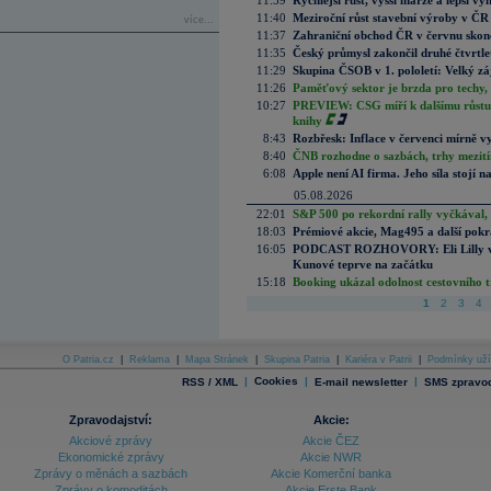
11:59
Rychlejší růst, vyšší marže a lepší v
11:40
Meziroční růst stavební výroby v ČR
více...
11:37
Zahraniční obchod ČR v červnu skonč
11:35
Český průmysl zakončil druhé čtvrtlet
11:29
Skupina ČSOB v 1. pololetí: Velký zá
11:26
Paměťový sektor je brzda pro techy,
10:27
PREVIEW: CSG míří k dalšímu růstu.
knihy
8:43
Rozbřesk: Inflace v červenci mírně v
8:40
ČNB rozhodne o sazbách, trhy mezitím
6:08
Apple není AI firma. Jeho síla stojí n
05.08.2026
22:01
S&P 500 po rekordní rally vyčkával,
18:03
Prémiové akcie, Mag495 a další pokr
16:05
PODCAST ROZHOVORY: Eli Lilly vs. 
Kunové teprve na začátku
15:18
Booking ukázal odolnost cestovního trh
1
2
3
4
O Patria.cz
|
Reklama
|
Mapa Stránek
|
Skupina Patria
|
Kariéra v Patrii
|
Podmínky uží
|
Cookies
|
|
RSS / XML
E-mail newsletter
SMS zpravod
Zpravodajství:
Akcie:
Akciové zprávy
Akcie ČEZ
Ekonomické zprávy
Akcie NWR
Zprávy o měnách a sazbách
Akcie Komerční banka
Zprávy o komoditách
Akcie Erste Bank