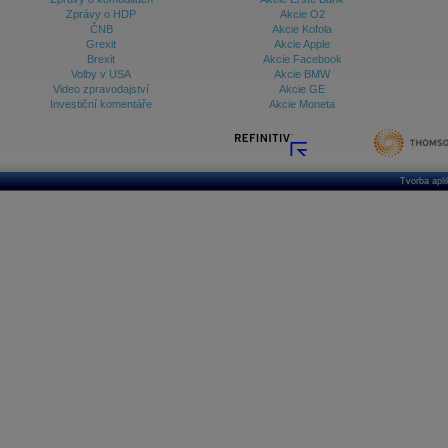
Zprávy o HDP
Akcie O2
ČNB
Akcie Kofola
Grexit
Akcie Apple
Brexit
Akcie Facebook
Volby v USA
Akcie BMW
Video zpravodajství
Akcie GE
Investiční komentáře
Akcie Moneta
Tvorba apl