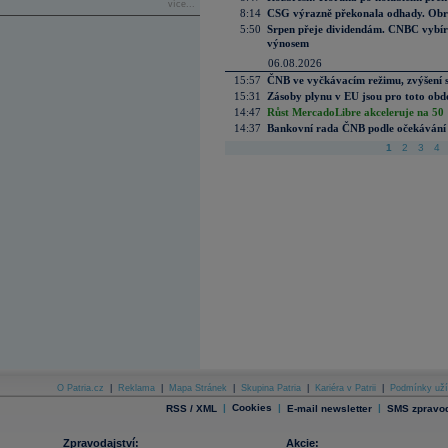
více...
8:14
CSG výrazně překonala odhady. Obran
5:50
Srpen přeje dividendám. CNBC vybírá
výnosem
06.08.2026
15:57
ČNB ve vyčkávacím režimu, zvýšení s
15:31
Zásoby plynu v EU jsou pro toto obdo
14:47
Růst MercadoLibre akceleruje na 50 %
14:37
Bankovní rada ČNB podle očekávání 
1
2
3
4
O Patria.cz
|
Reklama
|
Mapa Stránek
|
Skupina Patria
|
Kariéra v Patrii
|
Podmínky uží
|
Cookies
|
|
RSS / XML
E-mail newsletter
SMS zpravod
Zpravodajství:
Akcie: