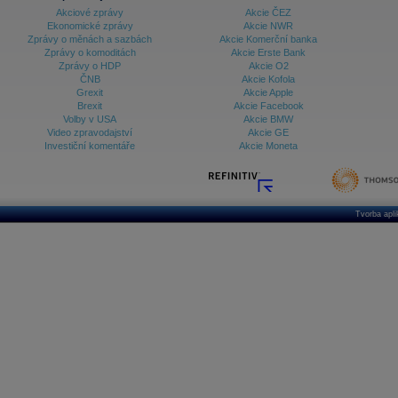
Akciové zprávy
Akcie ČEZ
Ekonomické zprávy
Akcie NWR
Zprávy o měnách a sazbách
Akcie Komerční banka
Zprávy o komoditách
Akcie Erste Bank
Zprávy o HDP
Akcie O2
ČNB
Akcie Kofola
Grexit
Akcie Apple
Brexit
Akcie Facebook
Volby v USA
Akcie BMW
Video zpravodajství
Akcie GE
Investiční komentáře
Akcie Moneta
Tvorba apl