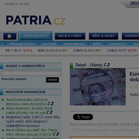
ZKU
PÁTEK 07.08.2026
ZPRAVODAJSTVÍ
AKCIE & FONDY
MĚNY & SAZBY
KOMODIT
|
PŘEHLED ZPRÁV
|
AKCIOVÉ
|
EKONOMICKÉ
|
MĚNY
|
KOMODITY
|
SL
PX
2 785,07
-0,71%
DAX
26 319,45
0,69%
CZK/€
24,249
0,09%
CZK/$
20,970
-0,27%
Detail - články
HLEDAT V KOMENTÁŘÍCH
Eur
dol
Pokročilé hledání
hledat
27.03
INVESTIČNÍ DOPORUČENÍ
Autor
AstraZeneca jako sázka na
defenzivu mimo AI horečku
Arista Networks: AI může firmě
zajistit příznivý vítr do zad
Analytický radar: Colt CZ roste díky
vyšší marži, širší integraci i
Kurz eurodolaru za včerejšek mírně pokle
stabilnějšímu byznysu
Nové střelivo pro další růst. Patria
1,3760. Americké měně ráno mohla pomoc
mění cílovou cenu pro Colt CZ
Goldman Sachs: Je dobrý okamžik