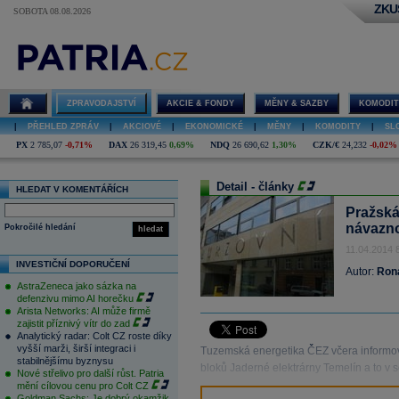
ZKU
SOBOTA 08.08.2026
ZPRAVODAJSTVÍ
AKCIE & FONDY
MĚNY & SAZBY
KOMODIT
|
PŘEHLED ZPRÁV
|
AKCIOVÉ
|
EKONOMICKÉ
|
MĚNY
|
KOMODITY
|
SL
PX
2 785,07
-0,71%
DAX
26 319,45
0,69%
NDQ
26 690,62
1,30%
CZK/€
24,232
-0,02%
Detail - články
HLEDAT V KOMENTÁŘÍCH
Pražská
návazno
Pokročilé hledání
hledat
11.04.2014 
INVESTIČNÍ DOPORUČENÍ
Autor:
Ron
AstraZeneca jako sázka na
defenzivu mimo AI horečku
Arista Networks: AI může firmě
zajistit příznivý vítr do zad
Analytický radar: Colt CZ roste díky
vyšší marži, širší integraci i
Tuzemská energetika ČEZ včera informov
stabilnějšímu byznysu
bloků Jaderné elektrárny Temelín a to v
Nové střelivo pro další růst. Patria
mění cílovou cenu pro Colt CZ
Goldman Sachs: Je dobrý okamžik