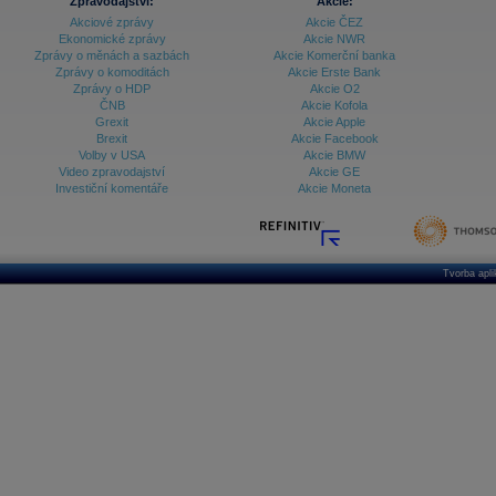
Zpravodajství:
Akcie:
Akciové zprávy
Akcie ČEZ
Ekonomické zprávy
Akcie NWR
Zprávy o měnách a sazbách
Akcie Komerční banka
Zprávy o komoditách
Akcie Erste Bank
Zprávy o HDP
Akcie O2
ČNB
Akcie Kofola
Grexit
Akcie Apple
Brexit
Akcie Facebook
Volby v USA
Akcie BMW
Video zpravodajství
Akcie GE
Investiční komentáře
Akcie Moneta
Tvorba apl