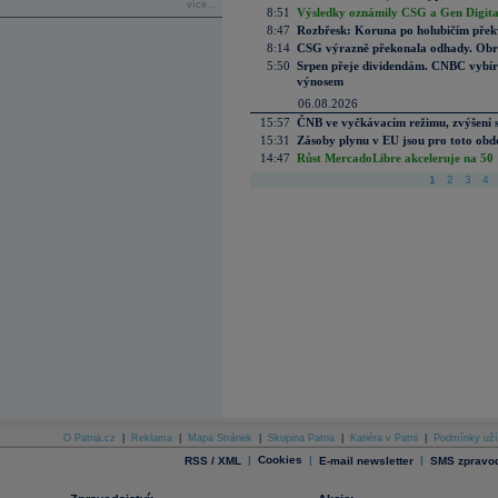
více...
8:51
Výsledky oznámily CSG a Gen Digital
8:47
Rozbřesk: Koruna po holubičím přek
8:14
CSG výrazně překonala odhady. Obran
5:50
Srpen přeje dividendám. CNBC vybírá
výnosem
06.08.2026
15:57
ČNB ve vyčkávacím režimu, zvýšení s
15:31
Zásoby plynu v EU jsou pro toto obdo
14:47
Růst MercadoLibre akceleruje na 50 %
1
2
3
4
O Patria.cz
|
Reklama
|
Mapa Stránek
|
Skupina Patria
|
Kariéra v Patrii
|
Podmínky uží
|
Cookies
|
|
RSS / XML
E-mail newsletter
SMS zpravod