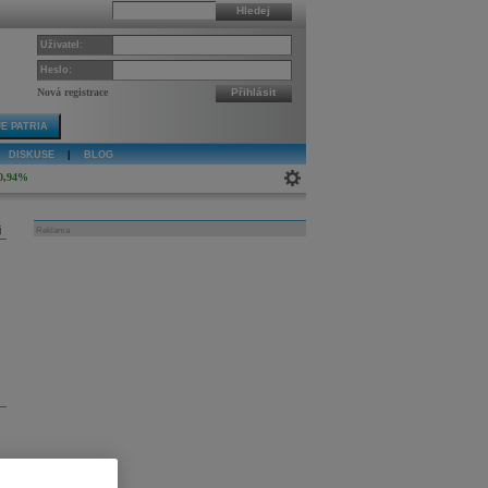
Hledej
Uživatel:
Heslo:
Nová registrace
Přihlásit
E PATRIA
DISKUSE
|
BLOG
0,94%
j
Reklama
i
í