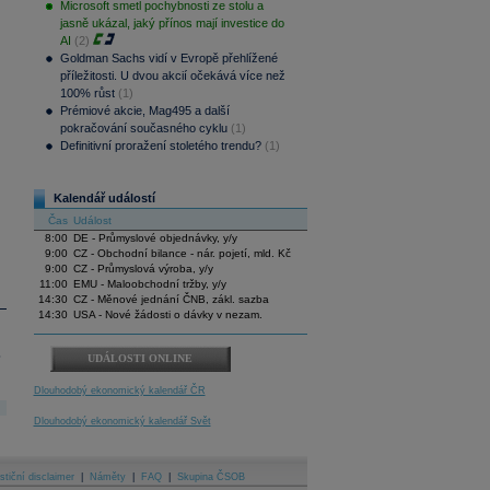
Microsoft smetl pochybnosti ze stolu a
jasně ukázal, jaký přínos mají investice do
AI
(2)
Goldman Sachs vidí v Evropě přehlížené
příležitosti. U dvou akcií očekává více než
100% růst
(1)
Prémiové akcie, Mag495 a další
pokračování současného cyklu
(1)
Definitivní proražení stoletého trendu?
(1)
Kalendář událostí
Čas
Událost
8:00
DE - Průmyslové objednávky, y/y
9:00
CZ - Obchodní bilance - nár. pojetí, mld. Kč
9:00
CZ - Průmyslová výroba, y/y
11:00
EMU - Maloobchodní tržby, y/y
14:30
CZ - Měnové jednání ČNB, zákl. sazba
14:30
USA - Nové žádosti o dávky v nezam.
.
UDÁLOSTI ONLINE
Dlouhodobý ekonomický kalendář ČR
Dlouhodobý ekonomický kalendář Svět
stiční disclaimer
|
Náměty
|
FAQ
|
Skupina ČSOB