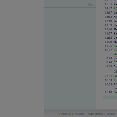
15:57
ČN
15:31
Zá
více...
14:47
Rů
14:37
Ba
13:32
Ni
13:19
Go
11:59
Ry
11:40
Me
11:37
Za
11:35
Če
11:29
Sk
11:26
Pa
10:27
PR
kn
8:43
Ro
8:40
ČN
6:08
Ap
05
22:01
S&
18:03
Pr
16:05
PO
Ku
15:18
Bo
O Patria.cz
|
Reklama
|
Mapa Stránek
|
Skupina P