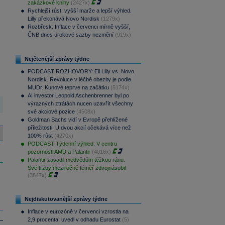
zakázkové knihy
(2427x)
Rychlejší růst, vyšší marže a lepší výhled.
Lilly překonává Novo Nordisk
(1279x)
Rozbřesk: Inflace v červenci mírně vyšší,
ČNB dnes úrokové sazby nezmění
(919x)
Nejčtenější zprávy týdne
PODCAST ROZHOVORY: Eli Lilly vs. Novo
Nordisk. Revoluce v léčbě obezity je podle
MUDr. Kunové teprve na začátku
(5174x)
AI investor Leopold Aschenbrenner byl po
výrazných ztrátách nucen uzavřít všechny
své akciové pozice
(4508x)
Goldman Sachs vidí v Evropě přehlížené
příležitosti. U dvou akcií očekává více než
100% růst
(4270x)
PODCAST Týdenní výhled: V centru
pozornosti AMD a Palantir
(4016x)
Palantir zasadil medvědům těžkou ránu.
Své tržby meziročně téměř zdvojnásobil
(3847x)
Nejdiskutovanější zprávy týdne
Inflace v eurozóně v červenci vzrostla na
2,9 procenta, uvedl v odhadu Eurostat
(5)