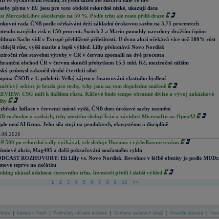
B ve vyčkávacím režimu, zvýšení sazeb ale zůstává dále ve hře
soby plynu v EU jsou pro toto období rekordně nízké, ukazují data
st MercadoLibre akceleruje na 50 %. Podle trhu ale roste příliš draze
nkovní rada ČNB podle očekávání drží základní úrokovou sazbu na 3,75 procentech
ntendo navýšilo zisk o 150 procent. Switch 2 a Mario pomohly navzdory dražším čipům
ldman Sachs vidí v Evropě přehlížené příležitosti. U dvou akcií očekává více než 100% růst
chlejší růst, vyšší marže a lepší výhled. Lilly překonává Novo Nordisk
ziroční růst stavební výroby v ČR v červnu zpomalil na dvě procenta
hraniční obchod ČR v červnu skončil přebytkem 15,5 mld. Kč, meziročně nižším
ský průmysl zakončil druhé čtvrtletí silně
upina ČSOB v 1. pololetí: Velký zájem o financování vlastního bydlení
měťový sektor je brzda pro techy, trhy jsou na tom dopoledne smíšeně
EVIEW: CSG míří k dalšímu růstu. Klíčové bude tempo obranné divize a vývoj zakázkové
ihy
zbřesk: Inflace v červenci mírně vyšší, ČNB dnes úrokové sazby nezmění
B rozhodne o sazbách, trhy mezitím sledují Írán a závislost Microsoftu na OpenAI
ple není AI firma. Jeho síla stojí na produktech, ekosystému a disciplíně
.08.2026
P 500 po rekordní rally vyčkával, trh sleduje Hormuz i výsledkovou sezónu
émiové akcie, Mag495 a další pokračování současného cyklu
DCAST ROZHOVORY: Eli Lilly vs. Novo Nordisk. Revoluce v léčbě obezity je podle MUDr
nové teprve na začátku
oking ukázal odolnost cestovního trhu. Investoři přešli i slabší výhled
1
2
3
4
5
6
7
8
9
10
>>
atria
|
Kariéra v Patrii
|
Podmínky užívání stránek
|
Ochrana osobních údajů
|
Pravidla diskuse
|
Inve