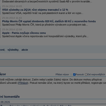
Dodavatel obranných a bezpečnostních systémů Saab AB v prvním kvartále...
25.04.2014 10:05
VISA výsledky za 2Q14: růst objemu transakcí o 12 %
Společnost VISA, největší hráč na poli platebních karet a lídr ve vypo...
25.04.2014 11:43
Philip Morris ČR vyplatí dividendu 820 Kč, dalších 60 Kč z rezervního fondu
Společnost Philip Morris ČR, která je předním výrobcem a prodejcem tab...
25.04.2014 12:08
Apple - Patria zvyšuje cílovou cenu
Společnost Apple včera reportovala své hospodářské výsledky, které pře...
ord
,
výsledky
,
akcie
ázor
Přidat názor
Pavouk
Od nejnovějších
|
ístě můžete zahájit diskusi. Zatím nebyl zadán žádný názor. Do diskuse mohou přispívat
ášení uživatelé (
Přihlásit
). Pokud nemáte účet, na který byste se mohli přihlásit, registrujte se
lní komentáře
.08.2026