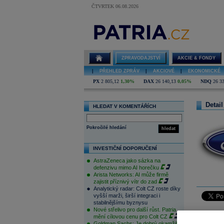
ČTVRTEK 06.08.2026
ZPRAVODAJSTVÍ
AKCIE & FONDY
|
PŘEHLED ZPRÁV
|
AKCIOVÉ
|
EKONOMICKÉ
PX
2 805,12
1,30%
DAX
26 140,13
0,05%
NDQ
26 3
Detail
HLEDAT V KOMENTÁŘÍCH
Pokročilé hledání
hledat
INVESTIČNÍ DOPORUČENÍ
AstraZeneca jako sázka na
defenzivu mimo AI horečku
Arista Networks: AI může firmě
zajistit příznivý vítr do zad
Analytický radar: Colt CZ roste díky
vyšší marži, širší integraci i
stabilnějšímu byznysu
Nové střelivo pro další růst. Patria
Ford
, dru
mění cílovou cenu pro Colt CZ
měsíce le
Goldman Sachs: Je dobrý okamžik