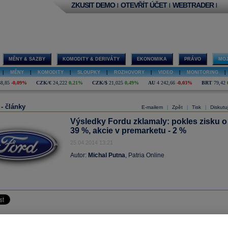
ZKUSIT DEMO
OTEVŘÍT ÚČET
WEBTRADER
|
|
|
MĚNY & SAZBY
KOMODITY & DERIVÁTY
EKONOMIKA
PRÁVO
MOJ
|
MĚNY
|
KOMODITY
|
SLOUPKY
|
ROZHOVORY
|
VIDEO
|
MONITORING
|
38,85
-0,09%
CZK/€
24,222
0,21%
CZK/$
21,025
0,49%
AU
4 242,66
-0,03%
BRT
79,42
 - články
E-mailem
Zpět
Tisk
Diskutu
|
|
|
Výsledky Fordu zklamaly: pokles zisku o
39 %, akcie v premarketu - 2 %
25.04.2014 13:21
Autor:
Michal Putna
, Patria Online
hý největší automobilový výrobce v Americe, dnes reportoval výsledky za první tř
tošního roku.
Zisk na akcii (ukazatel EPS) ve výši 25 centů
nepřekonal očekáván