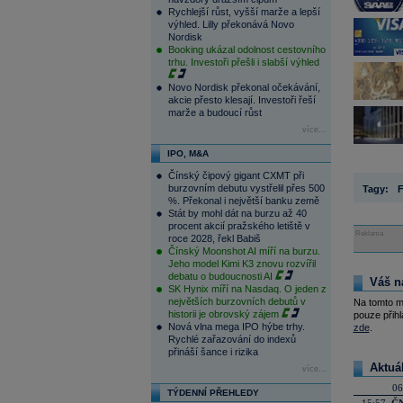
Rychlejší růst, vyšší marže a lepší
výhled. Lilly překonává Novo
Nordisk
Booking ukázal odolnost cestovního
trhu. Investoři přešli i slabší výhled
Novo Nordisk překonal očekávání,
akcie přesto klesají. Investoři řeší
marže a budoucí růst
více...
IPO, M&A
Čínský čipový gigant CXMT při
burzovním debutu vystřelil přes 500
Tagy:
F
%. Překonal i největší banku země
Stát by mohl dát na burzu až 40
procent akcií pražského letiště v
Reklama
roce 2028, řekl Babiš
Čínský Moonshot AI míří na burzu.
Jeho model Kimi K3 znovu rozvířil
debatu o budoucnosti AI
Váš n
SK Hynix míří na Nasdaq. O jeden z
největších burzovních debutů v
Na tomto m
historii je obrovský zájem
pouze přihl
Nová vlna mega IPO hýbe trhy.
zde
.
Rychlé zařazování do indexů
přináší šance i rizika
Aktuá
více...
06
TÝDENNÍ PŘEHLEDY