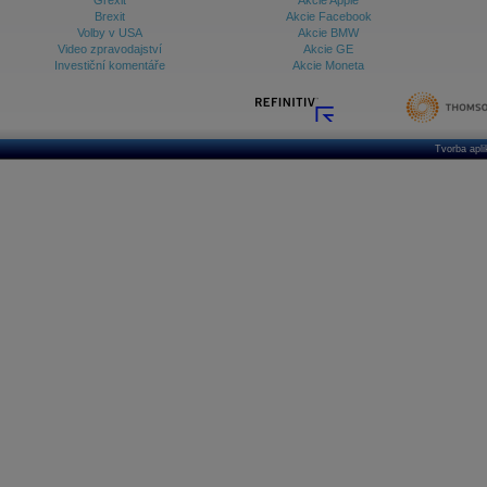
Grexit
Akcie Apple
Brexit
Akcie Facebook
Volby v USA
Akcie BMW
Video zpravodajství
Akcie GE
Investiční komentáře
Akcie Moneta
Tvorba apl