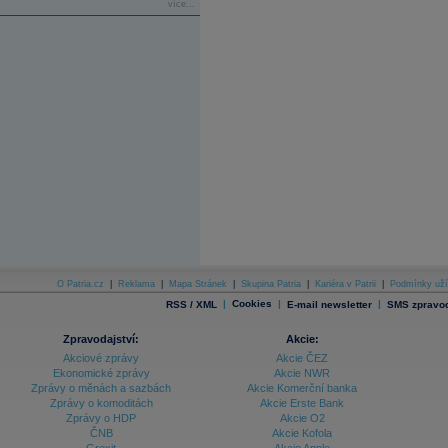
více...
O Patria.cz
|
Reklama
|
Mapa Stránek
|
Skupina Patria
|
Kariéra v Patrii
|
Podmínky uží
|
Cookies
|
|
RSS / XML
E-mail newsletter
SMS zpravod
Zpravodajství:
Akcie:
Akciové zprávy
Akcie ČEZ
Ekonomické zprávy
Akcie NWR
Zprávy o měnách a sazbách
Akcie Komerční banka
Zprávy o komoditách
Akcie Erste Bank
Zprávy o HDP
Akcie O2
ČNB
Akcie Kofola