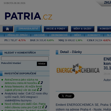
ZKU
SOBOTA 08.08.2026
ZPRAVODAJSTVÍ
AKCIE & FONDY
MĚNY & SAZBY
KOMODIT
|
PŘEHLED ZPRÁV
|
AKCIOVÉ
|
EKONOMICKÉ
|
MĚNY
|
KOMODITY
|
SL
PX
2 785,07
-0,71%
DAX
26 319,45
0,69%
NDQ
26 690,62
1,30%
CZK/€
24,224
-0,02%
Detail - články
HLEDAT V KOMENTÁŘÍCH
ENE
kon
Pokročilé hledání
hledat
31.
INVESTIČNÍ DOPORUČENÍ
29.04
AstraZeneca jako sázka na
Autor
defenzivu mimo AI horečku
Arista Networks: AI může firmě
zajistit příznivý vítr do zad
Analytický radar: Colt CZ roste díky
vyšší marži, širší integraci i
stabilnějšímu byznysu
Nové střelivo pro další růst. Patria
Emitent ENERGOCHEMICA SE, Praha 9 –
mění cílovou cenu pro Colt CZ
sídlem na adrese Praha 4 - Nusle, Hvěz
Goldman Sachs: Je dobrý okamžik