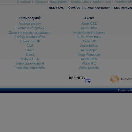
O Patria.cz
|
Reklama
|
Mapa Stránek
|
Skupina Patria
|
Kariéra v Patrii
|
Podmínky uží
|
Cookies
|
|
RSS / XML
E-mail newsletter
SMS zpravod
Zpravodajství:
Akcie:
Akciové zprávy
Akcie ČEZ
Ekonomické zprávy
Akcie NWR
Zprávy o měnách a sazbách
Akcie Komerční banka
Zprávy o komoditách
Akcie Erste Bank
Zprávy o HDP
Akcie O2
ČNB
Akcie Kofola
Grexit
Akcie Apple
Brexit
Akcie Facebook
Volby v USA
Akcie BMW
Video zpravodajství
Akcie GE
Investiční komentáře
Akcie Moneta
Tvorba apl