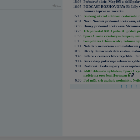
18:03
Prémiové akcie, Mag495 a další pokr
více...
16:05
PODCAST ROZHOVORY: Eli Lilly vs. 
Kunové teprve na začátku
15:18
Booking ukázal odolnost cestovního trh
14:31
Novo Nordisk překonal očekávání, akci
13:36
Disney překonal očekávání. Streamova
13:23
Trh potrestal AMD příliš. AI příběh p
11:58
SpaceX roste raketovým tempem, inves
11:19
Geopolitika trhům svědčí, zatímco v
11:11
Nálada v německém automobilovém prů
10:30
Útraty domácností dále rostou, malo
9:43
Inflace v červenci lehce zrychlila. Pot
9:14
Bezvavlasy potvrzuje celoroční výhl
9:01
Rozbřesk: České úspory na evropském
8:54
AMD zklamalo výhledem, SpaceX vydě
naděje na otevření Hormuzu
6:06
Fed mlčí, trh utahuje podmínky. Nejis
1
2
3
4