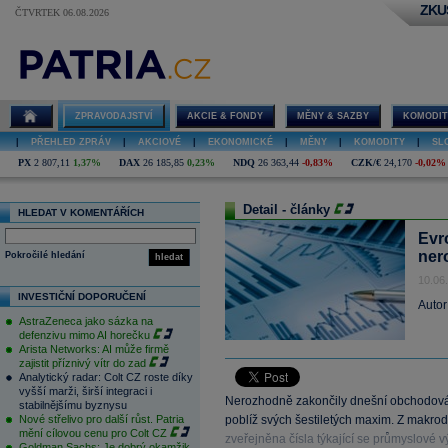
ZKU
ČTVRTEK 06.08.2026
ZPRAVODAJSTVÍ
AKCIE & FONDY
MĚNY & SAZBY
KOMODIT
|
PŘEHLED ZPRÁV
|
AKCIOVÉ
|
EKONOMICKÉ
|
MĚNY
|
KOMODITY
|
SL
PX
2 807,11
1,37%
DAX
26 185,85
0,23%
NDQ
26 363,44
-0,83%
CZK/€
24,170
-0,02%
Detail - články
HLEDAT V KOMENTÁŘÍCH
Evr
ner
Pokročilé hledání
hledat
10.06
INVESTIČNÍ DOPORUČENÍ
Autor
AstraZeneca jako sázka na
defenzivu mimo AI horečku
Arista Networks: AI může firmě
zajistit příznivý vítr do zad
Analytický radar: Colt CZ roste díky
vyšší marži, širší integraci i
Nerozhodně zakončily dnešní obchodování
stabilnějšímu byznysu
Nové střelivo pro další růst. Patria
poblíž svých šestiletých maxim. Z makroda
mění cílovou cenu pro Colt CZ
zveřejněna čísla týkající se průmyslové 
Goldman Sachs: Je dobrý okamžik